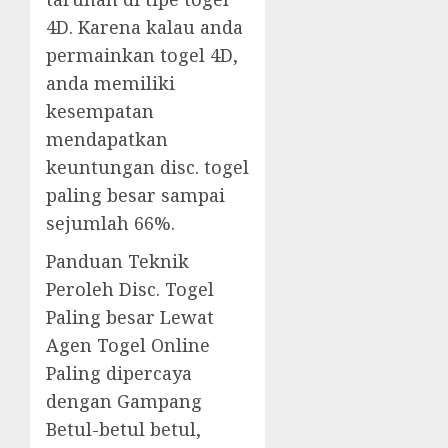
4D. Karena kalau anda
permainkan togel 4D,
anda memiliki
kesempatan
mendapatkan
keuntungan disc. togel
paling besar sampai
sejumlah 66%.
Panduan Teknik
Peroleh Disc. Togel
Paling besar Lewat
Agen Togel Online
Paling dipercaya
dengan Gampang
Betul-betul betul,