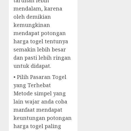
taruhan lebih
mendalam, karena
oleh demikian
kemungkinan
mendapat potongan
harga togel tentunya
semakin lebih besar
dan pasti lebih ringan
untuk didapat.
• Pilih Pasaran Togel
yang Terhebat
Metode simpel yang
lain wajar anda coba
manfaat mendapat
keuntungan potongan
harga togel paling