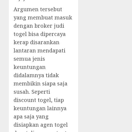
Argumen tersebut
yang membuat masuk
dengan broker judi
togel bisa dipercaya
kerap disarankan
lantaran mendapati
semua jenis
keuntungan
didalamnya tidak
membikin siapa saja
susah. Seperti
discount togel, tiap
keuntungan lainnya
apa saja yang
disiapkan agen togel