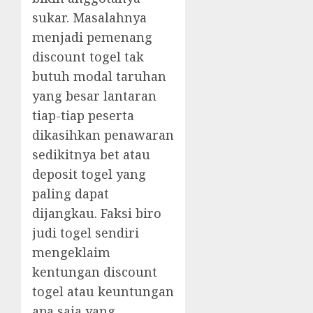
sukar. Masalahnya
menjadi pemenang
discount togel tak
butuh modal taruhan
yang besar lantaran
tiap-tiap peserta
dikasihkan penawaran
sedikitnya bet atau
deposit togel yang
paling dapat
dijangkau. Faksi biro
judi togel sendiri
mengeklaim
kentungan discount
togel atau keuntungan
apa saja yang