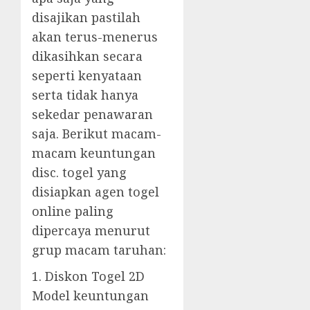
disajikan pastilah
akan terus-menerus
dikasihkan secara
seperti kenyataan
serta tidak hanya
sekedar penawaran
saja. Berikut macam-
macam keuntungan
disc. togel yang
disiapkan agen togel
online paling
dipercaya menurut
grup macam taruhan:
1. Diskon Togel 2D
Model keuntungan