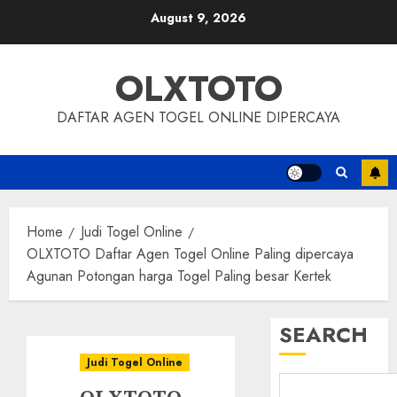
Skip
August 9, 2026
to
content
OLXTOTO
DAFTAR AGEN TOGEL ONLINE DIPERCAYA
Home
Judi Togel Online
OLXTOTO Daftar Agen Togel Online Paling dipercaya
Agunan Potongan harga Togel Paling besar Kertek
SEARCH
Judi Togel Online