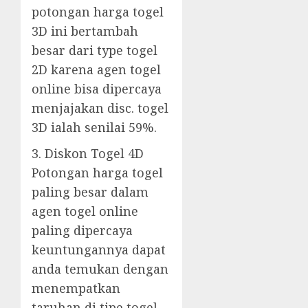
potongan harga togel
3D ini bertambah
besar dari type togel
2D karena agen togel
online bisa dipercaya
menjajakan disc. togel
3D ialah senilai 59%.
3. Diskon Togel 4D
Potongan harga togel
paling besar dalam
agen togel online
paling dipercaya
keuntungannya dapat
anda temukan dengan
menempatkan
taruhan di tipe togel