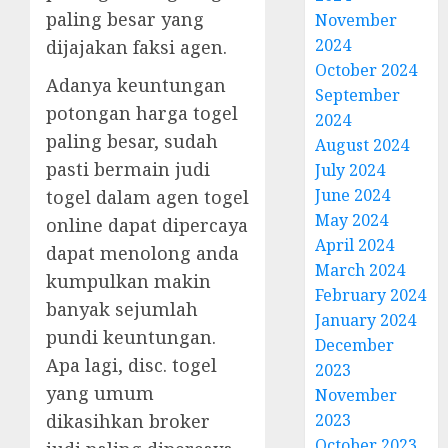
paling besar yang
November
2024
dijajakan faksi agen.
October 2024
Adanya keuntungan
September
potongan harga togel
2024
paling besar, sudah
August 2024
pasti bermain judi
July 2024
June 2024
togel dalam agen togel
May 2024
online dapat dipercaya
April 2024
dapat menolong anda
March 2024
kumpulkan makin
February 2024
banyak sejumlah
January 2024
pundi keuntungan.
December
Apa lagi, disc. togel
2023
yang umum
November
dikasihkan broker
2023
October 2023