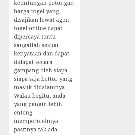
keuntungan potongan
harga togel yang
disajikan lewat agen
togel online dapat
dipercaya tentu
sangatlah sesuai
kenyataan dan dapat
didapat secara
gampang oleh siapa-
siapa saja bettor yang
masuk didalamnya.
Walau begitu, anda
yang pengin lebih
enteng
memperolehnya
pastinya tak ada