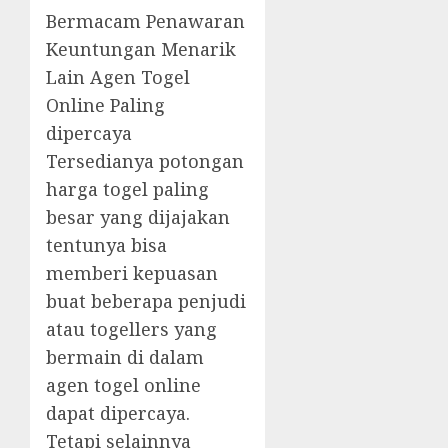
Bermacam Penawaran
Keuntungan Menarik
Lain Agen Togel
Online Paling
dipercaya
Tersedianya potongan
harga togel paling
besar yang dijajakan
tentunya bisa
memberi kepuasan
buat beberapa penjudi
atau togellers yang
bermain di dalam
agen togel online
dapat dipercaya.
Tetapi selainnya