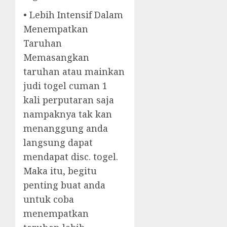
• Lebih Intensif Dalam
Menempatkan
Taruhan
Memasangkan
taruhan atau mainkan
judi togel cuman 1
kali perputaran saja
nampaknya tak kan
menanggung anda
langsung dapat
mendapat disc. togel.
Maka itu, begitu
penting buat anda
untuk coba
menempatkan