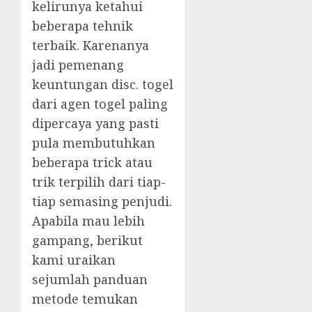
kelirunya ketahui
beberapa tehnik
terbaik. Karenanya
jadi pemenang
keuntungan disc. togel
dari agen togel paling
dipercaya yang pasti
pula membutuhkan
beberapa trick atau
trik terpilih dari tiap-
tiap semasing penjudi.
Apabila mau lebih
gampang, berikut
kami uraikan
sejumlah panduan
metode temukan