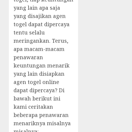
yang lain apa saja
yang disajikan agen
togel dapat dipercaya
tentu selalu
meringankan. Terus,
apa macam-macam
penawaran
keuntungan menarik
yang lain disiapkan
agen togel online
dapat dipercaya? Di
bawah berikut ini
kami ceritakan
beberapa penawaran
menariknya misalnya
misalnya: