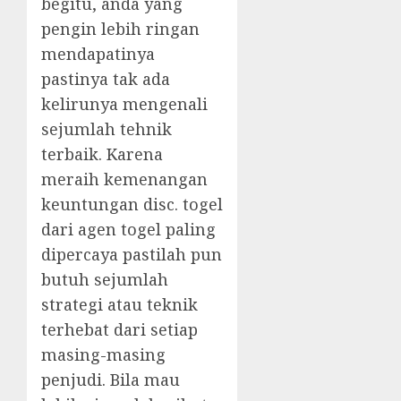
begitu, anda yang
pengin lebih ringan
mendapatinya
pastinya tak ada
kelirunya mengenali
sejumlah tehnik
terbaik. Karena
meraih kemenangan
keuntungan disc. togel
dari agen togel paling
dipercaya pastilah pun
butuh sejumlah
strategi atau teknik
terhebat dari setiap
masing-masing
penjudi. Bila mau