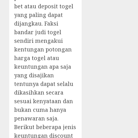
bet atau deposit togel
yang paling dapat
dijangkau. Faksi
bandar judi togel
sendiri mengakui
kentungan potongan
harga togel atau
keuntungan apa saja
yang disajikan
tentunya dapat selalu
dikasihkan secara
sesuai kenyataan dan
bukan cuma hanya
penawaran saja.
Berikut beberapa jenis
keuntungan discount