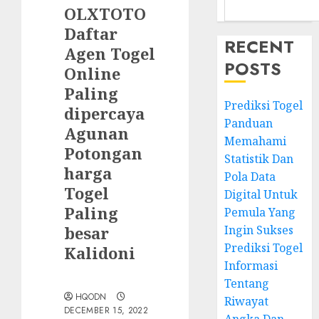
OLXTOTO
Daftar
RECENT
Agen Togel
POSTS
Online
Paling
Prediksi Togel
dipercaya
Panduan
Agunan
Memahami
Potongan
Statistik Dan
harga
Pola Data
Togel
Digital Untuk
Paling
Pemula Yang
besar
Ingin Sukses
Prediksi Togel
Kalidoni
Informasi
Tentang
HQODN
Riwayat
DECEMBER 15, 2022