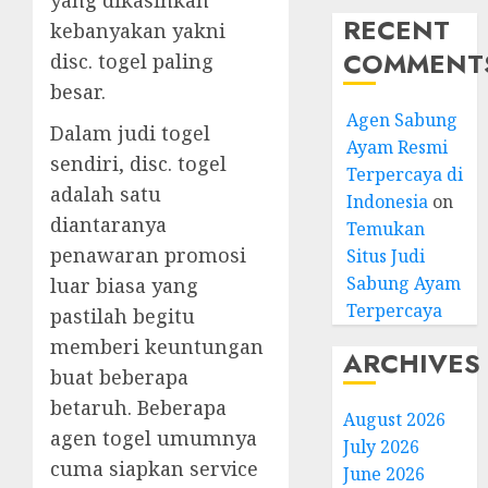
yang dikasihkan
RECENT
kebanyakan yakni
COMMENT
disc. togel paling
besar.
Agen Sabung
Dalam judi togel
Ayam Resmi
sendiri, disc. togel
Terpercaya di
adalah satu
Indonesia
on
diantaranya
Temukan
penawaran promosi
Situs Judi
Sabung Ayam
luar biasa yang
Terpercaya
pastilah begitu
memberi keuntungan
ARCHIVES
buat beberapa
betaruh. Beberapa
August 2026
agen togel umumnya
July 2026
cuma siapkan service
June 2026