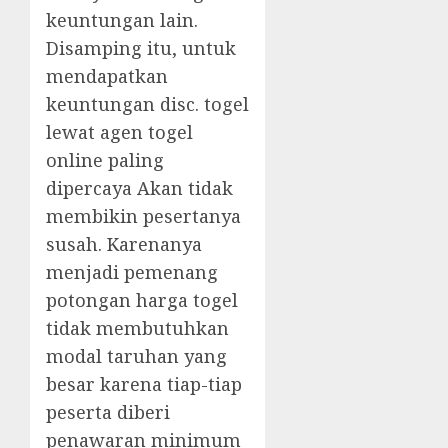
keuntungan lain.
Disamping itu, untuk
mendapatkan
keuntungan disc. togel
lewat agen togel
online paling
dipercaya Akan tidak
membikin pesertanya
susah. Karenanya
menjadi pemenang
potongan harga togel
tidak membutuhkan
modal taruhan yang
besar karena tiap-tiap
peserta diberi
penawaran minimum