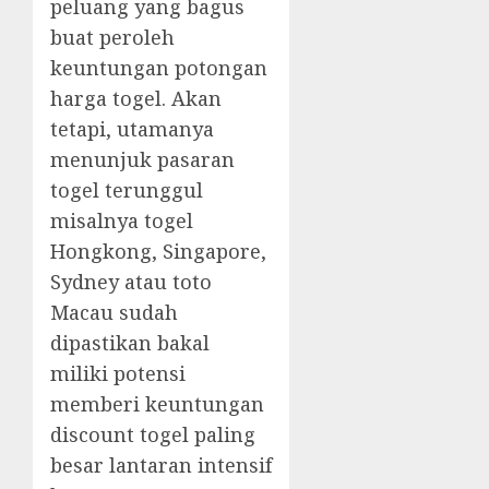
peluang yang bagus
buat peroleh
keuntungan potongan
harga togel. Akan
tetapi, utamanya
menunjuk pasaran
togel terunggul
misalnya togel
Hongkong, Singapore,
Sydney atau toto
Macau sudah
dipastikan bakal
miliki potensi
memberi keuntungan
discount togel paling
besar lantaran intensif