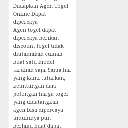
Disiapkan Agen Togel
Online Dapat
dipercaya
Agen togel dapat
dipercaya berikan
discount togel tidak
diutamakan cuman
buat satu model
taruhan saja. Sama hal
yang kami tuturkan,
keuntungan dari
potongan harga togel
yang didatangkan
agen bisa dipercaya
umumnya pun
berlaku buat dapat