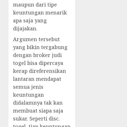
maupun dari tipe
keuntungan menarik
apa saja yang
dijajakan.
Argumen tersebut
yang bikin tergabung
dengan broker judi
togel bisa dipercaya
kerap direferensikan
lantaran mendapat
semua jenis
keuntungan
didalamnya tak kan
membuat siapa saja
sukar. Seperti disc.
togel, tiap keuntungan