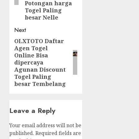
Potongan harga
Togel Paling
besar Nelle
Next
OLXTOTO Daftar
Next
Agen Togel
post:
Online Bisa
dipercaya
Agunan Discount
Togel Paling
besar Tembelang
Leave a Reply
Your email address will not be
published.
Required fields are