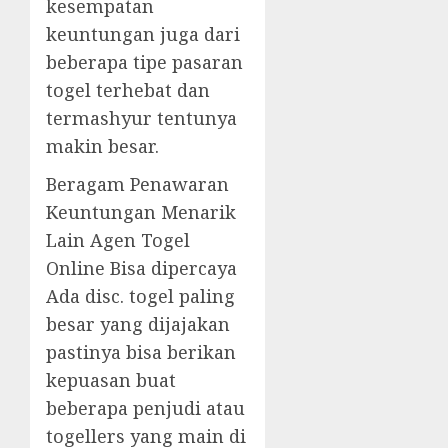
kesempatan
keuntungan juga dari
beberapa tipe pasaran
togel terhebat dan
termashyur tentunya
makin besar.
Beragam Penawaran
Keuntungan Menarik
Lain Agen Togel
Online Bisa dipercaya
Ada disc. togel paling
besar yang dijajakan
pastinya bisa berikan
kepuasan buat
beberapa penjudi atau
togellers yang main di