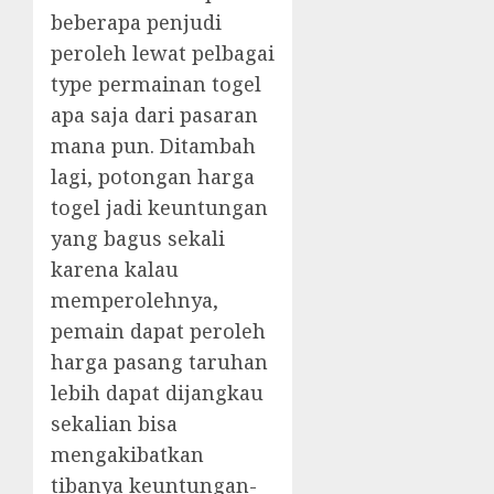
beberapa penjudi
peroleh lewat pelbagai
type permainan togel
apa saja dari pasaran
mana pun. Ditambah
lagi, potongan harga
togel jadi keuntungan
yang bagus sekali
karena kalau
memperolehnya,
pemain dapat peroleh
harga pasang taruhan
lebih dapat dijangkau
sekalian bisa
mengakibatkan
tibanya keuntungan-