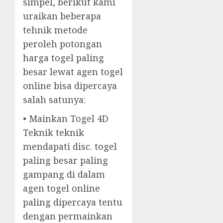
simpel, berikut kami
uraikan beberapa
tehnik metode
peroleh potongan
harga togel paling
besar lewat agen togel
online bisa dipercaya
salah satunya:
• Mainkan Togel 4D
Teknik teknik
mendapati disc. togel
paling besar paling
gampang di dalam
agen togel online
paling dipercaya tentu
dengan permainkan