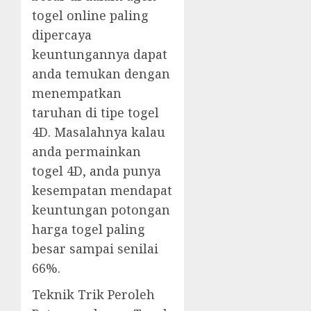
togel online paling
dipercaya
keuntungannya dapat
anda temukan dengan
menempatkan
taruhan di tipe togel
4D. Masalahnya kalau
anda permainkan
togel 4D, anda punya
kesempatan mendapat
keuntungan potongan
harga togel paling
besar sampai senilai
66%.
Teknik Trik Peroleh