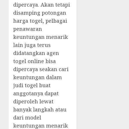
dipercaya. Akan tetapi
disamping potongan
harga togel, pelbagai
penawaran
keuntungan menarik
lain juga terus
didatangkan agen
togel online bisa
dipercaya seakan cari
keuntungan dalam
judi togel buat
anggotanya dapat
diperoleh lewat
banyak langkah atau
dari model
keuntungan menarik