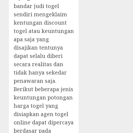
bandar judi togel
sendiri mengeklaim
kentungan discount
togel atau keuntungan
apa saja yang
disajikan tentunya
dapat selalu diberi
secara realitas dan
tidak hanya sekedar
penawaran saja.
Berikut beberapa jenis
keuntungan potongan
harga togel yang
disiapkan agen togel
online dapat dipercaya
berdasar pada