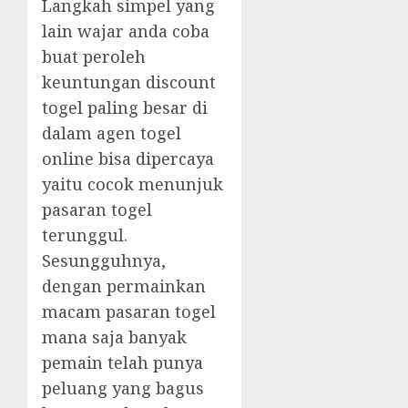
Langkah simpel yang
lain wajar anda coba
buat peroleh
keuntungan discount
togel paling besar di
dalam agen togel
online bisa dipercaya
yaitu cocok menunjuk
pasaran togel
terunggul.
Sesungguhnya,
dengan permainkan
macam pasaran togel
mana saja banyak
pemain telah punya
peluang yang bagus