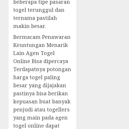
beberapa tipe pasaran
togel terunggul dan
ternama pastilah
makin besar.
Bermacam Penawaran
Keuntungan Menarik
Lain Agen Togel
Online Bisa dipercaya
Terdapatnya potongan
harga togel paling
besar yang dijajakan
pastinya bisa berikan
kepuasan buat banyak
penjudi atau togellers
yang main pada agen
togel online dapat