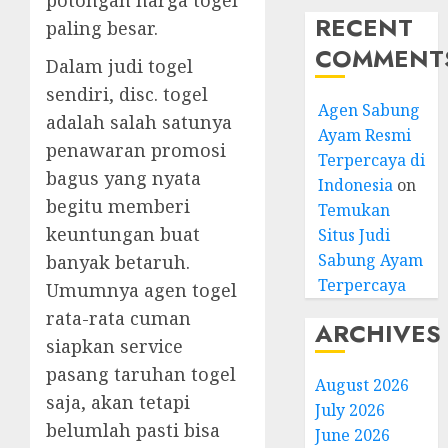
potongan harga togel
RECENT
paling besar.
COMMENT
Dalam judi togel
sendiri, disc. togel
Agen Sabung
adalah salah satunya
Ayam Resmi
penawaran promosi
Terpercaya di
bagus yang nyata
Indonesia
on
begitu memberi
Temukan
keuntungan buat
Situs Judi
Sabung Ayam
banyak betaruh.
Terpercaya
Umumnya agen togel
rata-rata cuman
ARCHIVES
siapkan service
pasang taruhan togel
August 2026
saja, akan tetapi
July 2026
belumlah pasti bisa
June 2026