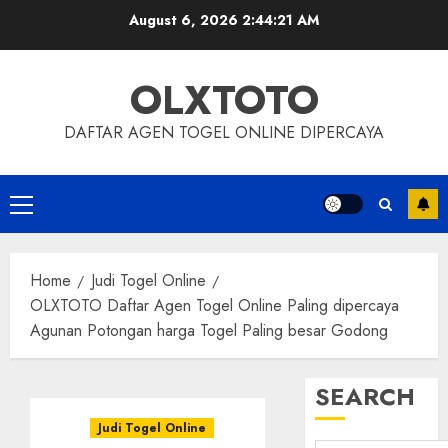
Skip
August 6, 2026
2:44:22 AM
to
content
OLXTOTO
DAFTAR AGEN TOGEL ONLINE DIPERCAYA
Primary
Menu
Home
Judi Togel Online
OLXTOTO Daftar Agen Togel Online Paling dipercaya
Agunan Potongan harga Togel Paling besar Godong
SEARCH
Judi Togel Online