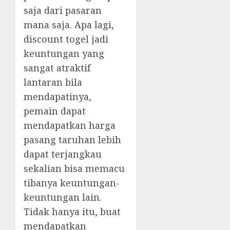
saja dari pasaran
mana saja. Apa lagi,
discount togel jadi
keuntungan yang
sangat atraktif
lantaran bila
mendapatinya,
pemain dapat
mendapatkan harga
pasang taruhan lebih
dapat terjangkau
sekalian bisa memacu
tibanya keuntungan-
keuntungan lain.
Tidak hanya itu, buat
mendapatkan