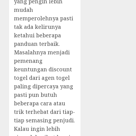
yang pengin lebih
mudah
memperolehnya pasti
tak ada kelirunya
ketahui beberapa
panduan terbaik.
Masalahnya menjadi
pemenang
keuntungan discount
togel dari agen togel
paling dipercaya yang
pasti pun butuh
beberapa cara atau
trik terhebat dari tiap-
tiap semasing penjudi.
Kalau ingin lebih