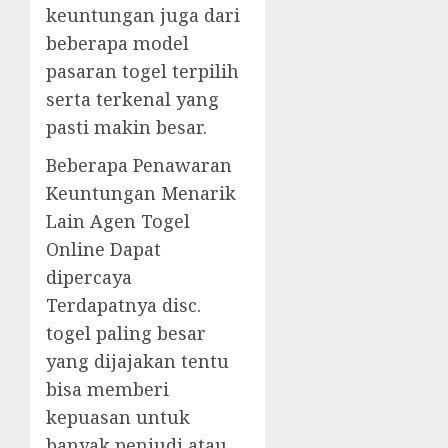
keuntungan juga dari
beberapa model
pasaran togel terpilih
serta terkenal yang
pasti makin besar.
Beberapa Penawaran
Keuntungan Menarik
Lain Agen Togel
Online Dapat
dipercaya
Terdapatnya disc.
togel paling besar
yang dijajakan tentu
bisa memberi
kepuasan untuk
banyak penjudi atau