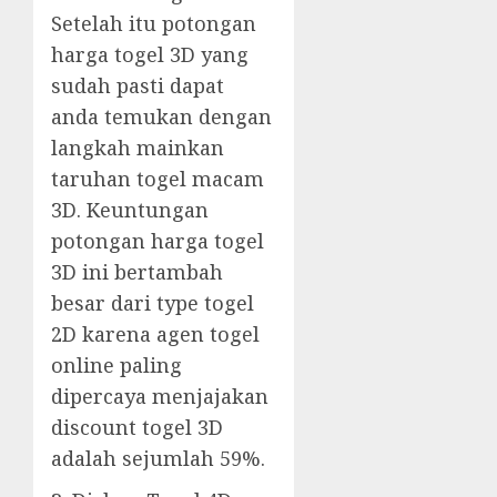
Setelah itu potongan
harga togel 3D yang
sudah pasti dapat
anda temukan dengan
langkah mainkan
taruhan togel macam
3D. Keuntungan
potongan harga togel
3D ini bertambah
besar dari type togel
2D karena agen togel
online paling
dipercaya menjajakan
discount togel 3D
adalah sejumlah 59%.