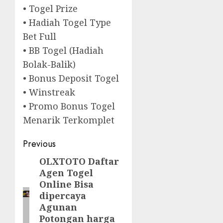
• Togel Prize
• Hadiah Togel Type
Bet Full
• BB Togel (Hadiah
Bolak-Balik)
• Bonus Deposit Togel
• Winstreak
• Promo Bonus Togel
Menarik Terkomplet
Post
Previous
navigation
OLXTOTO Daftar
Previous
Agen Togel
post:
Online Bisa
dipercaya
Agunan
Potongan harga