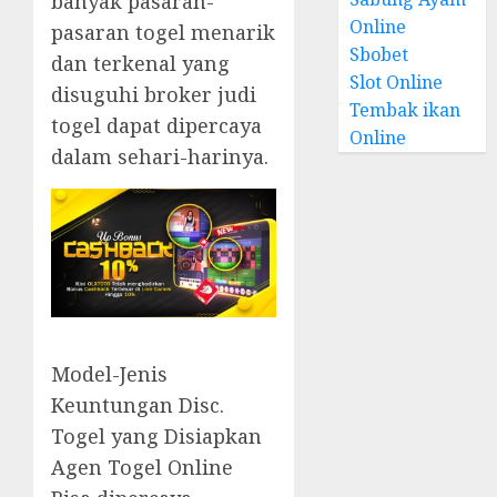
banyak pasaran-
Online
pasaran togel menarik
Sbobet
dan terkenal yang
Slot Online
disuguhi broker judi
Tembak ikan
togel dapat dipercaya
Online
dalam sehari-harinya.
Model-Jenis
Keuntungan Disc.
Togel yang Disiapkan
Agen Togel Online