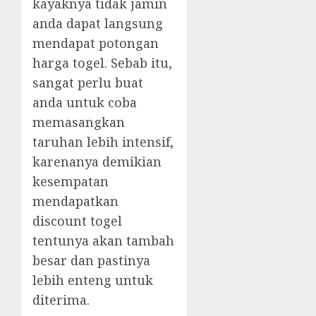
kayaknya tidak jamin
anda dapat langsung
mendapat potongan
harga togel. Sebab itu,
sangat perlu buat
anda untuk coba
memasangkan
taruhan lebih intensif,
karenanya demikian
kesempatan
mendapatkan
discount togel
tentunya akan tambah
besar dan pastinya
lebih enteng untuk
diterima.