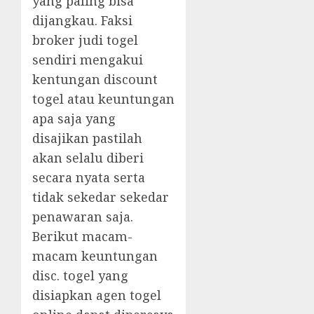
yang paling bisa
dijangkau. Faksi
broker judi togel
sendiri mengakui
kentungan discount
togel atau keuntungan
apa saja yang
disajikan pastilah
akan selalu diberi
secara nyata serta
tidak sekedar sekedar
penawaran saja.
Berikut macam-
macam keuntungan
disc. togel yang
disiapkan agen togel