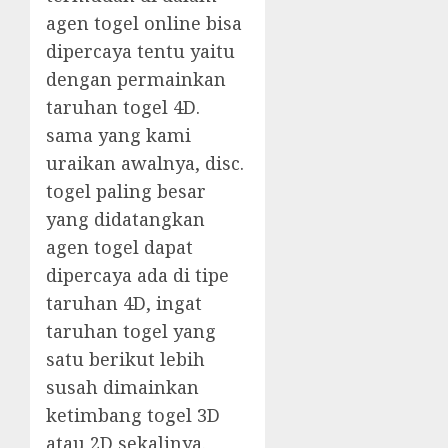
agen togel online bisa
dipercaya tentu yaitu
dengan permainkan
taruhan togel 4D.
sama yang kami
uraikan awalnya, disc.
togel paling besar
yang didatangkan
agen togel dapat
dipercaya ada di tipe
taruhan 4D, ingat
taruhan togel yang
satu berikut lebih
susah dimainkan
ketimbang togel 3D
atau 2D sekalinya.