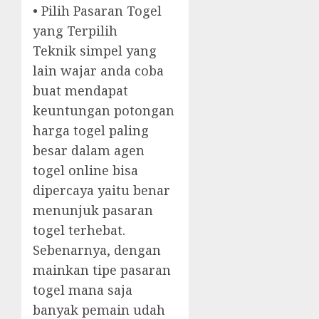
• Pilih Pasaran Togel
yang Terpilih
Teknik simpel yang
lain wajar anda coba
buat mendapat
keuntungan potongan
harga togel paling
besar dalam agen
togel online bisa
dipercaya yaitu benar
menunjuk pasaran
togel terhebat.
Sebenarnya, dengan
mainkan tipe pasaran
togel mana saja
banyak pemain udah