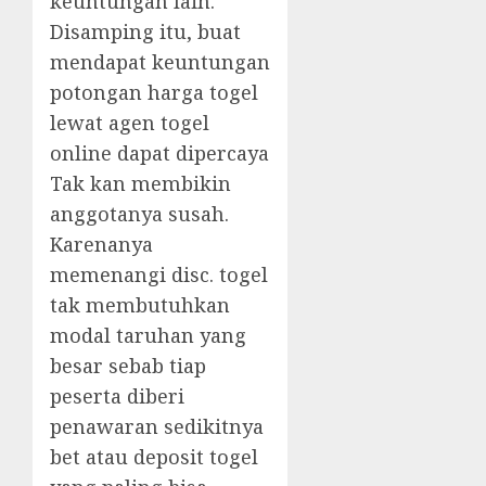
keuntungan lain.
Disamping itu, buat
mendapat keuntungan
potongan harga togel
lewat agen togel
online dapat dipercaya
Tak kan membikin
anggotanya susah.
Karenanya
memenangi disc. togel
tak membutuhkan
modal taruhan yang
besar sebab tiap
peserta diberi
penawaran sedikitnya
bet atau deposit togel