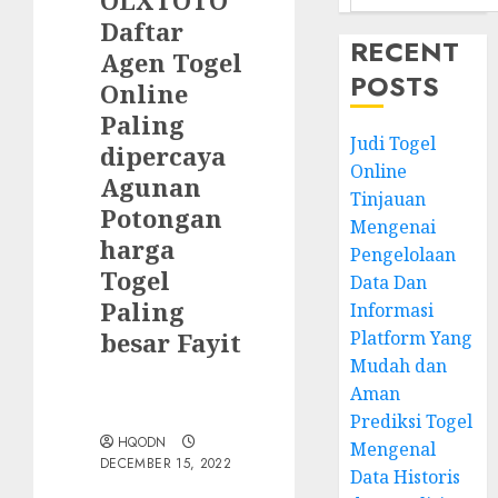
OLXTOTO
Daftar
RECENT
Agen Togel
POSTS
Online
Paling
Judi Togel
dipercaya
Online
Agunan
Tinjauan
Potongan
Mengenai
harga
Pengelolaan
Togel
Data Dan
Paling
Informasi
besar Fayit
Platform Yang
Mudah dan
Aman
Prediksi Togel
HQODN
Mengenal
DECEMBER 15, 2022
Data Historis