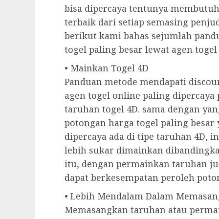
bisa dipercaya tentunya membutuhk
terbaik dari setiap semasing penju
berikut kami bahas sejumlah pan
togel paling besar lewat agen togel 
• Mainkan Togel 4D
Panduan metode mendapati discoun
agen togel online paling dipercay
taruhan togel 4D. sama dengan yan
potongan harga togel paling besar 
dipercaya ada di tipe taruhan 4D, i
lebih sukar dimainkan dibandingkan
itu, dengan permainkan taruhan ju
dapat berkesempatan peroleh poton
• Lebih Mendalam Dalam Memasan
Memasangkan taruhan atau permain