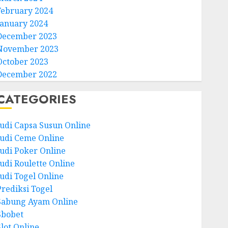
February 2024
January 2024
December 2023
November 2023
October 2023
December 2022
CATEGORIES
Judi Capsa Susun Online
Judi Ceme Online
Judi Poker Online
Judi Roulette Online
Judi Togel Online
Prediksi Togel
Sabung Ayam Online
Sbobet
Slot Online