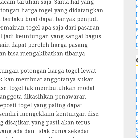
acam taruhan saja. Sama hal yang
tongan harga togel yang didatangkan
n berlaku buat dapat banyak penjudi
mainan togel apa saja dari pasaran
gel jadi keuntungan yang sangat bagus
ain dapat peroleh harga pasang
ian bisa mengakibatkan tibanya
ntungan potongan harga togel lewat
Tak kan membuat anggotanya sukar.
sc. togel tak membutuhkan modal
p anggota dikasihkan penawaran
posit togel yang paling dapat
l sendiri mengeklaim kentungan disc.
g disajikan yang pasti akan terus-
yang ada dan tidak cuma sekedar