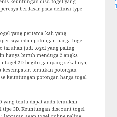
enis keuntungan disc. togel yang
ipercaya berdasar pada definisi type
ogel yang pertama-kali yang
dipercaya ialah potongan harga togel
pe taruhan judi togel yang paling
in hanya butuh menduga 2 angka
in togel 2D begitu gampang sekalinya,
a kesempatan temukan potongan
tase keuntungan potongan harga togel
D yang tentu dapat anda temukan
 tipe 3D. Keuntungan discount togel
2D lantaran agen togel online paling