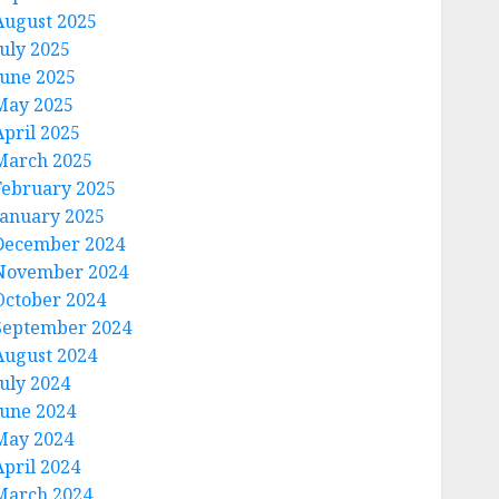
August 2025
July 2025
June 2025
May 2025
April 2025
March 2025
February 2025
January 2025
December 2024
November 2024
October 2024
September 2024
August 2024
July 2024
June 2024
May 2024
April 2024
March 2024