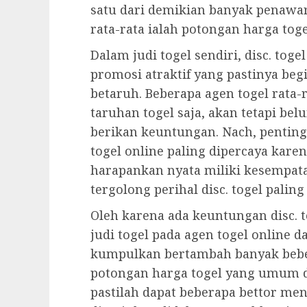
satu dari demikian banyak penawar
rata-rata ialah potongan harga toge
Dalam judi togel sendiri, disc. tog
promosi atraktif yang pastinya be
betaruh. Beberapa agen togel rata-
taruhan togel saja, akan tetapi bel
berikan keuntungan. Nach, pentin
togel online paling dipercaya kare
harapankan nyata miliki kesempat
tergolong perihal disc. togel paling
Oleh karena ada keuntungan disc. t
judi togel pada agen togel online 
kumpulkan bertambah banyak bebe
potongan harga togel yang umum di
pastilah dapat beberapa bettor men