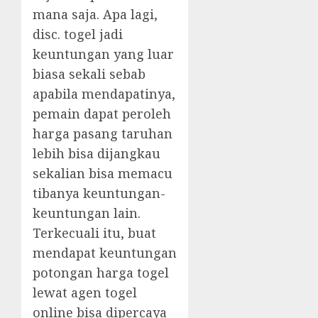
mana saja. Apa lagi,
disc. togel jadi
keuntungan yang luar
biasa sekali sebab
apabila mendapatinya,
pemain dapat peroleh
harga pasang taruhan
lebih bisa dijangkau
sekalian bisa memacu
tibanya keuntungan-
keuntungan lain.
Terkecuali itu, buat
mendapat keuntungan
potongan harga togel
lewat agen togel
online bisa dipercaya