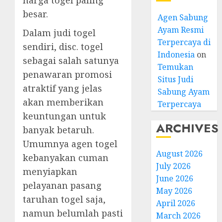
harga togel paling
besar.
Agen Sabung
Ayam Resmi
Dalam judi togel
Terpercaya di
sendiri, disc. togel
Indonesia
on
sebagai salah satunya
Temukan
penawaran promosi
Situs Judi
atraktif yang jelas
Sabung Ayam
akan memberikan
Terpercaya
keuntungan untuk
ARCHIVES
banyak betaruh.
Umumnya agen togel
August 2026
kebanyakan cuman
July 2026
menyiapkan
June 2026
pelayanan pasang
May 2026
taruhan togel saja,
April 2026
namun belumlah pasti
March 2026