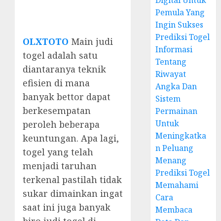
Digital Untuk
Pemula Yang
Ingin Sukses
Prediksi Togel
OLXTOTO
Main judi
Informasi
togel adalah satu
Tentang
diantaranya teknik
Riwayat
efisien di mana
Angka Dan
banyak bettor dapat
Sistem
berkesempatan
Permainan
Untuk
peroleh beberapa
Meningkatka
keuntungan. Apa lagi,
n Peluang
togel yang telah
Menang
menjadi taruhan
Prediksi Togel
terkenal pastilah tidak
Memahami
sukar dimainkan ingat
Cara
saat ini juga banyak
Membaca