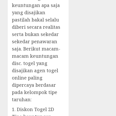
keuntungan apa saja
yang disajikan
pastilah bakal selalu
diberi secara realitas
serta bukan sekedar
sekedar penawaran
saja. Berikut macam-
macam keuntungan
disc. togel yang
disajikan agen togel
online paling
dipercaya berdasar
pada kelompok tipe
taruhan:
1. Diskon Togel 2D