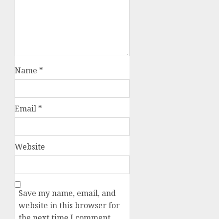
Name
*
Email
*
Website
Save my name, email, and
website in this browser for
the next time I comment.