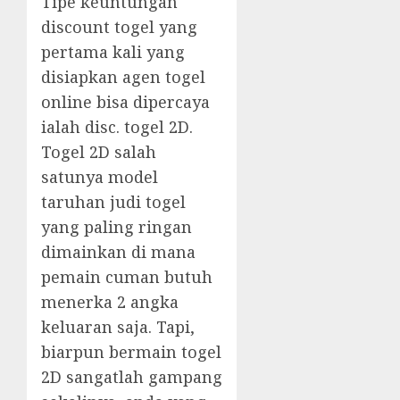
Tipe keuntungan
discount togel yang
pertama kali yang
disiapkan agen togel
online bisa dipercaya
ialah disc. togel 2D.
Togel 2D salah
satunya model
taruhan judi togel
yang paling ringan
dimainkan di mana
pemain cuman butuh
menerka 2 angka
keluaran saja. Tapi,
biarpun bermain togel
2D sangatlah gampang