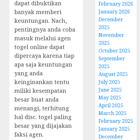
dapat dibuktikan
February 2026
banyak memberi
January 2026
December
keuntungan. Nach,
2025
pentingnya anda coba
November
masuk melalui agen
2025
togel online dapat
October 2025
dipercaya karena tiap
September
apa saja keuntungan
2025
yang anda
August 2025
keinginankan tentu
July 2025
June 2025
miliki kesempatan
May 2025
besar buat anda
April 2025
menangi, terhitung
March 2025
hal disc. togel paling
February 2025
besar yang dijajakan
January 2025
faksi agen.
December