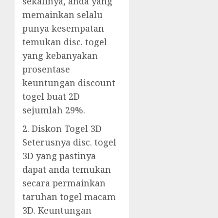
sekalinya, anda yang
memainkan selalu
punya kesempatan
temukan disc. togel
yang kebanyakan
prosentase
keuntungan discount
togel buat 2D
sejumlah 29%.
2. Diskon Togel 3D
Seterusnya disc. togel
3D yang pastinya
dapat anda temukan
secara permainkan
taruhan togel macam
3D. Keuntungan