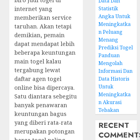
biro judi togel di
Data Dan
internet yang
Statistik
Angka Untuk
memberikan service
Meningkatka
taruhan. Akan tetapi
n Peluang
demikian, pemain
Menang
dapat mendapat lebih
Prediksi Togel
beberapa keuntungan
Panduan
main togel kalau
Mengolah
tergabung lewat
Informasi Dan
daftar agen togel
Data Historis
Untuk
online bisa dipercaya.
Meningkatka
Satu diantara sebegitu
n Akurasi
banyak penawaran
Tebakan
keuntungan bagus
yang diberi rata-rata
RECENT
merupakan potongan
COMMENT