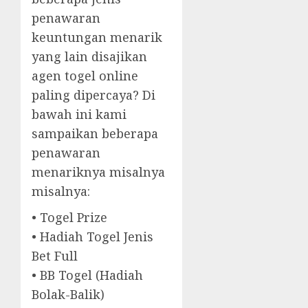
penawaran
keuntungan menarik
yang lain disajikan
agen togel online
paling dipercaya? Di
bawah ini kami
sampaikan beberapa
penawaran
menariknya misalnya
misalnya:
• Togel Prize
• Hadiah Togel Jenis
Bet Full
• BB Togel (Hadiah
Bolak-Balik)