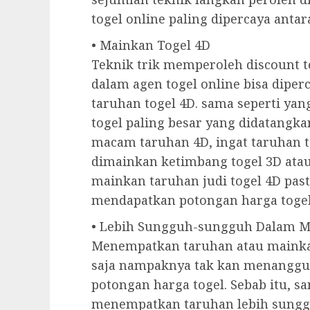
togel online paling dipercaya antara
• Mainkan Togel 4D
Teknik trik memperoleh discount t
dalam agen togel online bisa dipe
taruhan togel 4D. sama seperti yan
togel paling besar yang didatangkan
macam taruhan 4D, ingat taruhan t
dimainkan ketimbang togel 3D atau 
mainkan taruhan judi togel 4D pas
mendapatkan potongan harga togel
• Lebih Sungguh-sungguh Dalam 
Menempatkan taruhan atau mainkan
saja nampaknya tak kan menanggu
potongan harga togel. Sebab itu, s
menempatkan taruhan lebih sungg