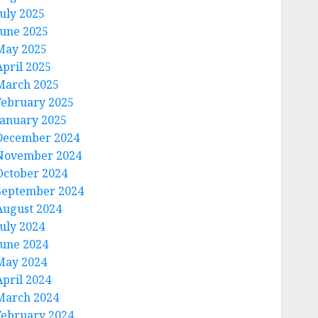
July 2025
June 2025
May 2025
April 2025
March 2025
February 2025
January 2025
December 2024
November 2024
October 2024
September 2024
August 2024
July 2024
June 2024
May 2024
April 2024
March 2024
February 2024