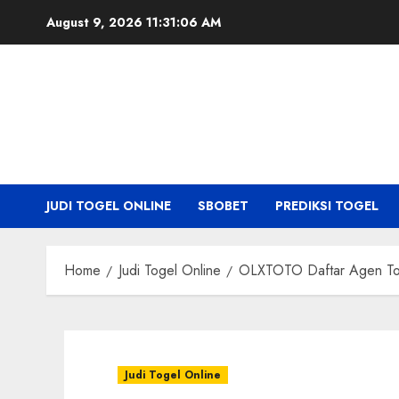
Skip
August 9, 2026
11:31:06 AM
to
content
JUDI TOGEL ONLINE
SBOBET
PREDIKSI TOGEL
Home
Judi Togel Online
OLXTOTO Daftar Agen Toge
Judi Togel Online