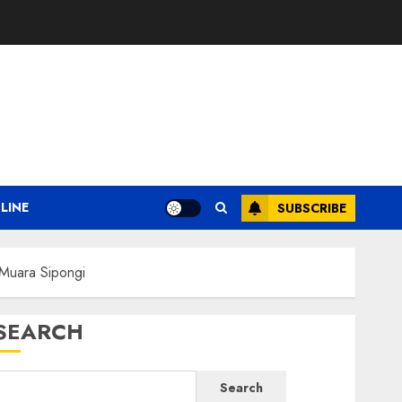
LINE
SUBSCRIBE
Muara Sipongi
SEARCH
Search