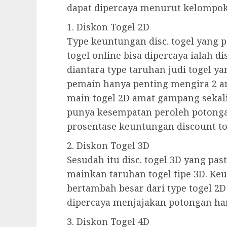
dapat dipercaya menurut kelompo
1. Diskon Togel 2D
Type keuntungan disc. togel yang 
togel online bisa dipercaya ialah di
diantara type taruhan judi togel y
pemain hanya penting mengira 2 an
main togel 2D amat gampang sekal
punya kesempatan peroleh potongan
prosentase keuntungan discount to
2. Diskon Togel 3D
Sesudah itu disc. togel 3D yang pa
mainkan taruhan togel tipe 3D. Ke
bertambah besar dari type togel 2D
dipercaya menjajakan potongan har
3. Diskon Togel 4D