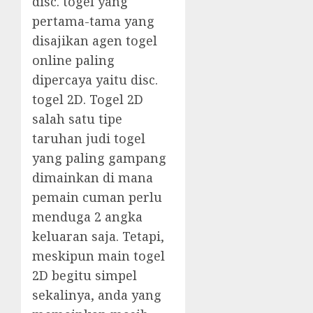
disc. togel yang
pertama-tama yang
disajikan agen togel
online paling
dipercaya yaitu disc.
togel 2D. Togel 2D
salah satu tipe
taruhan judi togel
yang paling gampang
dimainkan di mana
pemain cuman perlu
menduga 2 angka
keluaran saja. Tetapi,
meskipun main togel
2D begitu simpel
sekalinya, anda yang