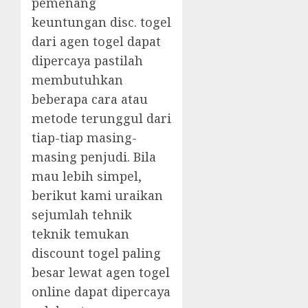
pemenang
keuntungan disc. togel
dari agen togel dapat
dipercaya pastilah
membutuhkan
beberapa cara atau
metode terunggul dari
tiap-tiap masing-
masing penjudi. Bila
mau lebih simpel,
berikut kami uraikan
sejumlah tehnik
teknik temukan
discount togel paling
besar lewat agen togel
online dapat dipercaya