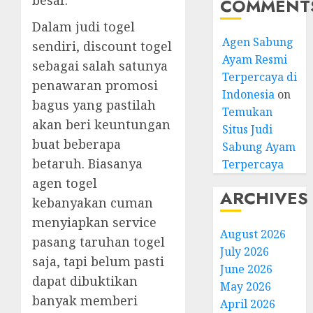
besar.
COMMENT
Dalam judi togel
Agen Sabung
sendiri, discount togel
Ayam Resmi
sebagai salah satunya
Terpercaya di
penawaran promosi
Indonesia
on
bagus yang pastilah
Temukan
akan beri keuntungan
Situs Judi
buat beberapa
Sabung Ayam
betaruh. Biasanya
Terpercaya
agen togel
ARCHIVES
kebanyakan cuman
menyiapkan service
August 2026
pasang taruhan togel
July 2026
saja, tapi belum pasti
June 2026
dapat dibuktikan
May 2026
banyak memberi
April 2026