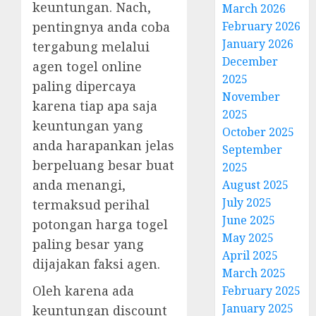
keuntungan. Nach,
March 2026
pentingnya anda coba
February 2026
January 2026
tergabung melalui
December
agen togel online
2025
paling dipercaya
November
karena tiap apa saja
2025
keuntungan yang
October 2025
anda harapankan jelas
September
berpeluang besar buat
2025
anda menangi,
August 2025
July 2025
termaksud perihal
June 2025
potongan harga togel
May 2025
paling besar yang
April 2025
dijajakan faksi agen.
March 2025
Oleh karena ada
February 2025
January 2025
keuntungan discount