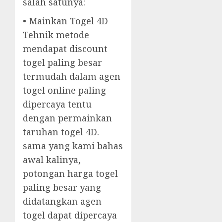
salah satunya:
• Mainkan Togel 4D
Tehnik metode
mendapat discount
togel paling besar
termudah dalam agen
togel online paling
dipercaya tentu
dengan permainkan
taruhan togel 4D.
sama yang kami bahas
awal kalinya,
potongan harga togel
paling besar yang
didatangkan agen
togel dapat dipercaya