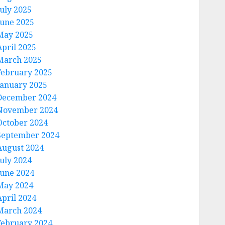
July 2025
June 2025
May 2025
April 2025
March 2025
February 2025
January 2025
December 2024
November 2024
October 2024
September 2024
August 2024
July 2024
June 2024
May 2024
April 2024
March 2024
February 2024