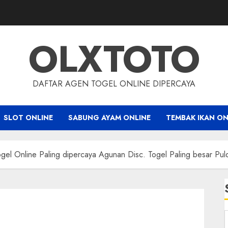
OLXTOTO
DAFTAR AGEN TOGEL ONLINE DIPERCAYA
SLOT ONLINE
SABUNG AYAM ONLINE
TEMBAK IKAN ON
l Online Paling dipercaya Agunan Disc. Togel Paling besar Pu