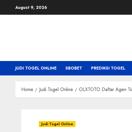
Skip
August 9, 2026
to
content
JUDI TOGEL ONLINE
SBOBET
PREDIKSI TOGEL
Home
Judi Togel Online
OLXTOTO Daftar Agen Toge
Judi Togel Online