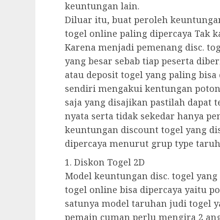
keuntungan lain.
Diluar itu, buat peroleh keuntung
togel online paling dipercaya Tak
Karena menjadi pemenang disc. t
yang besar sebab tiap peserta dib
atau deposit togel yang paling bisa 
sendiri mengakui kentungan poton
saja yang disajikan pastilah dapat
nyata serta tidak sekedar hanya pe
keuntungan discount togel yang dis
dipercaya menurut grup type taruh
1. Diskon Togel 2D
Model keuntungan disc. togel yang 
togel online bisa dipercaya yaitu p
satunya model taruhan judi togel 
pemain cuman perlu mengira 2 angk