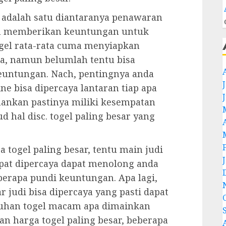
el adalah satu diantaranya penawaran
an memberikan keuntungan untuk
gel rata-rata cuma menyiapkan
ja, namun belumlah tentu bisa
untungan. Nach, pentingnya anda
ne bisa dipercaya lantaran tiap apa
nankan pastinya miliki kesempatan
 hal disc. togel paling besar yang
togel paling besar, tentu main judi
apat dipercaya dapat menolong anda
rapa pundi keuntungan. Apa lagi,
 judi bisa dipercaya yang pasti dapat
ruhan togel macam apa dimainkan
n harga togel paling besar, beberapa