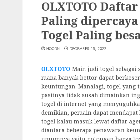
OLXTOTO Daftar 
Paling dipercaya
Togel Paling bes
HQODN
DECEMBER 15, 2022
OLXTOTO
Main judi togel sebagai 
mana banyak bettor dapat berkes
keuntungan. Manalagi, togel yang 
pastinya tidak susah dimainkan ing
togel di internet yang menyuguhka
demikian, pemain dapat mendapat 
togel kalau masuk lewat daftar agen
diantara beberapa penawaran keun
umumnya yaitu potongan harga toge