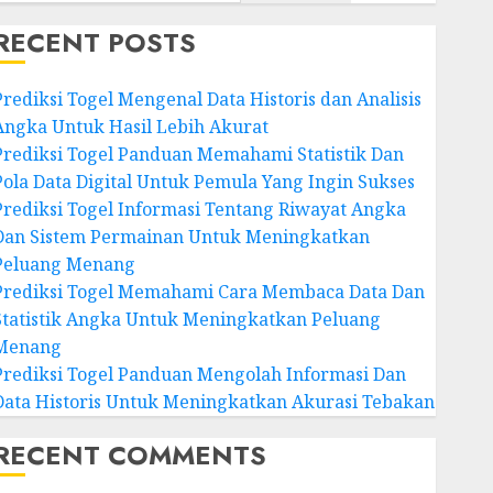
RECENT POSTS
Prediksi Togel Mengenal Data Historis dan Analisis
Angka Untuk Hasil Lebih Akurat
Prediksi Togel Panduan Memahami Statistik Dan
Pola Data Digital Untuk Pemula Yang Ingin Sukses
Prediksi Togel Informasi Tentang Riwayat Angka
Dan Sistem Permainan Untuk Meningkatkan
Peluang Menang
Prediksi Togel Memahami Cara Membaca Data Dan
Statistik Angka Untuk Meningkatkan Peluang
Menang
Prediksi Togel Panduan Mengolah Informasi Dan
Data Historis Untuk Meningkatkan Akurasi Tebakan
RECENT COMMENTS