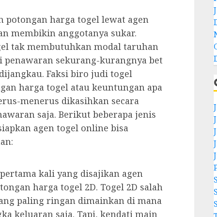
an potongan harga togel lewat agen
 kan membikin anggotanya sukar.
ogel tak membutuhkan modal taruhan
eri penawaran sekurang-kurangnya bet
dijangkau. Faksi biro judi togel
gan harga togel atau keuntungan apa
 terus-menerus dikasihkan secara
nawaran saja. Berikut beberapa jenis
iapkan agen togel online bisa
an:
pertama kali yang disajikan agen
otongan harga togel 2D. Togel 2D salah
yang paling ringan dimainkan di mana
a keluaran saja. Tapi, kendati main