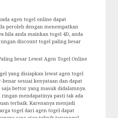
pada agen togel online dapat
nda peroleh dengan menempatkan
ya bila anda mainkan togel 4D, anda
ngan discount togel paling besar
Paling besar Lewat Agen Togel Online
gel yang disiapkan lewat agen togel
r-benar sesuai kenyataan dan dapat
 saja bettor yang masuk didalamnya.
h ringan mendapatinya pasti tak ada
uan terbaik. Karenanya menjadi
ga togel dari agen togel dapat
berapa cara atau teknik terunggul