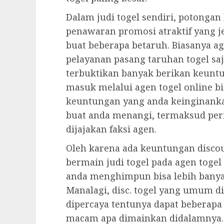
Dalam judi togel sendiri, potongan
penawaran promosi atraktif yang 
buat beberapa betaruh. Biasanya ag
pelayanan pasang taruhan togel sa
terbuktikan banyak berikan keuntu
masuk melalui agen togel online bis
keuntungan yang anda keinginank
buat anda menangi, termaksud peri
dijajakan faksi agen.
Oleh karena ada keuntungan discoun
bermain judi togel pada agen togel
anda menghimpun bisa lebih bany
Manalagi, disc. togel yang umum di
dipercaya tentunya dapat beberapa
macam apa dimainkan didalamnya. J