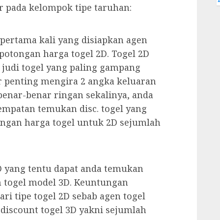
ar pada kelompok tipe taruhan:
 pertama kali yang disiapkan agen
 potongan harga togel 2D. Togel 2D
 judi togel yang paling gampang
 penting mengira 2 angka keluaran
 benar-benar ringan sekalinya, anda
mpatan temukan disc. togel yang
ngan harga togel untuk 2D sejumlah
3D yang tentu dapat anda temukan
 togel model 3D. Keuntungan
ari tipe togel 2D sebab agen togel
 discount togel 3D yakni sejumlah