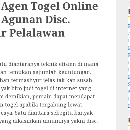
Agen Togel Online
 Agunan Disc.
ar Pelalawan
atu diantaranya teknik efisien di mana
tan temukan sejumlah keuntungan.
ruhan termashyur jelas tak kan susah
ak biro judi togel di internet yang
api demikian, pemain dapat mendapat
 togel apabila tergabung lewat
rcaya. Satu diantara sebegitu banyak
yang dikasihkan umumnya yakni disc.