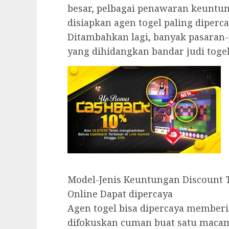
besar, pelbagai penawaran keuntun
disiapkan agen togel paling diperca
Ditambahkan lagi, banyak pasaran-
yang dihidangkan bandar judi togel
Model-Jenis Keuntungan Discount 
Online Dapat dipercaya
Agen togel bisa dipercaya memberi
difokuskan cuman buat satu macam