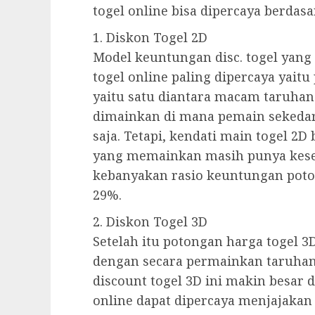
togel online bisa dipercaya berdas
1. Diskon Togel 2D
Model keuntungan disc. togel yang
togel online paling dipercaya yaitu
yaitu satu diantara macam taruhan
dimainkan di mana pemain sekedar
saja. Tetapi, kendati main togel 2D
yang memainkan masih punya kese
kebanyakan rasio keuntungan poto
29%.
2. Diskon Togel 3D
Setelah itu potongan harga togel 
dengan secara permainkan taruhan
discount togel 3D ini makin besar d
online dapat dipercaya menjajakan