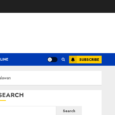
LINE
SUBSCRIBE
alawan
SEARCH
Search