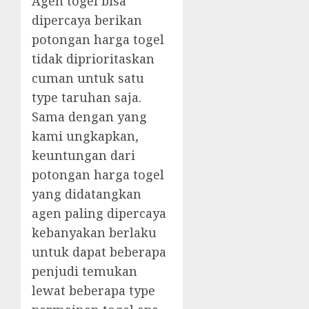
Agen togel bisa
dipercaya berikan
potongan harga togel
tidak diprioritaskan
cuman untuk satu
type taruhan saja.
Sama dengan yang
kami ungkapkan,
keuntungan dari
potongan harga togel
yang didatangkan
agen paling dipercaya
kebanyakan berlaku
untuk dapat beberapa
penjudi temukan
lewat beberapa type