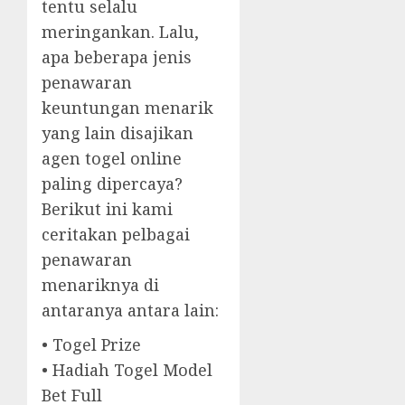
tentu selalu
meringankan. Lalu,
apa beberapa jenis
penawaran
keuntungan menarik
yang lain disajikan
agen togel online
paling dipercaya?
Berikut ini kami
ceritakan pelbagai
penawaran
menariknya di
antaranya antara lain:
• Togel Prize
• Hadiah Togel Model
Bet Full