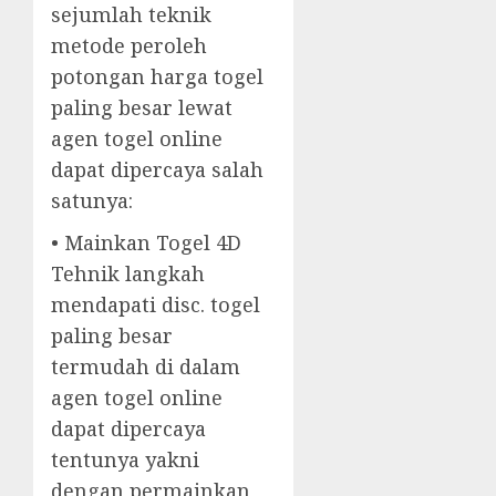
sejumlah teknik
metode peroleh
potongan harga togel
paling besar lewat
agen togel online
dapat dipercaya salah
satunya:
• Mainkan Togel 4D
Tehnik langkah
mendapati disc. togel
paling besar
termudah di dalam
agen togel online
dapat dipercaya
tentunya yakni
dengan permainkan