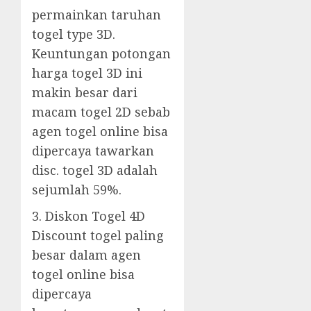
permainkan taruhan
togel type 3D.
Keuntungan potongan
harga togel 3D ini
makin besar dari
macam togel 2D sebab
agen togel online bisa
dipercaya tawarkan
disc. togel 3D adalah
sejumlah 59%.
3. Diskon Togel 4D
Discount togel paling
besar dalam agen
togel online bisa
dipercaya