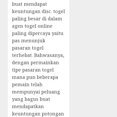
buat mendapat
keuntungan disc. togel
paling besar di dalam
agen togel online
paling dipercaya yaitu
pas menunjuk
pasaran togel
terhebat. Bahwasanya,
dengan permainkan
tipe pasaran togel
mana pun beberapa
pemain telah
mempunyai peluang
yang bagus buat
mendapatkan
keuntungan potongan