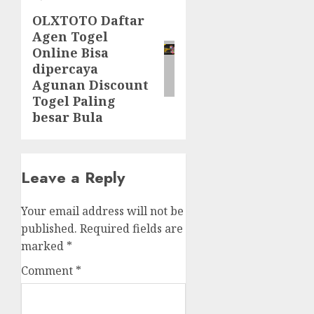
OLXTOTO Daftar
Next
Agen Togel
post:
Online Bisa
dipercaya
Agunan Discount
Togel Paling
besar Bula
Leave a Reply
Your email address will not be
published.
Required fields are
marked
*
Comment
*