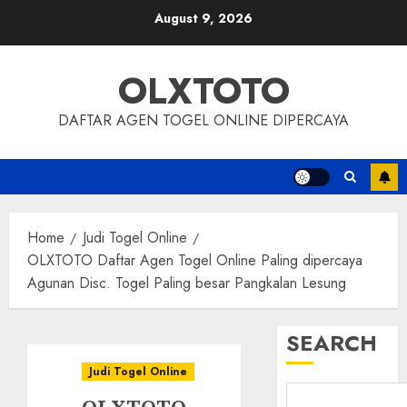
Skip
August 9, 2026
to
content
OLXTOTO
DAFTAR AGEN TOGEL ONLINE DIPERCAYA
Home
Judi Togel Online
OLXTOTO Daftar Agen Togel Online Paling dipercaya
Agunan Disc. Togel Paling besar Pangkalan Lesung
SEARCH
Judi Togel Online