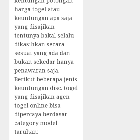
kentungan potongan
harga togel atau
keuntungan apa saja
yang disajikan
tentunya bakal selalu
dikasihkan secara
sesuai yang ada dan
bukan sekedar hanya
penawaran saja.
Berikut beberapa jenis
keuntungan disc. togel
yang disajikan agen
togel online bisa
dipercaya berdasar
category model
taruhan: