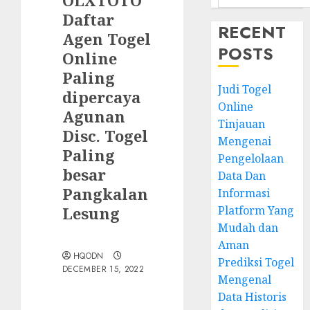
OLXTOTO
Daftar
RECENT
Agen Togel
POSTS
Online
Paling
Judi Togel
dipercaya
Online
Agunan
Tinjauan
Disc. Togel
Mengenai
Paling
Pengelolaan
besar
Data Dan
Pangkalan
Informasi
Lesung
Platform Yang
Mudah dan
Aman
HQODN
Prediksi Togel
DECEMBER 15, 2022
Mengenal
Data Historis