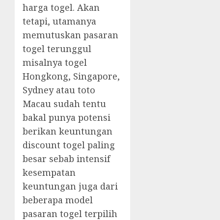
harga togel. Akan
tetapi, utamanya
memutuskan pasaran
togel terunggul
misalnya togel
Hongkong, Singapore,
Sydney atau toto
Macau sudah tentu
bakal punya potensi
berikan keuntungan
discount togel paling
besar sebab intensif
kesempatan
keuntungan juga dari
beberapa model
pasaran togel terpilih