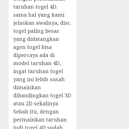
taruhan togel 4D.
sama hal yang kami
jelaskan awalnya, disc.
togel paling besar
yang didatangkan
agen togel bisa
dipercaya ada di
model taruhan 4D,
ingat taruhan togel
yang ini lebih susah
dimainkan
dibandingkan togel 3D
atau 2D sekalinya.
Sebab itu, dengan
permainkan taruhan
judi togel 4D sudah