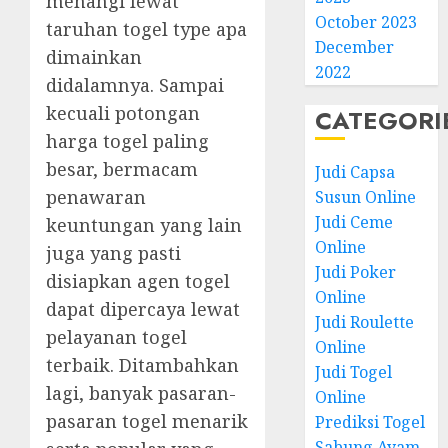
menangi lewat
October 2023
taruhan togel type apa
December
dimainkan
2022
didalamnya. Sampai
kecuali potongan
CATEGORI
harga togel paling
besar, bermacam
Judi Capsa
penawaran
Susun Online
Judi Ceme
keuntungan yang lain
Online
juga yang pasti
Judi Poker
disiapkan agen togel
Online
dapat dipercaya lewat
Judi Roulette
pelayanan togel
Online
terbaik. Ditambahkan
Judi Togel
lagi, banyak pasaran-
Online
pasaran togel menarik
Prediksi Togel
Sabung Ayam