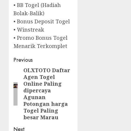
• BB Togel (Hadiah
Bolak-Balik)
• Bonus Deposit Togel
• Winstreak
• Promo Bonus Togel
Menarik Terkomplet
Post
Previous
navigation
OLXTOTO Daftar
Previous
Agen Togel
post:
Online Paling
dipercaya
Agunan
Potongan harga
Togel Paling
besar Marau
Next