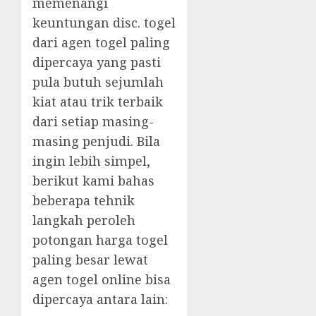
memenangi
keuntungan disc. togel
dari agen togel paling
dipercaya yang pasti
pula butuh sejumlah
kiat atau trik terbaik
dari setiap masing-
masing penjudi. Bila
ingin lebih simpel,
berikut kami bahas
beberapa tehnik
langkah peroleh
potongan harga togel
paling besar lewat
agen togel online bisa
dipercaya antara lain: