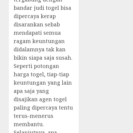
bandar judi togel bisa
dipercaya kerap
disarankan sebab
mendapati semua
ragam keuntungan
didalamnya tak kan
bikin siapa saja susah.
Seperti potongan
harga togel, tiap-tiap
keuntungan yang lain
apa saja yang
disajikan agen togel
paling dipercaya tentu
terus-menerus
membantu.
Selanjutnya, apa