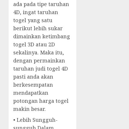
ada pada tipe taruhan
4D, ingat taruhan
togel yang satu
berikut lebih sukar
dimainkan ketimbang
togel 3D atau 2D
sekalinya. Maka itu,
dengan permainkan
taruhan judi togel 4D
pasti anda akan
berkesempatan
mendapatkan
potongan harga togel
makin besar.
• Lebih Sungguh-
sungguh Dalam