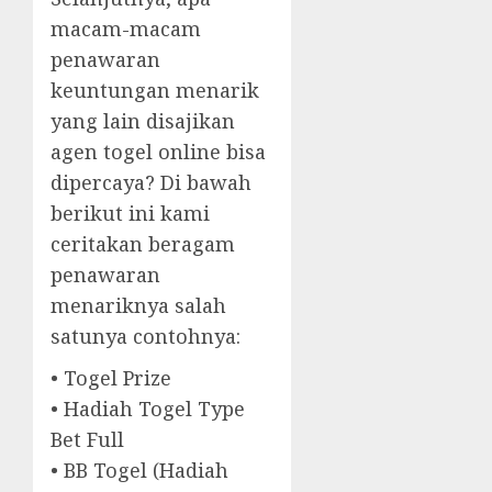
macam-macam
penawaran
keuntungan menarik
yang lain disajikan
agen togel online bisa
dipercaya? Di bawah
berikut ini kami
ceritakan beragam
penawaran
menariknya salah
satunya contohnya:
• Togel Prize
• Hadiah Togel Type
Bet Full
• BB Togel (Hadiah