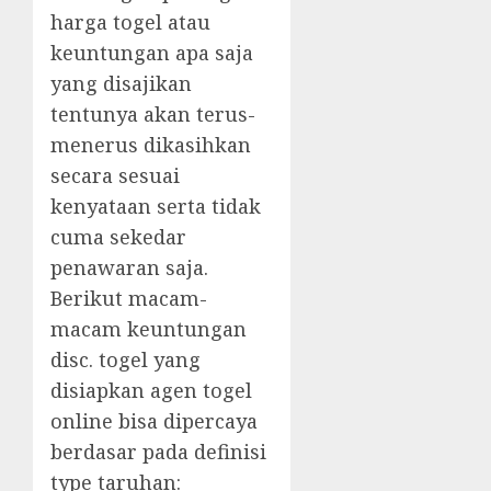
harga togel atau
keuntungan apa saja
yang disajikan
tentunya akan terus-
menerus dikasihkan
secara sesuai
kenyataan serta tidak
cuma sekedar
penawaran saja.
Berikut macam-
macam keuntungan
disc. togel yang
disiapkan agen togel
online bisa dipercaya
berdasar pada definisi
type taruhan: