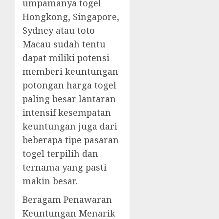
umpamanya togel
Hongkong, Singapore,
Sydney atau toto
Macau sudah tentu
dapat miliki potensi
memberi keuntungan
potongan harga togel
paling besar lantaran
intensif kesempatan
keuntungan juga dari
beberapa tipe pasaran
togel terpilih dan
ternama yang pasti
makin besar.
Beragam Penawaran
Keuntungan Menarik