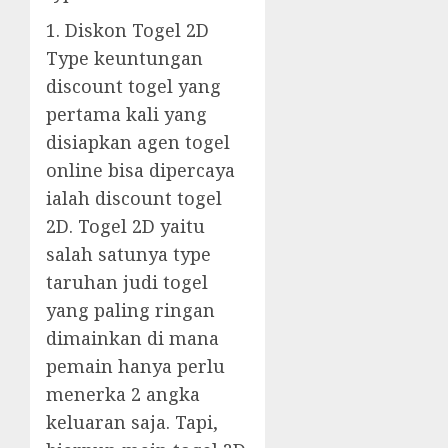
1. Diskon Togel 2D
Type keuntungan
discount togel yang
pertama kali yang
disiapkan agen togel
online bisa dipercaya
ialah discount togel
2D. Togel 2D yaitu
salah satunya type
taruhan judi togel
yang paling ringan
dimainkan di mana
pemain hanya perlu
menerka 2 angka
keluaran saja. Tapi,