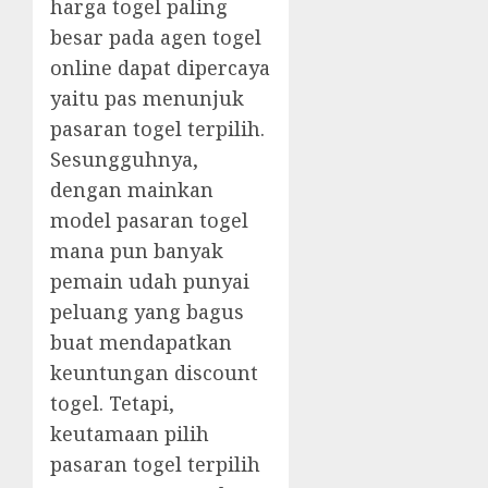
harga togel paling
besar pada agen togel
online dapat dipercaya
yaitu pas menunjuk
pasaran togel terpilih.
Sesungguhnya,
dengan mainkan
model pasaran togel
mana pun banyak
pemain udah punyai
peluang yang bagus
buat mendapatkan
keuntungan discount
togel. Tetapi,
keutamaan pilih
pasaran togel terpilih