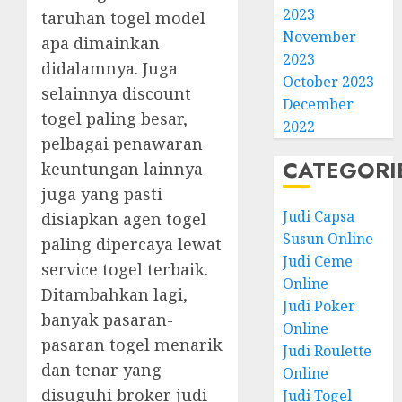
2023
taruhan togel model
November
apa dimainkan
2023
didalamnya. Juga
October 2023
selainnya discount
December
togel paling besar,
2022
pelbagai penawaran
CATEGORI
keuntungan lainnya
juga yang pasti
Judi Capsa
disiapkan agen togel
Susun Online
paling dipercaya lewat
Judi Ceme
service togel terbaik.
Online
Ditambahkan lagi,
Judi Poker
banyak pasaran-
Online
pasaran togel menarik
Judi Roulette
dan tenar yang
Online
disuguhi broker judi
Judi Togel