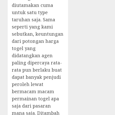
diutamakan cuma
untuk satu type
taruhan saja. Sama
seperti yang kami
sebutkan, keuntungan
dari potongan harga
togel yang
didatangkan agen
paling dipercaya rata-
rata pun berlaku buat
dapat banyak penjudi
peroleh lewat
bermacam macam
permainan togel apa
saja dari pasaran
mana saja. Ditambah