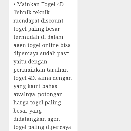
• Mainkan Togel 4D
Tehnik teknik
mendapat discount
togel paling besar
termudah di dalam
agen togel online bisa
dipercaya sudah pasti
yaitu dengan
permainkan taruhan
togel 4D. sama dengan
yang kami bahas
awalnya, potongan
harga togel paling
besar yang
didatangkan agen
togel paling dipercaya