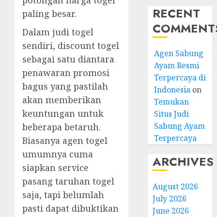
potongan harga togel
RECENT
paling besar.
COMMENT
Dalam judi togel
sendiri, discount togel
Agen Sabung
sebagai satu diantara
Ayam Resmi
penawaran promosi
Terpercaya di
bagus yang pastilah
Indonesia
on
akan memberikan
Temukan
keuntungan untuk
Situs Judi
Sabung Ayam
beberapa betaruh.
Terpercaya
Biasanya agen togel
umumnya cuma
ARCHIVES
siapkan service
pasang taruhan togel
August 2026
saja, tapi belumlah
July 2026
pasti dapat dibuktikan
June 2026