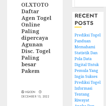
OLXTOTO
Daftar
RECENT
Agen Togel
POSTS
Online
Paling
Prediksi Togel
dipercaya
Panduan
Agunan
Memahami
Disc. Togel
Statistik Dan
Paling
Pola Data
besar
Digital Untuk
Pakem
Pemula Yang
Ingin Sukses
Prediksi Togel
Informasi
HQODN
Tentang
DECEMBER 15, 2022
Riwayat