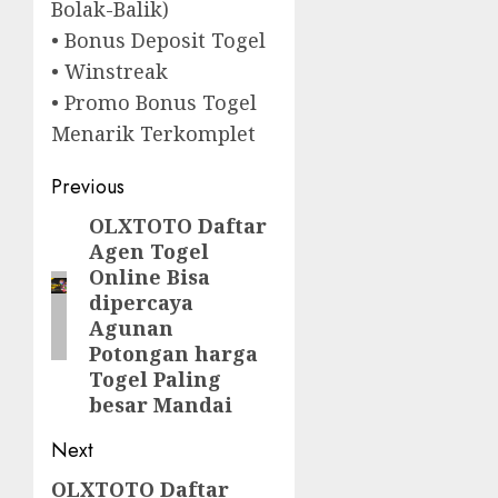
Bolak-Balik)
• Bonus Deposit Togel
• Winstreak
• Promo Bonus Togel
Menarik Terkomplet
Post
Previous
navigation
OLXTOTO Daftar
Previous
Agen Togel
post:
Online Bisa
dipercaya
Agunan
Potongan harga
Togel Paling
besar Mandai
Next
OLXTOTO Daftar
Next