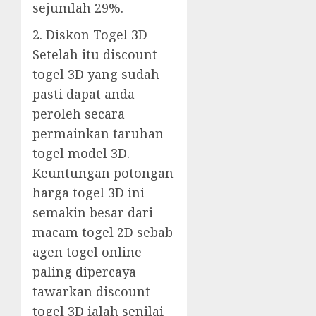
sejumlah 29%.
2. Diskon Togel 3D
Setelah itu discount
togel 3D yang sudah
pasti dapat anda
peroleh secara
permainkan taruhan
togel model 3D.
Keuntungan potongan
harga togel 3D ini
semakin besar dari
macam togel 2D sebab
agen togel online
paling dipercaya
tawarkan discount
togel 3D ialah senilai