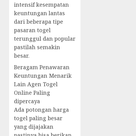
intensif kesempatan
keuntungan lantas
dari beberapa tipe
pasaran togel
terunggul dan popular
pastilah semakin
besar.
Beragam Penawaran
Keuntungan Menarik
Lain Agen Togel
Online Paling
dipercaya
Ada potongan harga
togel paling besar
yang dijajakan
pastinya bisa berikan