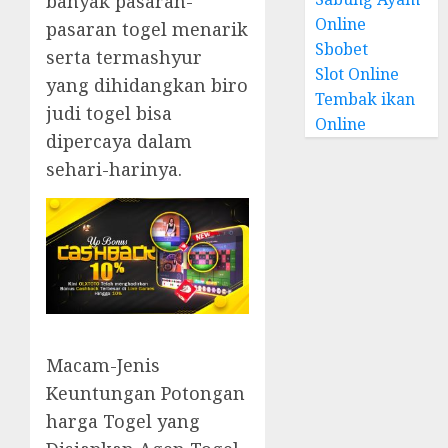
banyak pasaran-
Online
pasaran togel menarik
Sbobet
serta termashyur
Slot Online
yang dihidangkan biro
Tembak ikan
judi togel bisa
Online
dipercaya dalam
sehari-harinya.
Macam-Jenis
Keuntungan Potongan
harga Togel yang