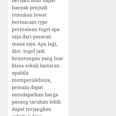
berlaku buat dapat
banyak penjudi
temukan lewat
bermacam type
permainan togel apa
saja dari pasaran
mana saja. Apa lagi,
disc. togel jadi
keuntungan yang luar
biasa sekali lantaran
apabila
memperolehnya,
pemain dapat
mendapatkan harga
pasang taruhan lebih
dapat terjangkau