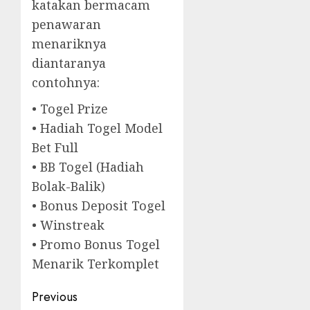
katakan bermacam
penawaran
menariknya
diantaranya
contohnya:
• Togel Prize
• Hadiah Togel Model
Bet Full
• BB Togel (Hadiah
Bolak-Balik)
• Bonus Deposit Togel
• Winstreak
• Promo Bonus Togel
Menarik Terkomplet
Post
Previous