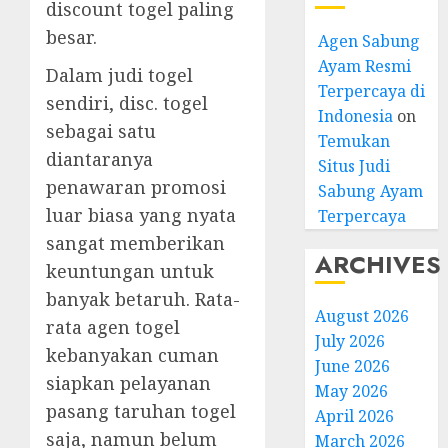
discount togel paling
besar.
Agen Sabung
Ayam Resmi
Dalam judi togel
Terpercaya di
sendiri, disc. togel
Indonesia
on
sebagai satu
Temukan
diantaranya
Situs Judi
penawaran promosi
Sabung Ayam
luar biasa yang nyata
Terpercaya
sangat memberikan
ARCHIVES
keuntungan untuk
banyak betaruh. Rata-
August 2026
rata agen togel
July 2026
kebanyakan cuman
June 2026
siapkan pelayanan
May 2026
pasang taruhan togel
April 2026
saja, namun belum
March 2026