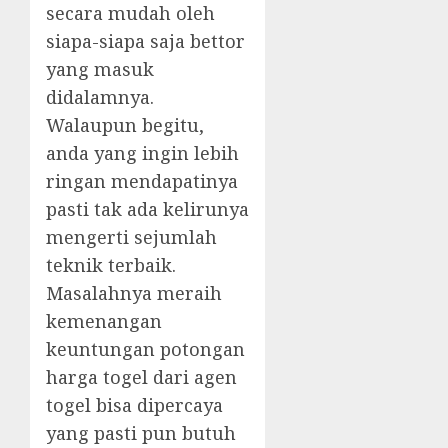
secara mudah oleh
siapa-siapa saja bettor
yang masuk
didalamnya.
Walaupun begitu,
anda yang ingin lebih
ringan mendapatinya
pasti tak ada kelirunya
mengerti sejumlah
teknik terbaik.
Masalahnya meraih
kemenangan
keuntungan potongan
harga togel dari agen
togel bisa dipercaya
yang pasti pun butuh