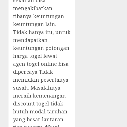
sekalian bisa
mengakibatkan
tibanya keuntungan-
keuntungan lain.
Tidak hanya itu, untuk
mendapatkan
keuntungan potongan
harga togel lewat
agen togel online bisa
dipercaya Tidak
membikin pesertanya
susah. Masalahnya
meraih kemenangan
discount togel tidak
butuh modal taruhan
yang besar lantaran