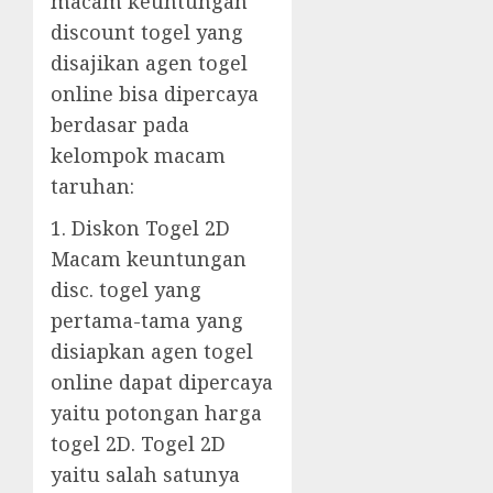
macam keuntungan
discount togel yang
disajikan agen togel
online bisa dipercaya
berdasar pada
kelompok macam
taruhan:
1. Diskon Togel 2D
Macam keuntungan
disc. togel yang
pertama-tama yang
disiapkan agen togel
online dapat dipercaya
yaitu potongan harga
togel 2D. Togel 2D
yaitu salah satunya