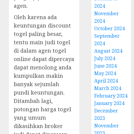
agen.
2024
November
Oleh karena ada
2024
keuntungan discount
October 2024
togel paling besar,
September
tentu main judi togel
2024
di dalam agen togel
August 2024
July 2024
online dapat dipercaya
June 2024
dapat menolong anda
May 2024
kumpulkan makin
April 2024
banyak sejumlah
March 2024
pundi keuntungan.
February 2024
Ditambah lagi,
January 2024
potongan harga togel
December
yang umum
2023
dikasihkan broker
November
2023