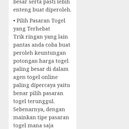
besar serta pasti lebih
enteng buat diperoleh.
• Pilih Pasaran Togel
yang Terhebat
Trik ringan yang lain
pantas anda coba buat
peroleh keuntungan
potongan harga togel
paling besar di dalam
agen togel online
paling dipercaya yaitu
benar pilih pasaran
togel terunggul.
Sebenarnya, dengan
mainkan tipe pasaran
togel mana saja