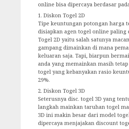
online bisa dipercaya berdasar pad
1. Diskon Togel 2D
Tipe keuntungan potongan harga t
disiapkan agen togel online paling 
Togel 2D yaitu salah satunya macam
gampang dimainkan di mana pema
keluaran saja. Tapi, biarpun bermai
anda yang memainkan masih tetap
togel yang kebanyakan rasio keuntu
29%.
2. Diskon Togel 3D
Seterusnya disc. togel 3D yang te
langkah mainkan taruhan togel ma
3D ini makin besar dari model toge
dipercaya menjajakan discount toge