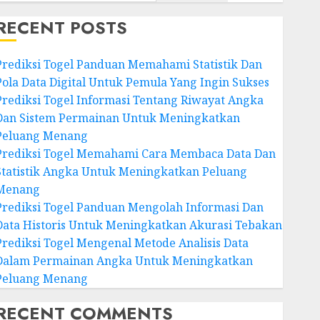
RECENT POSTS
Prediksi Togel Panduan Memahami Statistik Dan
Pola Data Digital Untuk Pemula Yang Ingin Sukses
Prediksi Togel Informasi Tentang Riwayat Angka
Dan Sistem Permainan Untuk Meningkatkan
Peluang Menang
Prediksi Togel Memahami Cara Membaca Data Dan
Statistik Angka Untuk Meningkatkan Peluang
Menang
Prediksi Togel Panduan Mengolah Informasi Dan
Data Historis Untuk Meningkatkan Akurasi Tebakan
Prediksi Togel Mengenal Metode Analisis Data
Dalam Permainan Angka Untuk Meningkatkan
Peluang Menang
RECENT COMMENTS