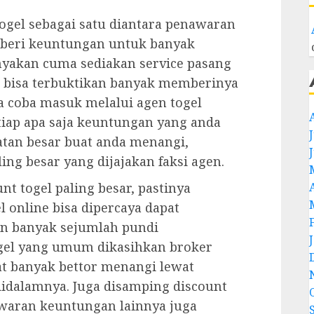
 togel sebagai satu diantara penawaran
t beri keuntungan untuk banyak
nyakan cuma sediakan service pasang
ti bisa terbuktikan banyak memberinya
a coba masuk melalui agen togel
-tiap apa saja keuntungan yang anda
tan besar buat anda menangi,
ling besar yang dijajakan faksi agen.
t togel paling besar, pastinya
l online bisa dipercaya dapat
n banyak sejumlah pundi
ogel yang umum dikasihkan broker
at banyak bettor menangi lewat
didalamnya. Juga disamping discount
awaran keuntungan lainnya juga