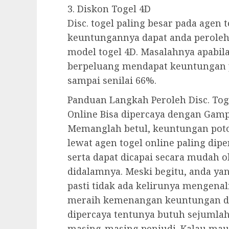
3. Diskon Togel 4D
Disc. togel paling besar pada agen 
keuntungannya dapat anda perole
model togel 4D. Masalahnya apabil
berpeluang mendapat keuntungan p
sampai senilai 66%.
Panduan Langkah Peroleh Disc. Tog
Online Bisa dipercaya dengan Gam
Memanglah betul, keuntungan poto
lewat agen togel online paling dip
serta dapat dicapai secara mudah o
didalamnya. Meski begitu, anda ya
pasti tidak ada kelirunya mengenal
meraih kemenangan keuntungan disc
dipercaya tentunya butuh sejumlah s
masing-masing penjudi. Kalau mau