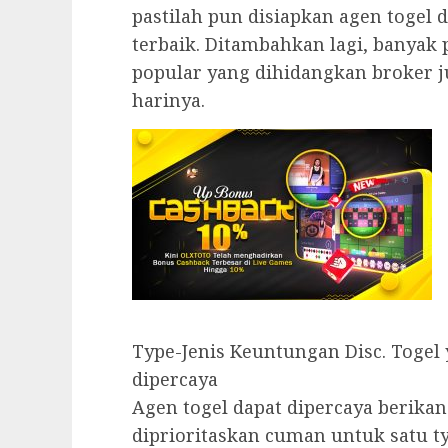
pastilah pun disiapkan agen togel 
terbaik. Ditambahkan lagi, banyak
popular yang dihidangkan broker ju
harinya.
Type-Jenis Keuntungan Disc. Togel 
dipercaya
Agen togel dapat dipercaya berikan
diprioritaskan cuman untuk satu ty