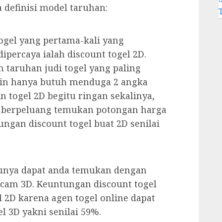
a definisi model taruhan:
ogel yang pertama-kali yang
dipercaya ialah discount togel 2D.
 taruhan judi togel yang paling
in hanya butuh menduga 2 angka
n togel 2D begitu ringan sekalinya,
 berpeluang temukan potongan harga
ngan discount togel buat 2D senilai
ntunya dapat anda temukan dengan
cam 3D. Keuntungan discount togel
l 2D karena agen togel online dapat
l 3D yakni senilai 59%.