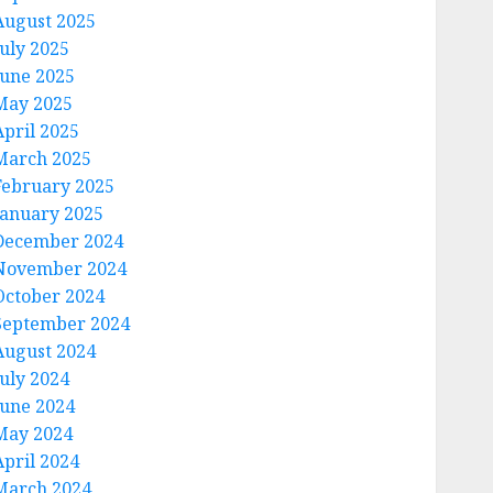
August 2025
July 2025
June 2025
May 2025
April 2025
March 2025
February 2025
January 2025
December 2024
November 2024
October 2024
September 2024
August 2024
July 2024
June 2024
May 2024
April 2024
March 2024