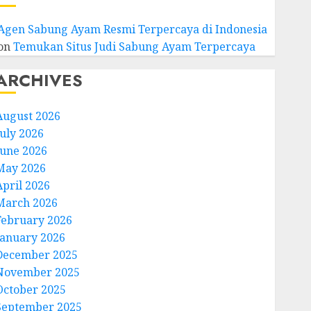
Agen Sabung Ayam Resmi Terpercaya di Indonesia
on
Temukan Situs Judi Sabung Ayam Terpercaya
ARCHIVES
August 2026
July 2026
June 2026
May 2026
April 2026
March 2026
February 2026
January 2026
December 2025
November 2025
October 2025
September 2025