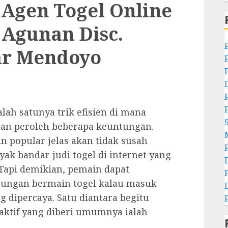
Agen Togel Online
 Agunan Disc.
sar Mendoyo
alah satunya trik efisien di mana
tan peroleh beberapa keuntungan.
an popular jelas akan tidak susah
ak bandar judi togel di internet yang
api demikian, pemain dapat
tungan bermain togel kalau masuk
ng dipercaya. Satu diantara begitu
ktif yang diberi umumnya ialah