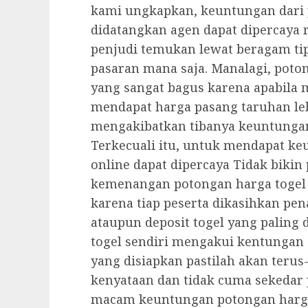
kami ungkapkan, keuntungan dari 
didatangkan agen dapat dipercaya 
penjudi temukan lewat beragam tip
pasaran mana saja. Manalagi, poto
yang sangat bagus karena apabila 
mendapat harga pasang taruhan leb
mengakibatkan tibanya keuntungan
Terkecuali itu, untuk mendapat keu
online dapat dipercaya Tidak biki
kemenangan potongan harga togel 
karena tiap peserta dikasihkan p
ataupun deposit togel yang paling d
togel sendiri mengakui kentungan d
yang disiapkan pastilah akan teru
kenyataan dan tidak cuma sekedar
macam keuntungan potongan harga 