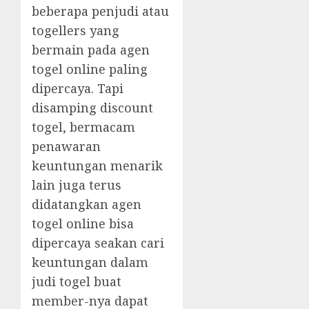
beberapa penjudi atau
togellers yang
bermain pada agen
togel online paling
dipercaya. Tapi
disamping discount
togel, bermacam
penawaran
keuntungan menarik
lain juga terus
didatangkan agen
togel online bisa
dipercaya seakan cari
keuntungan dalam
judi togel buat
member-nya dapat