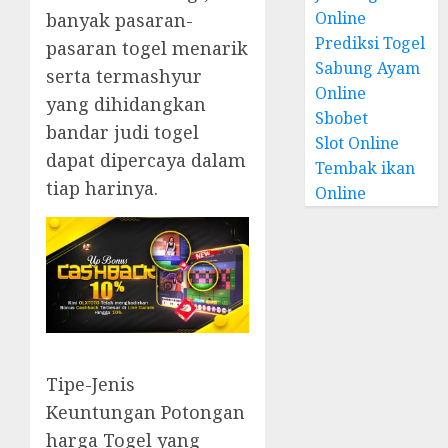
Online
banyak pasaran-
Prediksi Togel
pasaran togel menarik
Sabung Ayam
serta termashyur
Online
yang dihidangkan
Sbobet
bandar judi togel
Slot Online
dapat dipercaya dalam
Tembak ikan
tiap harinya.
Online
Tipe-Jenis
Keuntungan Potongan
harga Togel yang