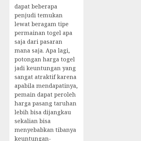
dapat beberapa
penjudi temukan
lewat beragam tipe
permainan togel apa
saja dari pasaran
mana saja. Apa lagi,
potongan harga togel
jadi keuntungan yang
sangat atraktif karena
apabila mendapatinya,
pemain dapat peroleh
harga pasang taruhan
lebih bisa dijangkau
sekalian bisa
menyebabkan tibanya
keuntungan-