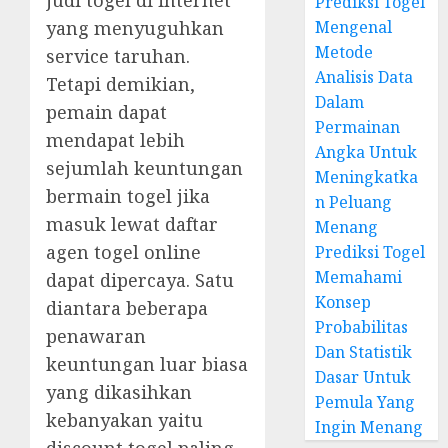
judi togel di internet
Prediksi Togel
yang menyuguhkan
Mengenal
Metode
service taruhan.
Analisis Data
Tetapi demikian,
Dalam
pemain dapat
Permainan
mendapat lebih
Angka Untuk
sejumlah keuntungan
Meningkatka
bermain togel jika
n Peluang
masuk lewat daftar
Menang
agen togel online
Prediksi Togel
Memahami
dapat dipercaya. Satu
Konsep
diantara beberapa
Probabilitas
penawaran
Dan Statistik
keuntungan luar biasa
Dasar Untuk
yang dikasihkan
Pemula Yang
kebanyakan yaitu
Ingin Menang