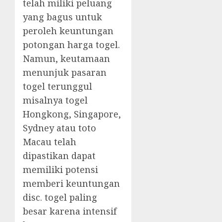
telah miliki peluang
yang bagus untuk
peroleh keuntungan
potongan harga togel.
Namun, keutamaan
menunjuk pasaran
togel terunggul
misalnya togel
Hongkong, Singapore,
Sydney atau toto
Macau telah
dipastikan dapat
memiliki potensi
memberi keuntungan
disc. togel paling
besar karena intensif