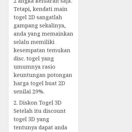
2 angka keluaran saja.
Tetapi, kendati main
togel 2D sangatlah
gampang sekalinya,
anda yang memainkan
selalu memiliki
kesempatan temukan
disc. togel yang
umumnya rasio
keuntungan potongan
harga togel buat 2D
senilai 29%.
2. Diskon Togel 3D
Setelah itu discount
togel 3D yang
tentunya dapat anda