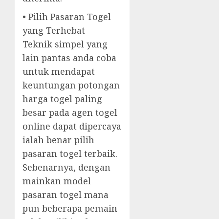
• Pilih Pasaran Togel
yang Terhebat
Teknik simpel yang
lain pantas anda coba
untuk mendapat
keuntungan potongan
harga togel paling
besar pada agen togel
online dapat dipercaya
ialah benar pilih
pasaran togel terbaik.
Sebenarnya, dengan
mainkan model
pasaran togel mana
pun beberapa pemain