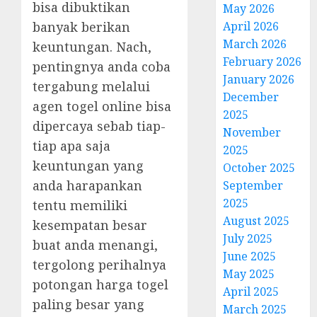
bisa dibuktikan
May 2026
banyak berikan
April 2026
March 2026
keuntungan. Nach,
February 2026
pentingnya anda coba
January 2026
tergabung melalui
December
agen togel online bisa
2025
dipercaya sebab tiap-
November
tiap apa saja
2025
keuntungan yang
October 2025
anda harapankan
September
2025
tentu memiliki
August 2025
kesempatan besar
July 2025
buat anda menangi,
June 2025
tergolong perihalnya
May 2025
potongan harga togel
April 2025
paling besar yang
March 2025