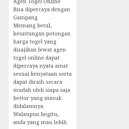
Agen Togel Online
Bisa dipercaya dengan
Gampang
Memang betul,
keuntungan potongan
harga togel yang
disajikan lewat agen
togel online dapat
dipercaya nyata amat
sesuai kenyataan serta
dapat diraih secara
mudah oleh siapa saja
bettor yang masuk
didalamnya.
Walaupun begitu,
anda yang mau lebih