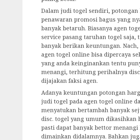
Dalam judi togel sendiri, potongan
penawaran promosi bagus yang nya
banyak betaruh. Biasanya agen to
service pasang taruhan togel saja, 
banyak berikan keuntungan. Nach,
agen togel online bisa dipercaya se
yang anda keinginankan tentu pun
menangi, terhitung perihalnya disc
dijajakan faksi agen.
Adanya keuntungan potongan harga 
judi togel pada agen togel online 
menyatukan bertambah banyak sej
disc. togel yang umum dikasihkan b
pasti dapat banyak bettor menangi 
dimainkan didalamnya. Bahkan juga