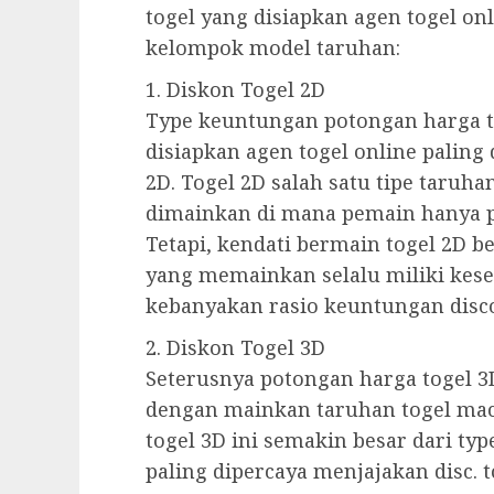
togel yang disiapkan agen togel on
kelompok model taruhan:
1. Diskon Togel 2D
Type keuntungan potongan harga t
disiapkan agen togel online paling
2D. Togel 2D salah satu tipe taruh
dimainkan di mana pemain hanya p
Tetapi, kendati bermain togel 2D b
yang memainkan selalu miliki kese
kebanyakan rasio keuntungan disc
2. Diskon Togel 3D
Seterusnya potongan harga togel 3
dengan mainkan taruhan togel ma
togel 3D ini semakin besar dari typ
paling dipercaya menjajakan disc. 