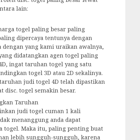
ntara lain:
arga togel paling besar paling
aling dipercaya tentunya dengan
a dengan yang kami uraikan awalnya,
yang didatangkan agen togel paling
D, ingat taruhan togel yang satu
ndingkan togel 3D atau 2D sekalinya.
aruhan judi togel 4D telah dipastikan
disc. togel semakin besar.
gkan Taruhan
kan judi togel cuman 1 kali
tidak menanggung anda dapat
togel. Maka itu, paling penting buat
han lebih sungguh-sungguh, karena