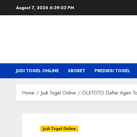
Skip
August 7, 2026
6:39:54 PM
to
content
JUDI TOGEL ONLINE
SBOBET
PREDIKSI TOGEL
Home
Judi Togel Online
OLXTOTO Daftar Agen Toge
Judi Togel Online