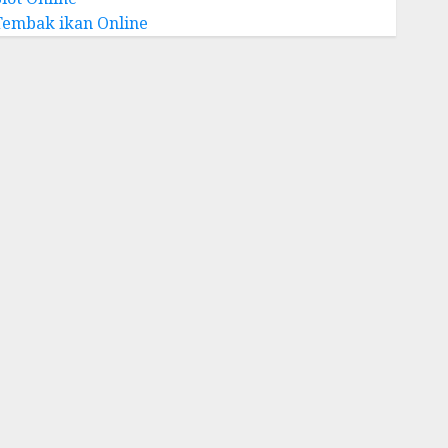
Tembak ikan Online