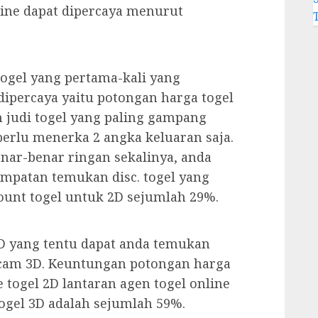
line dapat dipercaya menurut
ogel yang pertama-kali yang
 dipercaya yaitu potongan harga togel
an judi togel yang paling gampang
erlu menerka 2 angka keluaran saja.
enar-benar ringan sekalinya, anda
mpatan temukan disc. togel yang
ount togel untuk 2D sejumlah 29%.
D yang tentu dapat anda temukan
cam 3D. Keuntungan potongan harga
e togel 2D lantaran agen togel online
togel 3D adalah sejumlah 59%.