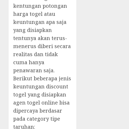
kentungan potongan
harga togel atau
keuntungan apa saja
yang disiapkan
tentunya akan terus-
menerus diberi secara
realitas dan tidak
cuma hanya
penawaran saja.
Berikut beberapa jenis
keuntungan discount
togel yang disiapkan
agen togel online bisa
dipercaya berdasar
pada category tipe
taruhan: