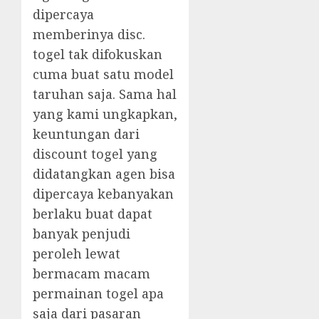
dipercaya
memberinya disc.
togel tak difokuskan
cuma buat satu model
taruhan saja. Sama hal
yang kami ungkapkan,
keuntungan dari
discount togel yang
didatangkan agen bisa
dipercaya kebanyakan
berlaku buat dapat
banyak penjudi
peroleh lewat
bermacam macam
permainan togel apa
saja dari pasaran