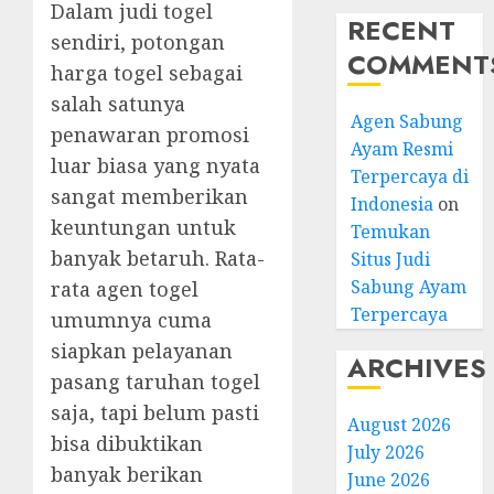
Dalam judi togel
RECENT
sendiri, potongan
COMMENT
harga togel sebagai
salah satunya
Agen Sabung
penawaran promosi
Ayam Resmi
luar biasa yang nyata
Terpercaya di
sangat memberikan
Indonesia
on
keuntungan untuk
Temukan
banyak betaruh. Rata-
Situs Judi
Sabung Ayam
rata agen togel
Terpercaya
umumnya cuma
siapkan pelayanan
ARCHIVES
pasang taruhan togel
saja, tapi belum pasti
August 2026
bisa dibuktikan
July 2026
banyak berikan
June 2026