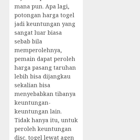
mana pun. Apa lagi,
potongan harga togel
jadi keuntungan yang
sangat luar biasa
sebab bila
memperolehnya,
pemain dapat peroleh
harga pasang taruhan
lebih bisa dijangkau
sekalian bisa
menyebabkan tibanya
keuntungan-
keuntungan lain.
Tidak hanya itu, untuk
peroleh keuntungan
disc. togel lewat agen