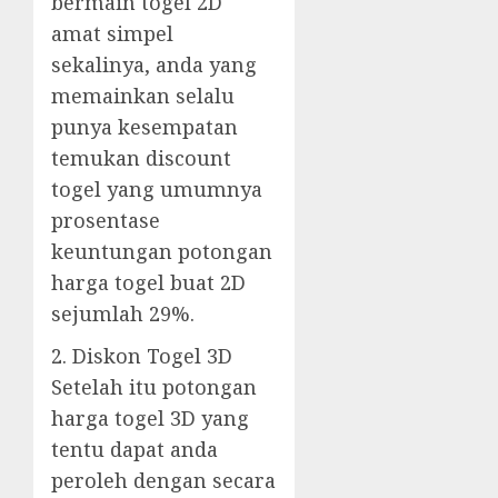
bermain togel 2D
amat simpel
sekalinya, anda yang
memainkan selalu
punya kesempatan
temukan discount
togel yang umumnya
prosentase
keuntungan potongan
harga togel buat 2D
sejumlah 29%.
2. Diskon Togel 3D
Setelah itu potongan
harga togel 3D yang
tentu dapat anda
peroleh dengan secara