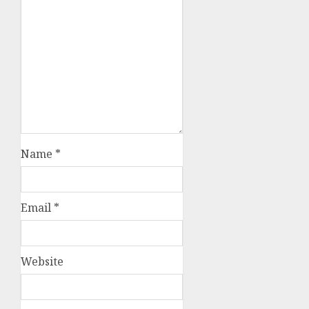
Name
*
Email
*
Website