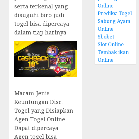
Online
serta terkenal yang
Prediksi Togel
disuguhi biro judi
Sabung Ayam
togel bisa dipercaya
Online
dalam tiap harinya.
Sbobet
Slot Online
Tembak ikan
Online
Macam-Jenis
Keuntungan Disc.
Togel yang Disiapkan
Agen Togel Online
Dapat dipercaya
Agen togel bisa