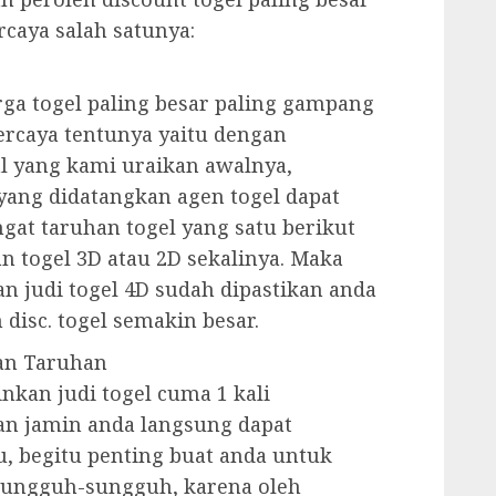
rcaya salah satunya:
ga togel paling besar paling gampang
percaya tentunya yaitu dengan
l yang kami uraikan awalnya,
 yang didatangkan agen togel dapat
ngat taruhan togel yang satu berikut
n togel 3D atau 2D sekalinya. Maka
n judi togel 4D sudah dipastikan anda
isc. togel semakin besar.
an Taruhan
kan judi togel cuma 1 kali
kan jamin anda langsung dapat
u, begitu penting buat anda untuk
sungguh-sungguh, karena oleh