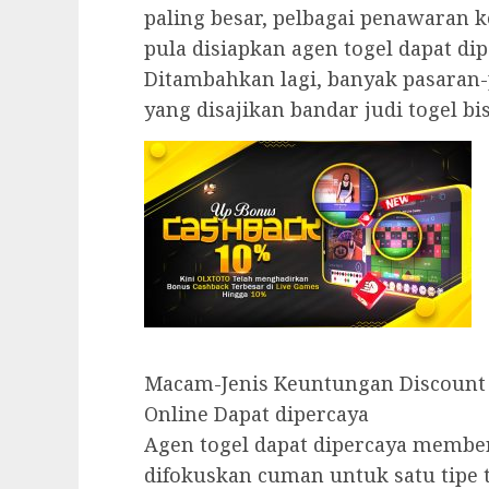
paling besar, pelbagai penawaran k
pula disiapkan agen togel dapat dip
Ditambahkan lagi, banyak pasaran-
yang disajikan bandar judi togel bi
Macam-Jenis Keuntungan Discount 
Online Dapat dipercaya
Agen togel dapat dipercaya member
difokuskan cuman untuk satu tipe 