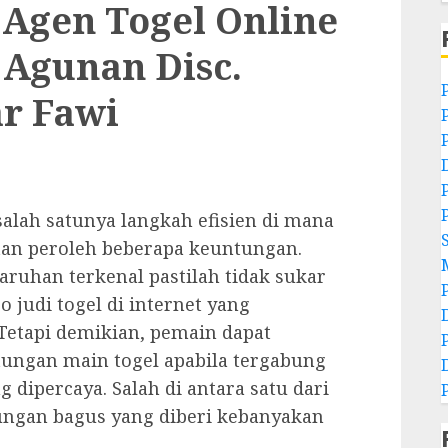
Agen Togel Online
 Agunan Disc.
ar Fawi
salah satunya langkah efisien di mana
tan peroleh beberapa keuntungan.
taruhan terkenal pastilah tidak sukar
o judi togel di internet yang
etapi demikian, pemain dapat
ungan main togel apabila tergabung
g dipercaya. Salah di antara satu dari
ngan bagus yang diberi kebanyakan