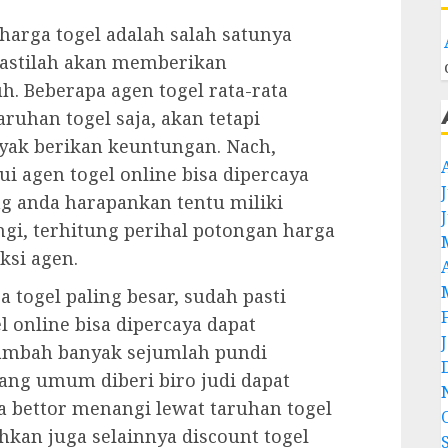
 harga togel adalah salah satunya
pastilah akan memberikan
. Beberapa agen togel rata-rata
uhan togel saja, akan tetapi
nyak berikan keuntungan. Nach,
i agen togel online bisa dipercaya
ng anda harapankan tentu miliki
i, terhitung perihal potongan harga
ksi agen.
togel paling besar, sudah pasti
l online bisa dipercaya dapat
mbah banyak sejumlah pundi
yang umum diberi biro judi dapat
a bettor menangi lewat taruhan togel
hkan juga selainnya discount togel