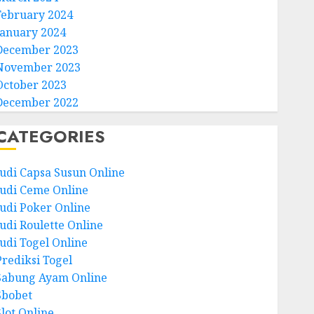
February 2024
January 2024
December 2023
November 2023
October 2023
December 2022
CATEGORIES
Judi Capsa Susun Online
Judi Ceme Online
Judi Poker Online
Judi Roulette Online
Judi Togel Online
Prediksi Togel
Sabung Ayam Online
Sbobet
Slot Online