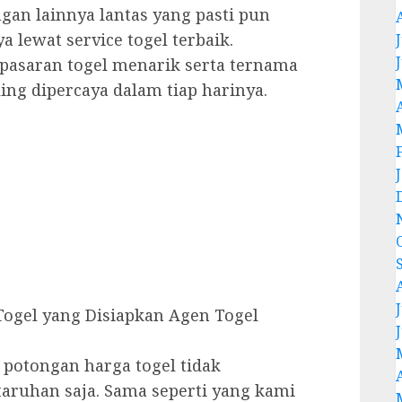
gan lainnya lantas yang pasti pun
a lewat service togel terbaik.
pasaran togel menarik serta ternama
ling dipercaya dalam tiap harinya.
Togel yang Disiapkan Agen Togel
 potongan harga togel tidak
taruhan saja. Sama seperti yang kami