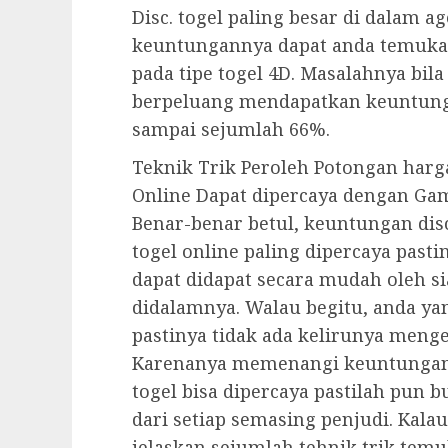
Disc. togel paling besar di dalam a
keuntungannya dapat anda temuk
pada tipe togel 4D. Masalahnya bil
berpeluang mendapatkan keuntunga
sampai sejumlah 66%.
Teknik Trik Peroleh Potongan harg
Online Dapat dipercaya dengan G
Benar-benar betul, keuntungan disc
togel online paling dipercaya pasti
dapat didapat secara mudah oleh si
didalamnya. Walau begitu, anda 
pastinya tidak ada kelirunya menge
Karenanya memenangi keuntungan 
togel bisa dipercaya pastilah pun b
dari setiap semasing penjudi. Kal
jelaskan sejumlah tehnik trik temuk