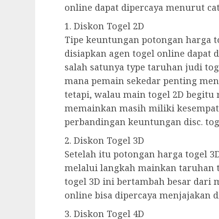
online dapat dipercaya menurut ca
1. Diskon Togel 2D
Tipe keuntungan potongan harga t
disiapkan agen togel online dapat di
salah satunya type taruhan judi t
mana pemain sekedar penting meng
tetapi, walau main togel 2D begitu
memainkan masih miliki kesempatan
perbandingan keuntungan disc. tog
2. Diskon Togel 3D
Setelah itu potongan harga togel 3
melalui langkah mainkan taruhan 
togel 3D ini bertambah besar dari 
online bisa dipercaya menjajakan d
3. Diskon Togel 4D