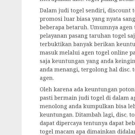
Dalam judi togel sendiri, discount
promosi luar biasa yang nyata sa
beberapa betaruh. Umumnya agen t
pelayanan pasang taruhan togel sa
terbuktikan banyak berikan keuntu
masuk melalui agen togel online pa
saja keuntungan yang anda keingin
anda menangi, tergolong hal disc. t
agen.
Oleh karena ada keuntungan potong
pasti bermain judi togel di dalam a
menolong anda kumpulkan bisa leb
keuntungan. Ditambah lagi, disc. t
dapat dipercaya tentunya dapat be
togel macam apa dimainkan didalam