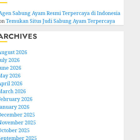
Agen Sabung Ayam Resmi Terpercaya di Indonesia
on
Temukan Situs Judi Sabung Ayam Terpercaya
ARCHIVES
August 2026
July 2026
June 2026
May 2026
April 2026
March 2026
February 2026
January 2026
December 2025
November 2025
October 2025
September 2025