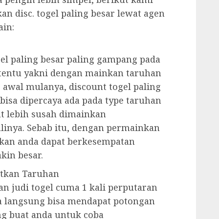
an disc. togel paling besar lewat agen
ain:
gel paling besar paling gampang pada
a tentu yakni dengan mainkan taruhan
 awal mulanya, discount togel paling
bisa dipercaya ada pada type taruhan
ut lebih susah dimainkan
alinya. Sebab itu, dengan permainkan
tikan anda dapat berkesempatan
kin besar.
tkan Taruhan
 judi togel cuma 1 kali perputaran
a langsung bisa mendapat potongan
ing buat anda untuk coba