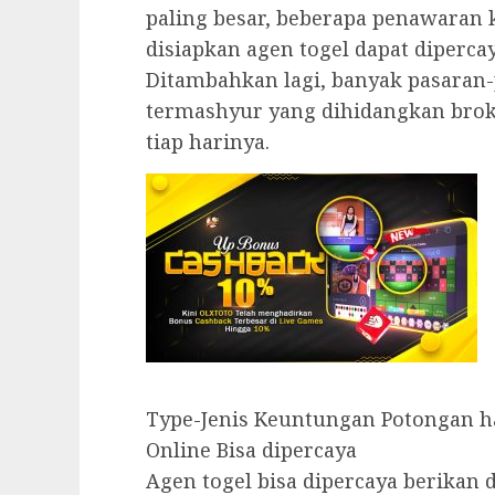
paling besar, beberapa penawaran 
disiapkan agen togel dapat dipercay
Ditambahkan lagi, banyak pasaran-
termashyur yang dihidangkan broke
tiap harinya.
Type-Jenis Keuntungan Potongan h
Online Bisa dipercaya
Agen togel bisa dipercaya berikan 