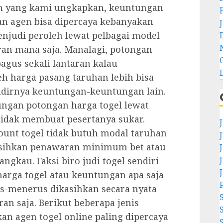
gan yang kami ungkapkan, keuntungan
kan agen bisa dipercaya kebanyakan
enjudi peroleh lewat pelbagai model
ran mana saja. Manalagi, potongan
agus sekali lantaran kalau
h harga pasang taruhan lebih bisa
adirnya keuntungan-keuntungan lain.
ungan potongan harga togel lewat
 Tidak membuat pesertanya sukar.
unt togel tidak butuh modal taruhan
kasihkan penawaran minimum bet atau
angkau. Faksi biro judi togel sendiri
rga togel atau keuntungan apa saja
us-menerus dikasihkan secara nyata
an saja. Berikut beberapa jenis
kan agen togel online paling dipercaya