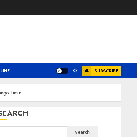
LINE
SUBSCRIBE
ango Timur
SEARCH
Search