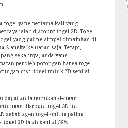
n:
togel yang pertama kali yang
percaya ialah discount togel 2D. Togel
 togel yang paling simpel dimainkan di
2 angka keluaran saja. Tetapi,
pang sekalinya, anda yang
atan peroleh potongan harga togel
ngan disc. togel untuk 2D senilai
ntu dapat anda temukan dengan
ntungan discount togel 3D ini
D sebab agen togel online paling
togel 3D ialah senilai 59%.