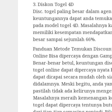
3. Diskon Togel 4D
Disc. togel paling besar dalam agen
keuntungannya dapat anda temuk
pada model togel 4D. Masalahnya k
memiliki kesempatan mendapatkan 
besar sampai sejumlah 66%.
Panduan Metode Temukan Discount 
Online Bisa dipercaya dengan Gam
Benar-benar betul, keuntungan disc
togel online dapat dipercaya nyata
dapat dicapai secara mudah oleh si
didalamnya. Meski begitu, anda y
pastilah tidak ada kelirunya menge
Masalahnya meraih kemenangan keu
togel dapat dipercaya tentunya but
dari tiap-tiap semasing penjudi. Bi