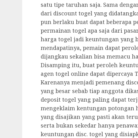
satu tipe taruhan saja. Sama den
dari discount togel yang didatang
pun berlaku buat dapat beberapa p
permainan togel apa saja dari pasa
harga togel jadi keuntungan yang b
mendapatinya, pemain dapat perole
dijangkau sekalian bisa memacu h
Disamping itu, buat peroleh keunt
agen togel online dapat dipercaya
Karenanya menjadi pemenang disco
yang besar sebab tiap anggota di
deposit togel yang paling dapat terj
mengeklaim kentungan potongan ha
yang disajikan yang pasti akan ter
serta bukan sekedar hanya penawar
keuntungan disc. togel yang disiap