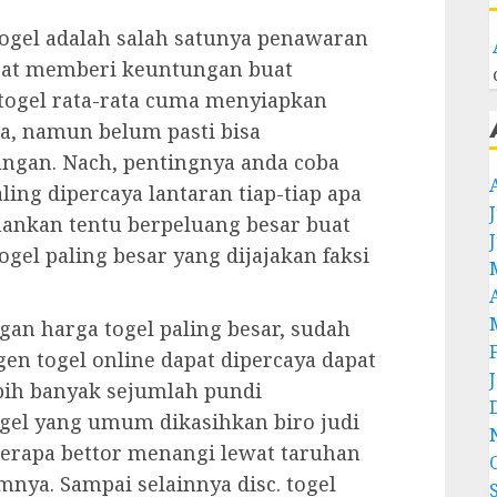
 togel adalah salah satunya penawaran
ngat memberi keuntungan buat
ogel rata-rata cuma menyiapkan
ja, namun belum pasti bisa
ngan. Nach, pentingnya anda coba
ling dipercaya lantaran tiap-tiap apa
ankan tentu berpeluang besar buat
ogel paling besar yang dijajakan faksi
an harga togel paling besar, sudah
gen togel online dapat dipercaya dapat
ih banyak sejumlah pundi
ogel yang umum dikasihkan biro judi
berapa bettor menangi lewat taruhan
nya. Sampai selainnya disc. togel