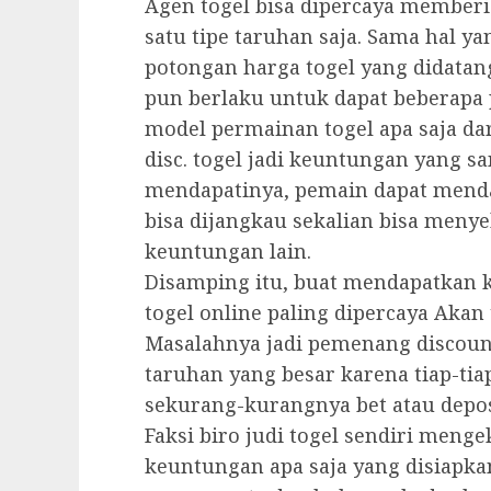
Agen togel bisa dipercaya memberi
satu tipe taruhan saja. Sama hal y
potongan harga togel yang didatang
pun berlaku untuk dapat beberapa
model permainan togel apa saja da
disc. togel jadi keuntungan yang san
mendapatinya, pemain dapat menda
bisa dijangkau sekalian bisa meny
keuntungan lain.
Disamping itu, buat mendapatkan k
togel online paling dipercaya Aka
Masalahnya jadi pemenang discou
taruhan yang besar karena tiap-ti
sekurang-kurangnya bet atau deposi
Faksi biro judi togel sendiri menge
keuntungan apa saja yang disiapka