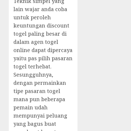
Teknik simpel yang
lain wajar anda coba
untuk peroleh
keuntungan discount
togel paling besar di
dalam agen togel
online dapat dipercaya
yaitu pas pilih pasaran
togel terhebat.
Sesungguhnya,
dengan permainkan
tipe pasaran togel
mana pun beberapa
pemain udah
mempunyai peluang
yang bagus buat