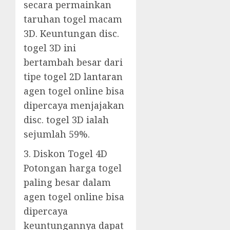
secara permainkan
taruhan togel macam
3D. Keuntungan disc.
togel 3D ini
bertambah besar dari
tipe togel 2D lantaran
agen togel online bisa
dipercaya menjajakan
disc. togel 3D ialah
sejumlah 59%.
3. Diskon Togel 4D
Potongan harga togel
paling besar dalam
agen togel online bisa
dipercaya
keuntungannya dapat