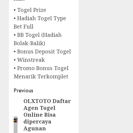
• Togel Prize
• Hadiah Togel Type
Bet Full
• BB Togel (Hadiah
Bolak-Balik)
• Bonus Deposit Togel
• Winstreak
• Promo Bonus Togel
Menarik Terkomplet
Post
Previous
navigation
OLXTOTO Daftar
Previous
Agen Togel
post:
Online Bisa
dipercaya
Agunan