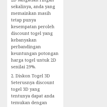
sekalinya, anda yang
memainkan masih
tetap punya
kesempatan peroleh
discount togel yang
kebanyakan
perbandingan
keuntungan potongan
harga togel untuk 2D
senilai 29%.
2. Diskon Togel 3D
Seterusnya discount
togel 3D yang
tentunya dapat anda
temukan dengan