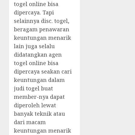
togel online bisa
dipercaya. Tapi
selainnya disc. togel,
beragam penawaran
keuntungan menarik
lain juga selalu
didatangkan agen
togel online bisa
dipercaya seakan cari
keuntungan dalam
judi togel buat
member-nya dapat
diperoleh lewat
banyak teknik atau
dari macam
keuntungan menarik