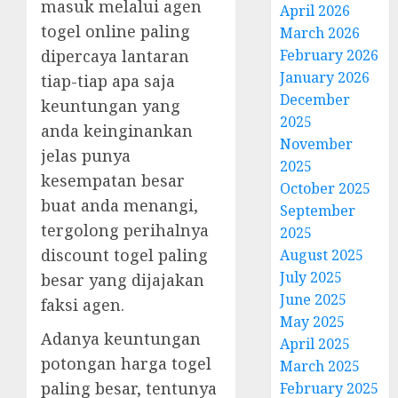
masuk melalui agen
April 2026
togel online paling
March 2026
dipercaya lantaran
February 2026
January 2026
tiap-tiap apa saja
December
keuntungan yang
2025
anda keinginankan
November
jelas punya
2025
kesempatan besar
October 2025
buat anda menangi,
September
tergolong perihalnya
2025
discount togel paling
August 2025
July 2025
besar yang dijajakan
June 2025
faksi agen.
May 2025
Adanya keuntungan
April 2025
potongan harga togel
March 2025
paling besar, tentunya
February 2025