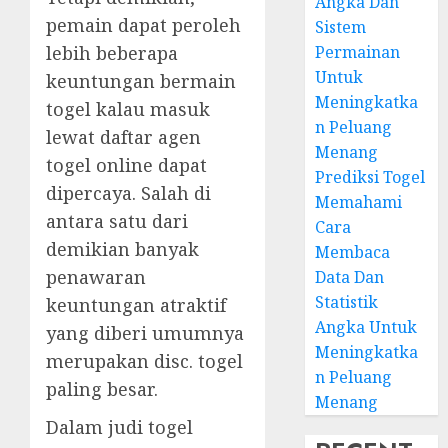
Angka Dan
pemain dapat peroleh
Sistem
lebih beberapa
Permainan
Untuk
keuntungan bermain
Meningkatka
togel kalau masuk
n Peluang
lewat daftar agen
Menang
togel online dapat
Prediksi Togel
dipercaya. Salah di
Memahami
antara satu dari
Cara
demikian banyak
Membaca
penawaran
Data Dan
Statistik
keuntungan atraktif
Angka Untuk
yang diberi umumnya
Meningkatka
merupakan disc. togel
n Peluang
paling besar.
Menang
Dalam judi togel