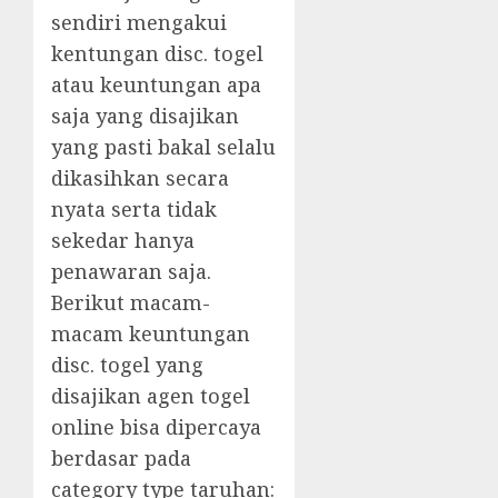
sendiri mengakui
kentungan disc. togel
atau keuntungan apa
saja yang disajikan
yang pasti bakal selalu
dikasihkan secara
nyata serta tidak
sekedar hanya
penawaran saja.
Berikut macam-
macam keuntungan
disc. togel yang
disajikan agen togel
online bisa dipercaya
berdasar pada
category type taruhan: