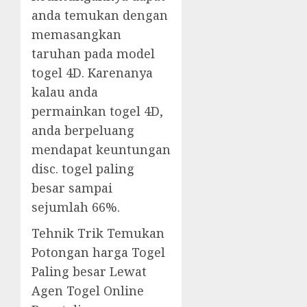
anda temukan dengan
memasangkan
taruhan pada model
togel 4D. Karenanya
kalau anda
permainkan togel 4D,
anda berpeluang
mendapat keuntungan
disc. togel paling
besar sampai
sejumlah 66%.
Tehnik Trik Temukan
Potongan harga Togel
Paling besar Lewat
Agen Togel Online