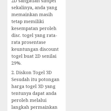
2D sangatlah simpel
sekalinya, anda yang
memainkan masih
tetap memiliki
kesempatan peroleh
disc. togel yang rata-
rata prosentase
keuntungan discount
togel buat 2D senilai
29%.
2. Diskon Togel 3D
Sesudah itu potongan
harga togel 3D yang
tentunya dapat anda
peroleh melalui
langkah permainkan