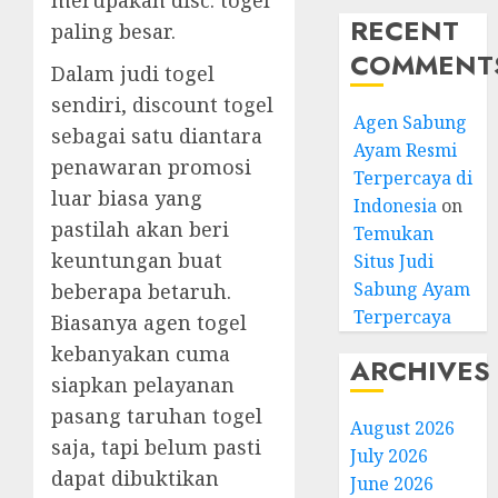
merupakan disc. togel
RECENT
paling besar.
COMMENT
Dalam judi togel
sendiri, discount togel
Agen Sabung
sebagai satu diantara
Ayam Resmi
penawaran promosi
Terpercaya di
luar biasa yang
Indonesia
on
pastilah akan beri
Temukan
keuntungan buat
Situs Judi
Sabung Ayam
beberapa betaruh.
Terpercaya
Biasanya agen togel
kebanyakan cuma
ARCHIVES
siapkan pelayanan
pasang taruhan togel
August 2026
saja, tapi belum pasti
July 2026
dapat dibuktikan
June 2026