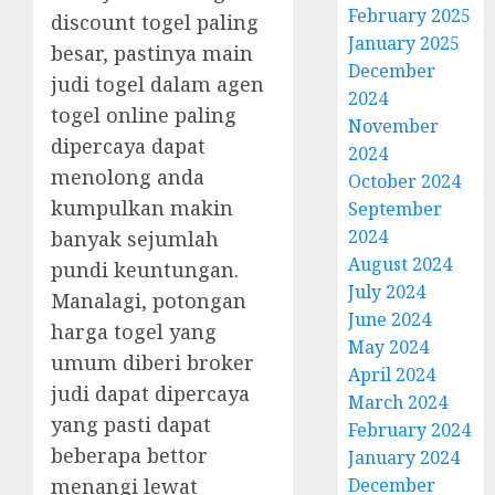
February 2025
discount togel paling
January 2025
besar, pastinya main
December
judi togel dalam agen
2024
togel online paling
November
dipercaya dapat
2024
menolong anda
October 2024
kumpulkan makin
September
2024
banyak sejumlah
August 2024
pundi keuntungan.
July 2024
Manalagi, potongan
June 2024
harga togel yang
May 2024
umum diberi broker
April 2024
judi dapat dipercaya
March 2024
yang pasti dapat
February 2024
beberapa bettor
January 2024
menangi lewat
December