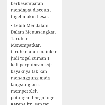
berkesempatan
mendapat discount
togel makin besar.
• Lebih Mendalam
Dalam Memasangkan
Taruhan
Menempatkan
taruhan atau mainkan
judi togel cuman 1
kali perputaran saja
kayaknya tak kan
menanggung anda
langsung bisa
memperoleh
potongan harga togel.
Karena itu, sangat