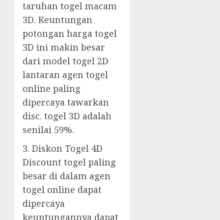
taruhan togel macam
3D. Keuntungan
potongan harga togel
3D ini makin besar
dari model togel 2D
lantaran agen togel
online paling
dipercaya tawarkan
disc. togel 3D adalah
senilai 59%.
3. Diskon Togel 4D
Discount togel paling
besar di dalam agen
togel online dapat
dipercaya
keuntungannya dapat