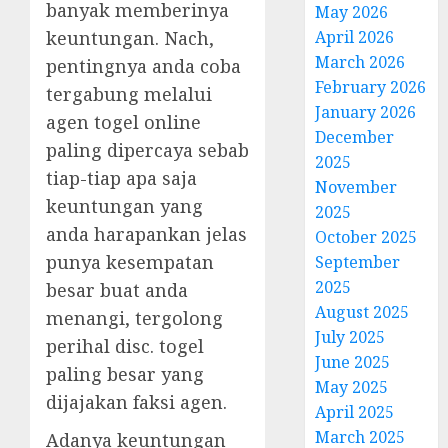
banyak memberinya
May 2026
keuntungan. Nach,
April 2026
March 2026
pentingnya anda coba
February 2026
tergabung melalui
January 2026
agen togel online
December
paling dipercaya sebab
2025
tiap-tiap apa saja
November
keuntungan yang
2025
anda harapankan jelas
October 2025
punya kesempatan
September
2025
besar buat anda
August 2025
menangi, tergolong
July 2025
perihal disc. togel
June 2025
paling besar yang
May 2025
dijajakan faksi agen.
April 2025
March 2025
Adanya keuntungan