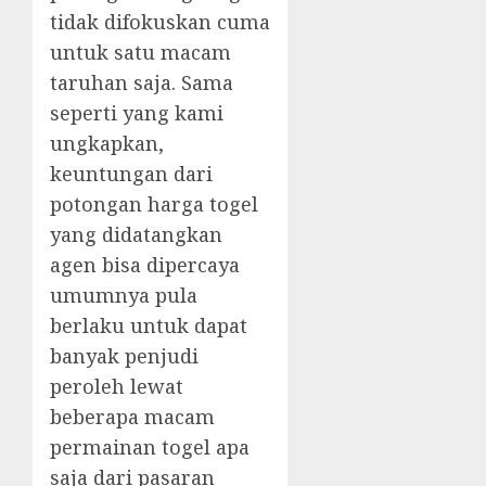
tidak difokuskan cuma
untuk satu macam
taruhan saja. Sama
seperti yang kami
ungkapkan,
keuntungan dari
potongan harga togel
yang didatangkan
agen bisa dipercaya
umumnya pula
berlaku untuk dapat
banyak penjudi
peroleh lewat
beberapa macam
permainan togel apa
saja dari pasaran