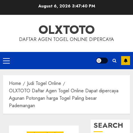
Skip
August 6, 2026
3:47:41 PM
to
content
OLXTOTO
DAFTAR AGEN TOGEL ONLINE DIPERCAYA
Primary
Menu
Home
Judi Togel Online
OLXTOTO Daftar Agen Togel Online Dapat dipercaya
Agunan Potongan harga Togel Paling besar
Pademangan
SEARCH