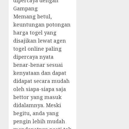
dipercaya dengan
Gampang
Memang betul,
keuntungan potongan
harga togel yang
disajikan lewat agen
togel online paling
dipercaya nyata
benar-benar sesuai
kenyataan dan dapat
didapat secara mudah
oleh siapa-siapa saja
bettor yang masuk
didalamnya. Meski
begitu, anda yang
pengin lebih mudah