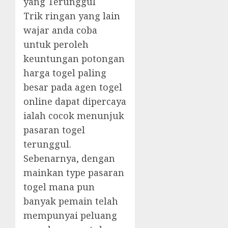
yang Terunggul
Trik ringan yang lain
wajar anda coba
untuk peroleh
keuntungan potongan
harga togel paling
besar pada agen togel
online dapat dipercaya
ialah cocok menunjuk
pasaran togel
terunggul.
Sebenarnya, dengan
mainkan type pasaran
togel mana pun
banyak pemain telah
mempunyai peluang