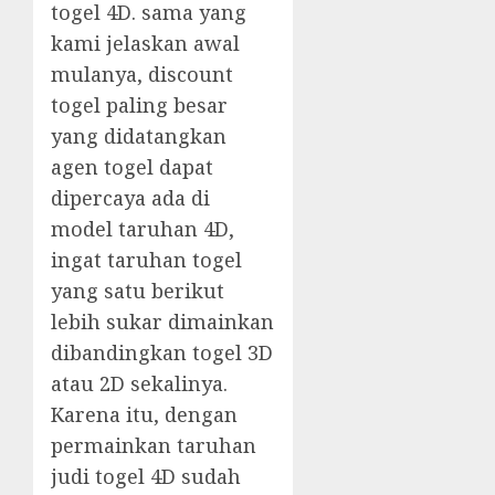
togel 4D. sama yang
kami jelaskan awal
mulanya, discount
togel paling besar
yang didatangkan
agen togel dapat
dipercaya ada di
model taruhan 4D,
ingat taruhan togel
yang satu berikut
lebih sukar dimainkan
dibandingkan togel 3D
atau 2D sekalinya.
Karena itu, dengan
permainkan taruhan
judi togel 4D sudah