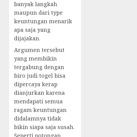
banyak langkah
maupun dari type
keuntungan menarik
apa saja yang
dijajakan.
Argumen tersebut
yang membikin
tergabung dengan
biro judi togel bisa
dipercaya kerap
dianjurkan karena
mendapati semua
ragam keuntungan
didalamnya tidak
bikin siapa saja susah.
Seperti potongan