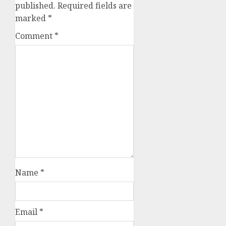
published.
Required fields are
marked
*
Comment
*
Name
*
Email
*