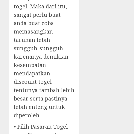
togel. Maka dari itu,
sangat perlu buat
anda buat coba
memasangkan
taruhan lebih
sungguh-sungguh,
karenanya demikian
kesempatan
mendapatkan
discount togel
tentunya tambah lebih
besar serta pastinya
lebih enteng untuk
diperoleh.
• Pilih Pasaran Togel