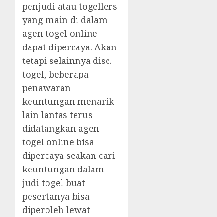
penjudi atau togellers
yang main di dalam
agen togel online
dapat dipercaya. Akan
tetapi selainnya disc.
togel, beberapa
penawaran
keuntungan menarik
lain lantas terus
didatangkan agen
togel online bisa
dipercaya seakan cari
keuntungan dalam
judi togel buat
pesertanya bisa
diperoleh lewat