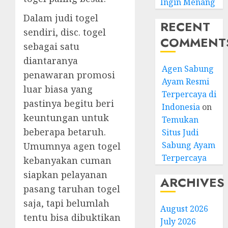
Ingin Menang
Dalam judi togel
RECENT
sendiri, disc. togel
COMMENT
sebagai satu
diantaranya
Agen Sabung
penawaran promosi
Ayam Resmi
luar biasa yang
Terpercaya di
pastinya begitu beri
Indonesia
on
keuntungan untuk
Temukan
beberapa betaruh.
Situs Judi
Sabung Ayam
Umumnya agen togel
Terpercaya
kebanyakan cuman
siapkan pelayanan
ARCHIVES
pasang taruhan togel
saja, tapi belumlah
August 2026
tentu bisa dibuktikan
July 2026