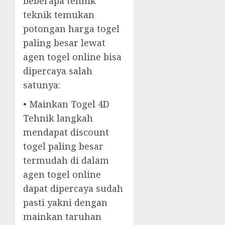
beberapa tehnik
teknik temukan
potongan harga togel
paling besar lewat
agen togel online bisa
dipercaya salah
satunya:
• Mainkan Togel 4D
Tehnik langkah
mendapat discount
togel paling besar
termudah di dalam
agen togel online
dapat dipercaya sudah
pasti yakni dengan
mainkan taruhan