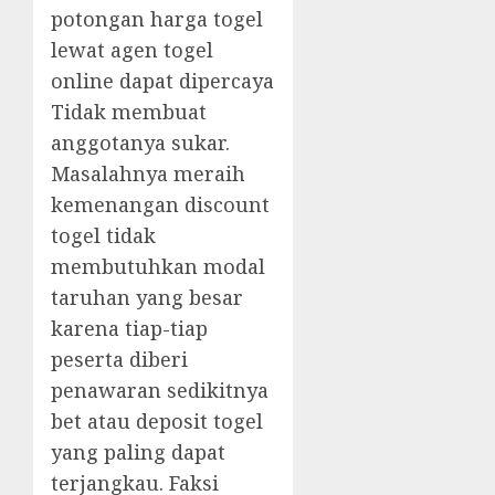
potongan harga togel
lewat agen togel
online dapat dipercaya
Tidak membuat
anggotanya sukar.
Masalahnya meraih
kemenangan discount
togel tidak
membutuhkan modal
taruhan yang besar
karena tiap-tiap
peserta diberi
penawaran sedikitnya
bet atau deposit togel
yang paling dapat
terjangkau. Faksi