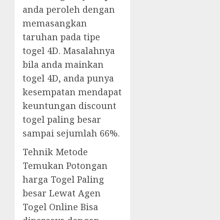
anda peroleh dengan
memasangkan
taruhan pada tipe
togel 4D. Masalahnya
bila anda mainkan
togel 4D, anda punya
kesempatan mendapat
keuntungan discount
togel paling besar
sampai sejumlah 66%.
Tehnik Metode
Temukan Potongan
harga Togel Paling
besar Lewat Agen
Togel Online Bisa