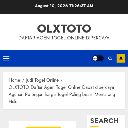
Skip
August 10, 2026
11:26:38 AM
to
content
OLXTOTO
DAFTAR AGEN TOGEL ONLINE DIPERCAYA
Primary
Menu
Home
Judi Togel Online
OLXTOTO Daftar Agen Togel Online Dapat dipercaya
Agunan Potongan harga Togel Paling besar Mentarang
Hulu
SEARCH