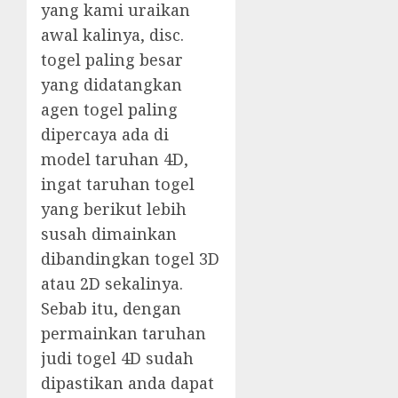
yang kami uraikan
awal kalinya, disc.
togel paling besar
yang didatangkan
agen togel paling
dipercaya ada di
model taruhan 4D,
ingat taruhan togel
yang berikut lebih
susah dimainkan
dibandingkan togel 3D
atau 2D sekalinya.
Sebab itu, dengan
permainkan taruhan
judi togel 4D sudah
dipastikan anda dapat