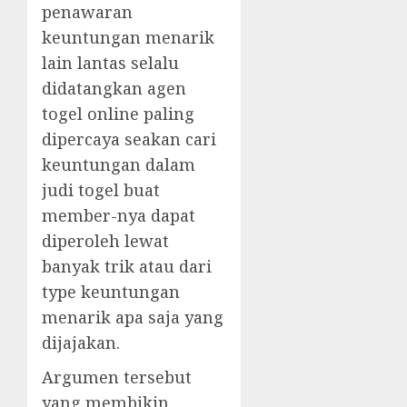
penawaran
keuntungan menarik
lain lantas selalu
didatangkan agen
togel online paling
dipercaya seakan cari
keuntungan dalam
judi togel buat
member-nya dapat
diperoleh lewat
banyak trik atau dari
type keuntungan
menarik apa saja yang
dijajakan.
Argumen tersebut
yang membikin