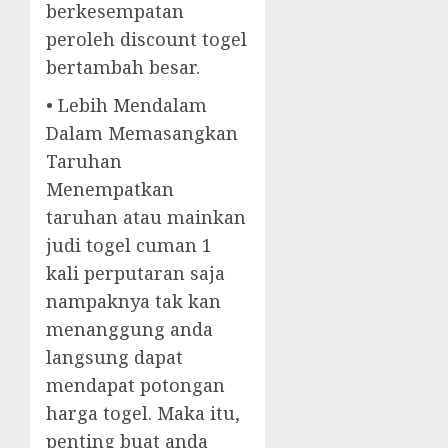
berkesempatan
peroleh discount togel
bertambah besar.
• Lebih Mendalam
Dalam Memasangkan
Taruhan
Menempatkan
taruhan atau mainkan
judi togel cuman 1
kali perputaran saja
nampaknya tak kan
menanggung anda
langsung dapat
mendapat potongan
harga togel. Maka itu,
penting buat anda