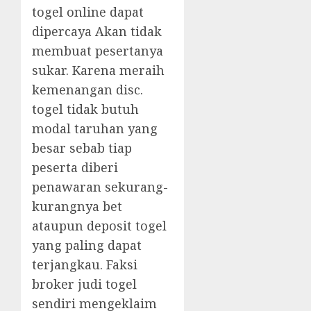
togel online dapat
dipercaya Akan tidak
membuat pesertanya
sukar. Karena meraih
kemenangan disc.
togel tidak butuh
modal taruhan yang
besar sebab tiap
peserta diberi
penawaran sekurang-
kurangnya bet
ataupun deposit togel
yang paling dapat
terjangkau. Faksi
broker judi togel
sendiri mengeklaim