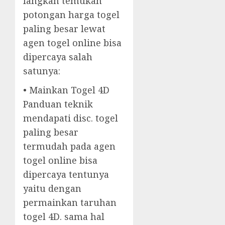
langkah temukan
potongan harga togel
paling besar lewat
agen togel online bisa
dipercaya salah
satunya:
• Mainkan Togel 4D
Panduan teknik
mendapati disc. togel
paling besar
termudah pada agen
togel online bisa
dipercaya tentunya
yaitu dengan
permainkan taruhan
togel 4D. sama hal