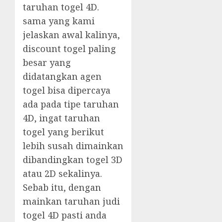
taruhan togel 4D.
sama yang kami
jelaskan awal kalinya,
discount togel paling
besar yang
didatangkan agen
togel bisa dipercaya
ada pada tipe taruhan
4D, ingat taruhan
togel yang berikut
lebih susah dimainkan
dibandingkan togel 3D
atau 2D sekalinya.
Sebab itu, dengan
mainkan taruhan judi
togel 4D pasti anda