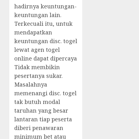
hadirnya keuntungan-
keuntungan lain.
Terkecuali itu, untuk
mendapatkan
keuntungan disc. togel
lewat agen togel
online dapat dipercaya
Tidak membikin
pesertanya sukar.
Masalahnya
memenangi disc. togel
tak butuh modal
taruhan yang besar
lantaran tiap peserta
diberi penawaran
minimum bet atau