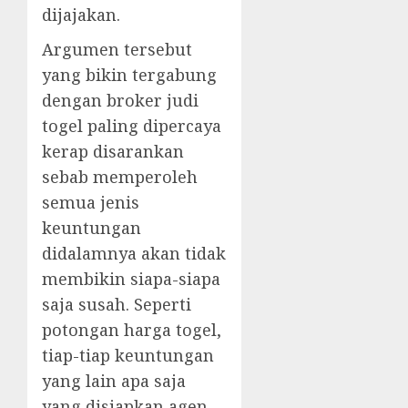
dijajakan.
Argumen tersebut
yang bikin tergabung
dengan broker judi
togel paling dipercaya
kerap disarankan
sebab memperoleh
semua jenis
keuntungan
didalamnya akan tidak
membikin siapa-siapa
saja susah. Seperti
potongan harga togel,
tiap-tiap keuntungan
yang lain apa saja
yang disiapkan agen