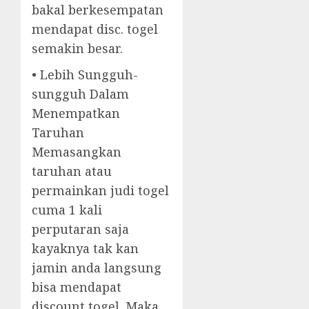
bakal berkesempatan
mendapat disc. togel
semakin besar.
• Lebih Sungguh-
sungguh Dalam
Menempatkan
Taruhan
Memasangkan
taruhan atau
permainkan judi togel
cuma 1 kali
perputaran saja
kayaknya tak kan
jamin anda langsung
bisa mendapat
discount togel. Maka