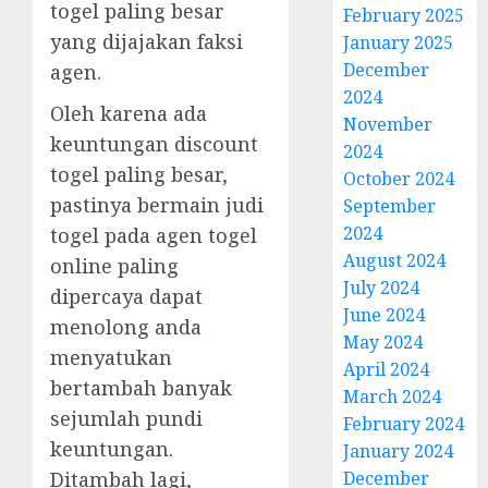
togel paling besar
February 2025
yang dijajakan faksi
January 2025
December
agen.
2024
Oleh karena ada
November
keuntungan discount
2024
togel paling besar,
October 2024
pastinya bermain judi
September
2024
togel pada agen togel
August 2024
online paling
July 2024
dipercaya dapat
June 2024
menolong anda
May 2024
menyatukan
April 2024
bertambah banyak
March 2024
sejumlah pundi
February 2024
keuntungan.
January 2024
Ditambah lagi,
December