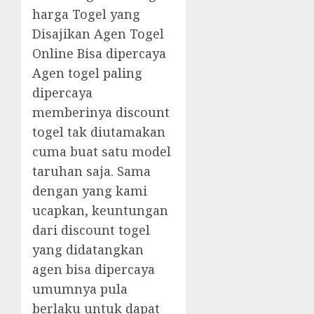
harga Togel yang
Disajikan Agen Togel
Online Bisa dipercaya
Agen togel paling
dipercaya
memberinya discount
togel tak diutamakan
cuma buat satu model
taruhan saja. Sama
dengan yang kami
ucapkan, keuntungan
dari discount togel
yang didatangkan
agen bisa dipercaya
umumnya pula
berlaku untuk dapat