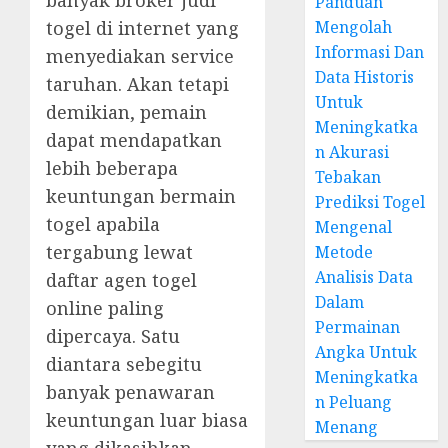
banyak broker judi
Panduan
togel di internet yang
Mengolah
Informasi Dan
menyediakan service
Data Historis
taruhan. Akan tetapi
Untuk
demikian, pemain
Meningkatka
dapat mendapatkan
n Akurasi
lebih beberapa
Tebakan
keuntungan bermain
Prediksi Togel
togel apabila
Mengenal
tergabung lewat
Metode
Analisis Data
daftar agen togel
Dalam
online paling
Permainan
dipercaya. Satu
Angka Untuk
diantara sebegitu
Meningkatka
banyak penawaran
n Peluang
keuntungan luar biasa
Menang