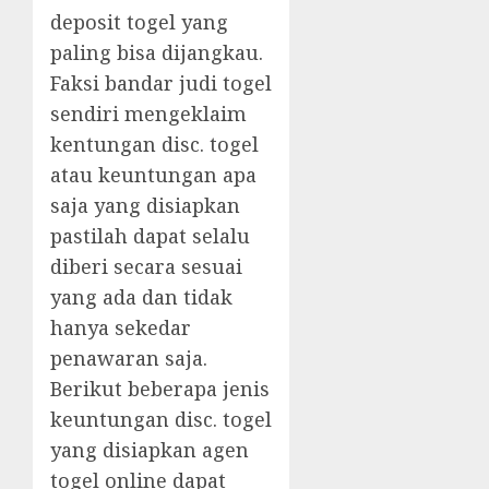
deposit togel yang
paling bisa dijangkau.
Faksi bandar judi togel
sendiri mengeklaim
kentungan disc. togel
atau keuntungan apa
saja yang disiapkan
pastilah dapat selalu
diberi secara sesuai
yang ada dan tidak
hanya sekedar
penawaran saja.
Berikut beberapa jenis
keuntungan disc. togel
yang disiapkan agen
togel online dapat