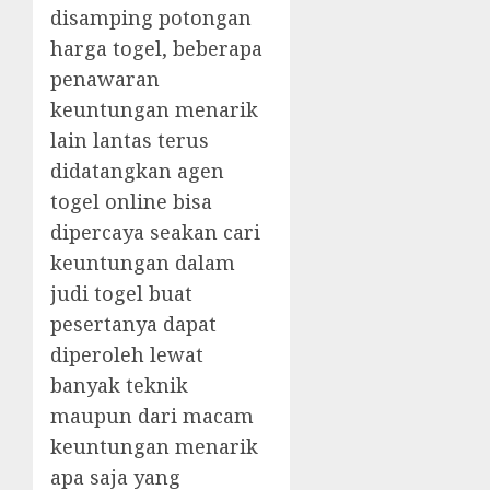
disamping potongan
harga togel, beberapa
penawaran
keuntungan menarik
lain lantas terus
didatangkan agen
togel online bisa
dipercaya seakan cari
keuntungan dalam
judi togel buat
pesertanya dapat
diperoleh lewat
banyak teknik
maupun dari macam
keuntungan menarik
apa saja yang