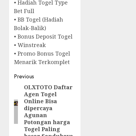
• Hadiah Togel Type
Bet Full
• BB Togel (Hadiah
Bolak-Balik)
• Bonus Deposit Togel
• Winstreak
• Promo Bonus Togel
Menarik Terkomplet
Post
Previous
navigation
OLXTOTO Daftar
Previous
Agen Togel
post:
Online Bisa
dipercaya
Agunan
Potongan harga
Togel Paling
besar Sandubaya