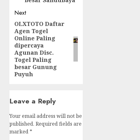
Next
OLXTOTO Daftar
Next
Agen Togel
post:
Online Paling
dipercaya
Agunan Disc.
Togel Paling
besar Gunung
Puyuh
Leave a Reply
Your email address will not be
published.
Required fields are
marked
*