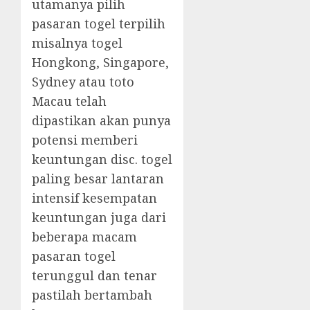
utamanya pilih
pasaran togel terpilih
misalnya togel
Hongkong, Singapore,
Sydney atau toto
Macau telah
dipastikan akan punya
potensi memberi
keuntungan disc. togel
paling besar lantaran
intensif kesempatan
keuntungan juga dari
beberapa macam
pasaran togel
terunggul dan tenar
pastilah bertambah