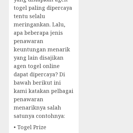
togel paling dipercaya
tentu selalu
meringankan. Lalu,
apa beberapa jenis
penawaran
keuntungan menarik
yang lain disajikan
agen togel online
dapat dipercaya? Di
bawah berikut ini
kami katakan pelbagai
penawaran
menariknya salah
satunya contohnya:
• Togel Prize