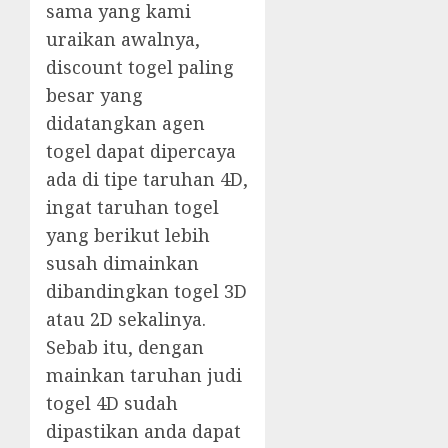
sama yang kami
uraikan awalnya,
discount togel paling
besar yang
didatangkan agen
togel dapat dipercaya
ada di tipe taruhan 4D,
ingat taruhan togel
yang berikut lebih
susah dimainkan
dibandingkan togel 3D
atau 2D sekalinya.
Sebab itu, dengan
mainkan taruhan judi
togel 4D sudah
dipastikan anda dapat