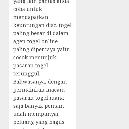
yang lain pantas anda
coba untuk
mendapatkan
keuntungan disc. togel
paling besar di dalam
agen togel online
paling dipercaya yaitu
cocok menunjuk
pasaran togel
terunggul.
Bahwasanya, dengan
permainkan macam
pasaran togel mana
saja banyak pemain
udah mempunyai
peluang yang bagus