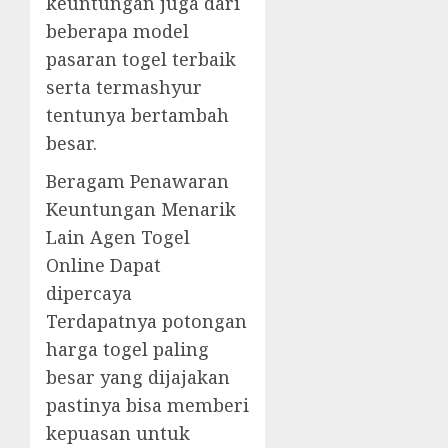
keuntungan juga dari
beberapa model
pasaran togel terbaik
serta termashyur
tentunya bertambah
besar.
Beragam Penawaran
Keuntungan Menarik
Lain Agen Togel
Online Dapat
dipercaya
Terdapatnya potongan
harga togel paling
besar yang dijajakan
pastinya bisa memberi
kepuasan untuk