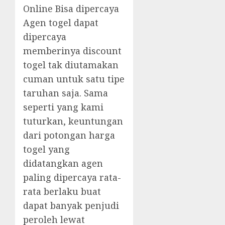
Online Bisa dipercaya
Agen togel dapat
dipercaya
memberinya discount
togel tak diutamakan
cuman untuk satu tipe
taruhan saja. Sama
seperti yang kami
tuturkan, keuntungan
dari potongan harga
togel yang
didatangkan agen
paling dipercaya rata-
rata berlaku buat
dapat banyak penjudi
peroleh lewat