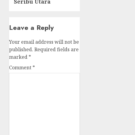
Seribu Utara
Leave a Reply
Your email address will not be
published.
Required fields are
marked
*
Comment
*