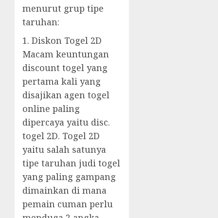
menurut grup tipe
taruhan:
1. Diskon Togel 2D
Macam keuntungan
discount togel yang
pertama kali yang
disajikan agen togel
online paling
dipercaya yaitu disc.
togel 2D. Togel 2D
yaitu salah satunya
tipe taruhan judi togel
yang paling gampang
dimainkan di mana
pemain cuman perlu
menduga 2 angka