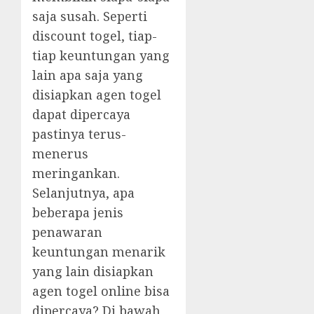
saja susah. Seperti
discount togel, tiap-
tiap keuntungan yang
lain apa saja yang
disiapkan agen togel
dapat dipercaya
pastinya terus-
menerus
meringankan.
Selanjutnya, apa
beberapa jenis
penawaran
keuntungan menarik
yang lain disiapkan
agen togel online bisa
dipercaya? Di bawah