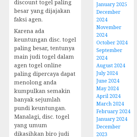
discount togel paling
January 2025
besar yang dijajakan
December
faksi agen.
2024
November
Karena ada
2024
keuntungan disc. togel
October 2024
paling besar, tentunya
September
main judi togel dalam
2024
agen togel online
August 2024
July 2024
paling dipercaya dapat
June 2024
menolong anda
May 2024
kumpulkan semakin
April 2024
banyak sejumlah
March 2024
pundi keuntungan.
February 2024
Manalagi, disc. togel
January 2024
yang umum
December
dikasihkan biro judi
2023