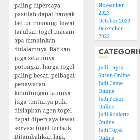
paling dipercaya
November
2023
pastilah dapat banyak
October 2023
bettor menangi lewat
December
taruhan togel macam
2022
apa dimainkan
didalamnya. Bahkan
CATEGORI
juga selainnya
potongan harga togel
Judi Capsa
paling besar, pelbagai
Susun Online
Judi Ceme
penawaran
Online
keuntungan lainnya
Judi Poker
juga tentunya pula
Online
disiapkan agen togel
Judi Roulette
dapat dipercaya lewat
Online
service togel terbaik.
Judi Togel
Ditambahkan lagi,
Online