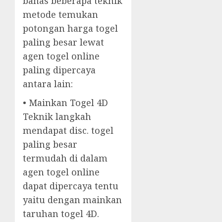
bahas beberapa teknik
metode temukan
potongan harga togel
paling besar lewat
agen togel online
paling dipercaya
antara lain:
• Mainkan Togel 4D
Teknik langkah
mendapat disc. togel
paling besar
termudah di dalam
agen togel online
dapat dipercaya tentu
yaitu dengan mainkan
taruhan togel 4D.