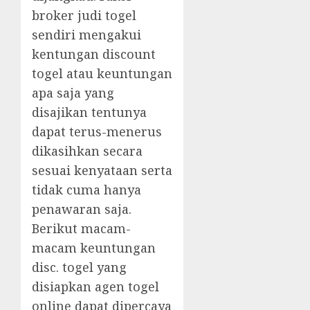
broker judi togel
sendiri mengakui
kentungan discount
togel atau keuntungan
apa saja yang
disajikan tentunya
dapat terus-menerus
dikasihkan secara
sesuai kenyataan serta
tidak cuma hanya
penawaran saja.
Berikut macam-
macam keuntungan
disc. togel yang
disiapkan agen togel
online dapat dipercaya