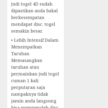
judi togel 4D sudah
dipastikan anda bakal
berkesempatan
mendapat disc. togel
semakin besar.
• Lebih Intensif Dalam
Menempatkan
Taruhan
Memasangkan
taruhan atau
permainkan judi togel
cuman 1 kali
perputaran saja
nampaknya tidak
jamin anda langsung
bisa memperoleh disc.