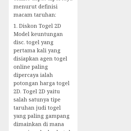
menurut definisi
macam taruhan:
1. Diskon Togel 2D
Model keuntungan
disc. togel yang
pertama kali yang
disiapkan agen togel
online paling
dipercaya ialah
potongan harga togel
2D. Togel 2D yaitu
salah satunya tipe
taruhan judi togel
yang paling gampang
dimainkan di mana