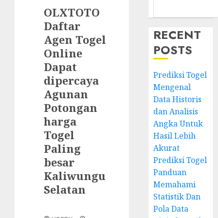
OLXTOTO
Daftar
RECENT
Agen Togel
POSTS
Online
Dapat
Prediksi Togel
dipercaya
Mengenal
Agunan
Data Historis
Potongan
dan Analisis
harga
Angka Untuk
Togel
Hasil Lebih
Paling
Akurat
besar
Prediksi Togel
Panduan
Kaliwungu
Memahami
Selatan
Statistik Dan
Pola Data