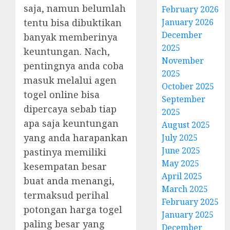
saja, namun belumlah
February 2026
tentu bisa dibuktikan
January 2026
December
banyak memberinya
2025
keuntungan. Nach,
November
pentingnya anda coba
2025
masuk melalui agen
October 2025
togel online bisa
September
dipercaya sebab tiap
2025
apa saja keuntungan
August 2025
yang anda harapankan
July 2025
June 2025
pastinya memiliki
May 2025
kesempatan besar
April 2025
buat anda menangi,
March 2025
termaksud perihal
February 2025
potongan harga togel
January 2025
paling besar yang
December