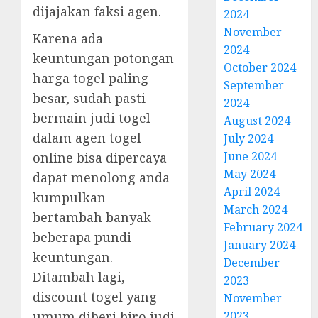
dijajakan faksi agen.
2024
November
Karena ada
2024
keuntungan potongan
October 2024
harga togel paling
September
besar, sudah pasti
2024
bermain judi togel
August 2024
dalam agen togel
July 2024
June 2024
online bisa dipercaya
May 2024
dapat menolong anda
April 2024
kumpulkan
March 2024
bertambah banyak
February 2024
beberapa pundi
January 2024
keuntungan.
December
Ditambah lagi,
2023
discount togel yang
November
umum diberi biro judi
2023