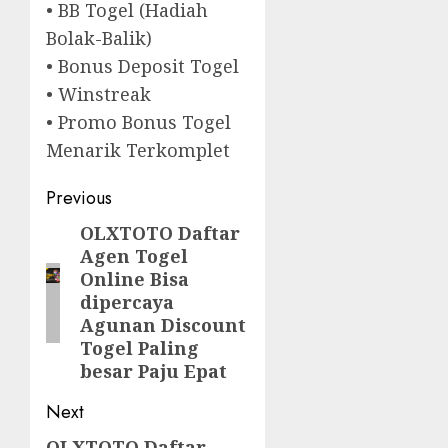
• BB Togel (Hadiah
Bolak-Balik)
• Bonus Deposit Togel
• Winstreak
• Promo Bonus Togel
Menarik Terkomplet
Post
Previous
navigation
OLXTOTO Daftar
Previous
Agen Togel
post:
Online Bisa
dipercaya
Agunan Discount
Togel Paling
besar Paju Epat
Next
OLXTOTO Daftar