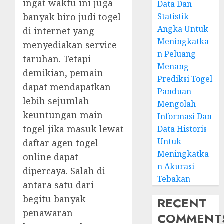
ingat waktu ini juga
Data Dan
banyak biro judi togel
Statistik
Angka Untuk
di internet yang
Meningkatka
menyediakan service
n Peluang
taruhan. Tetapi
Menang
demikian, pemain
Prediksi Togel
dapat mendapatkan
Panduan
lebih sejumlah
Mengolah
keuntungan main
Informasi Dan
togel jika masuk lewat
Data Historis
Untuk
daftar agen togel
Meningkatka
online dapat
n Akurasi
dipercaya. Salah di
Tebakan
antara satu dari
begitu banyak
RECENT
penawaran
COMMENT