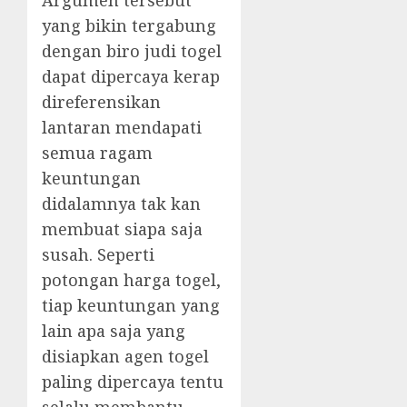
Argumen tersebut
yang bikin tergabung
dengan biro judi togel
dapat dipercaya kerap
direferensikan
lantaran mendapati
semua ragam
keuntungan
didalamnya tak kan
membuat siapa saja
susah. Seperti
potongan harga togel,
tiap keuntungan yang
lain apa saja yang
disiapkan agen togel
paling dipercaya tentu