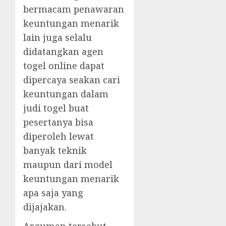
bermacam penawaran
keuntungan menarik
lain juga selalu
didatangkan agen
togel online dapat
dipercaya seakan cari
keuntungan dalam
judi togel buat
pesertanya bisa
diperoleh lewat
banyak teknik
maupun dari model
keuntungan menarik
apa saja yang
dijajakan.