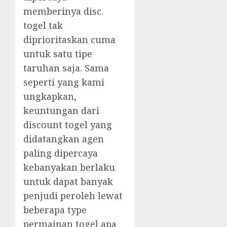
memberinya disc.
togel tak
diprioritaskan cuma
untuk satu tipe
taruhan saja. Sama
seperti yang kami
ungkapkan,
keuntungan dari
discount togel yang
didatangkan agen
paling dipercaya
kebanyakan berlaku
untuk dapat banyak
penjudi peroleh lewat
beberapa type
permainan togel apa