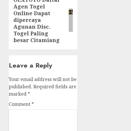
Next
Agen Togel
post:
Online Dapat
dipercaya
Agunan Disc.
Togel Paling
besar Citamiang
Leave a Reply
Your email address will not be
published.
Required fields are
marked
*
Comment
*