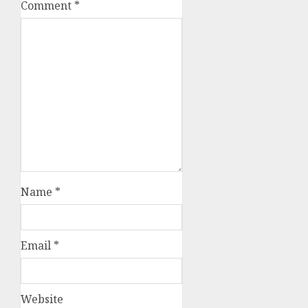
Comment
*
Name
*
Email
*
Website