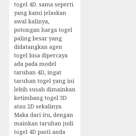
togel 4D. sama seperti
yang kami jelaskan
awal kalinya,
potongan harga togel
paling besar yang
didatangkan agen
togel bisa dipercaya
ada pada model
taruhan 4D, ingat
taruhan togel yang ini
lebih susah dimainkan
ketimbang togel 3D
atau 2D sekalinya.
Maka dari itu, dengan
mainkan taruhan judi
togel 4D pasti anda