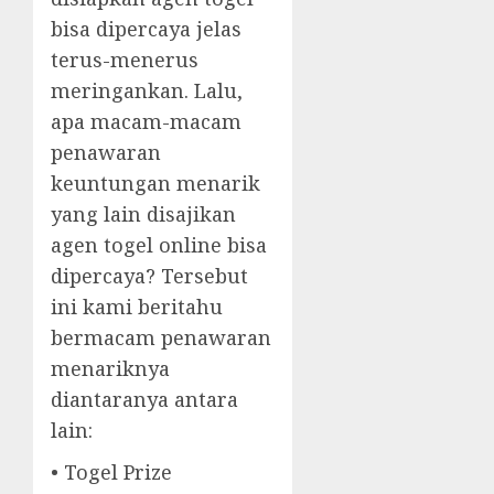
bisa dipercaya jelas
terus-menerus
meringankan. Lalu,
apa macam-macam
penawaran
keuntungan menarik
yang lain disajikan
agen togel online bisa
dipercaya? Tersebut
ini kami beritahu
bermacam penawaran
menariknya
diantaranya antara
lain:
• Togel Prize