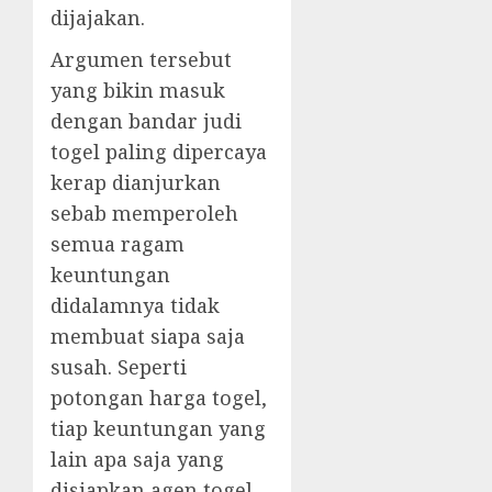
dijajakan.
Argumen tersebut
yang bikin masuk
dengan bandar judi
togel paling dipercaya
kerap dianjurkan
sebab memperoleh
semua ragam
keuntungan
didalamnya tidak
membuat siapa saja
susah. Seperti
potongan harga togel,
tiap keuntungan yang
lain apa saja yang
disiapkan agen togel