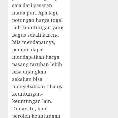
saja dari pasaran
mana pun. Apa lagi,
potongan harga togel
jadi keuntungan yang
bagus sekali karena
bila mendapatnya,
pemain dapat
mendapatkan harga
pasang taruhan lebih
bisa dijangkau
sekalian bisa
menyebabkan tibanya
keuntungan-
keuntungan lain.
Diluar itu, buat
peroleh keuntungan