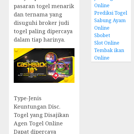
Online
pasaran togel menarik
Prediksi Togel
dan ternama yang
Sabung Ayam
disuguhi broker judi
Online
togel paling dipercaya
Sbobet
dalam tiap harinya.
Slot Online
Tembak ikan
Online
Type-Jenis
Keuntungan Disc.
Togel yang Disajikan
Agen Togel Online
Dapat dipercaya