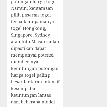
potongan harga togel.
Namun, keutamaan
pilih pasaran togel
terbaik umpamanya
togel Hongkong,
Singapore, Sydney
atau toto Macau sudah
dipastikan dapat
mempunyai potensi
memberinya
keuntungan potongan
harga togel paling
besar lantaran intensif
kesempatan
keuntungan lantas
dari beberapa model