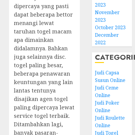
2023
dipercaya yang pasti
November
dapat beberapa bettor
2023
menangi lewat
October 2023
taruhan togel macam
December
apa dimainkan
2022
didalamnya. Bahkan
CATEGORI
juga selainnya disc.
togel paling besar,
Judi Capsa
beberapa penawaran
Susun Online
keuntungan yang lain
Judi Ceme
lantas tentunya
Online
disajikan agen togel
Judi Poker
paling dipercaya lewat
Online
service togel terbaik.
Judi Roulette
Ditambahkan lagi,
Online
banyak pasaran-
Judi Togel