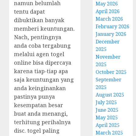
namun belumlah
May 2026
tentu dapat
April 2026
March 2026
dibuktikan banyak
February 2026
memberi keuntungan.
January 2026
Nach, pentingnya
December
anda coba tergabung
2025
melalui agen togel
November
online bisa dipercaya
2025
karena tiap-tiap apa
October 2025
saja keuntungan yang
September
2025
anda keinginankan
August 2025
pastinya punya
July 2025
kesempatan besar
June 2025
buat anda menangi,
May 2025
terhitung perihalnya
April 2025
disc. togel paling
March 2025