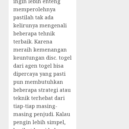
ingin lebih enteng
memperolehnya
pastilah tak ada
kelirunya mengenali
beberapa tehnik
terbaik. Karena
meraih kemenangan
keuntungan disc. togel
dari agen togel bisa
dipercaya yang pasti
pun membutuhkan
beberapa strategi atau
teknik terhebat dari
tiap-tiap masing-
masing penjudi. Kalau
pengin lebih simpel,