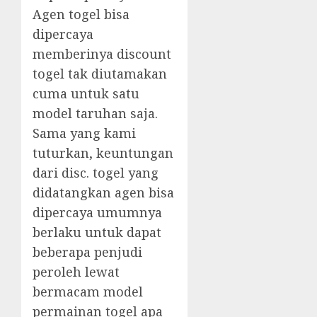
Agen togel bisa
dipercaya
memberinya discount
togel tak diutamakan
cuma untuk satu
model taruhan saja.
Sama yang kami
tuturkan, keuntungan
dari disc. togel yang
didatangkan agen bisa
dipercaya umumnya
berlaku untuk dapat
beberapa penjudi
peroleh lewat
bermacam model
permainan togel apa