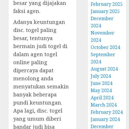
besar yang dijajakan
February 2025
faksi agen.
January 2025
December
Adanya keuntungan
2024
disc. togel paling
November
besar, tentunya
2024
bermain judi togel di
October 2024
dalam agen togel
September
2024
online paling
August 2024
dipercaya dapat
July 2024
menolong anda
June 2024
menyatukan semakin
May 2024
banyak beberapa
April 2024
pundi keuntungan.
March 2024
Apa lagi, disc. togel
February 2024
yang umum diberi
January 2024
bandar judi bisa
December