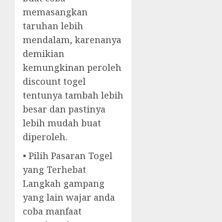
memasangkan
taruhan lebih
mendalam, karenanya
demikian
kemungkinan peroleh
discount togel
tentunya tambah lebih
besar dan pastinya
lebih mudah buat
diperoleh.
• Pilih Pasaran Togel
yang Terhebat
Langkah gampang
yang lain wajar anda
coba manfaat