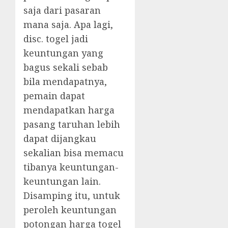
saja dari pasaran
mana saja. Apa lagi,
disc. togel jadi
keuntungan yang
bagus sekali sebab
bila mendapatnya,
pemain dapat
mendapatkan harga
pasang taruhan lebih
dapat dijangkau
sekalian bisa memacu
tibanya keuntungan-
keuntungan lain.
Disamping itu, untuk
peroleh keuntungan
potongan harga togel