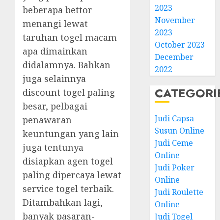
2023
beberapa bettor
November
menangi lewat
2023
taruhan togel macam
October 2023
apa dimainkan
December
didalamnya. Bahkan
2022
juga selainnya
CATEGORI
discount togel paling
besar, pelbagai
Judi Capsa
penawaran
Susun Online
keuntungan yang lain
Judi Ceme
juga tentunya
Online
disiapkan agen togel
Judi Poker
paling dipercaya lewat
Online
service togel terbaik.
Judi Roulette
Ditambahkan lagi,
Online
banyak pasaran-
Judi Togel