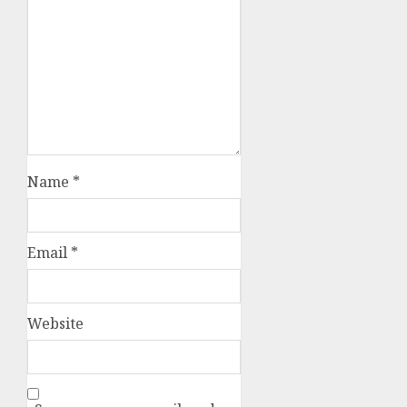
Name
*
Email
*
Website