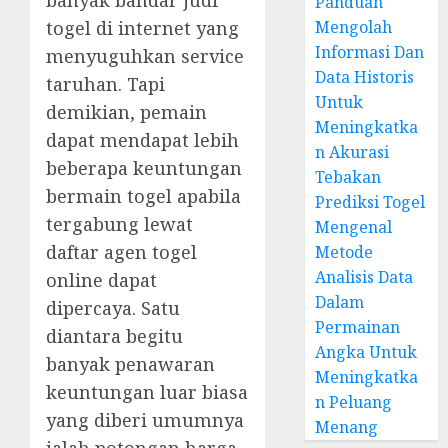
banyak bandar judi
Panduan
togel di internet yang
Mengolah
Informasi Dan
menyuguhkan service
Data Historis
taruhan. Tapi
Untuk
demikian, pemain
Meningkatka
dapat mendapat lebih
n Akurasi
beberapa keuntungan
Tebakan
bermain togel apabila
Prediksi Togel
tergabung lewat
Mengenal
daftar agen togel
Metode
Analisis Data
online dapat
Dalam
dipercaya. Satu
Permainan
diantara begitu
Angka Untuk
banyak penawaran
Meningkatka
keuntungan luar biasa
n Peluang
yang diberi umumnya
Menang