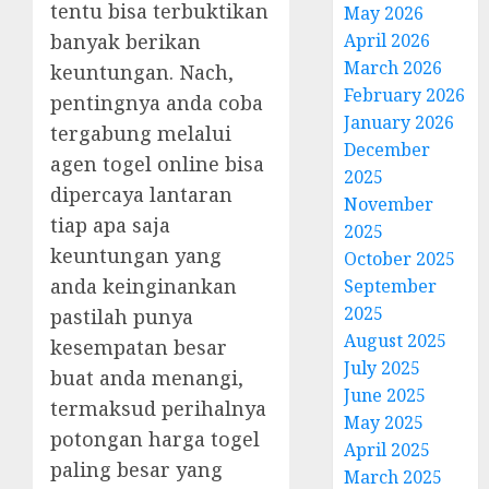
tentu bisa terbuktikan
May 2026
banyak berikan
April 2026
March 2026
keuntungan. Nach,
February 2026
pentingnya anda coba
January 2026
tergabung melalui
December
agen togel online bisa
2025
dipercaya lantaran
November
tiap apa saja
2025
keuntungan yang
October 2025
anda keinginankan
September
2025
pastilah punya
August 2025
kesempatan besar
July 2025
buat anda menangi,
June 2025
termaksud perihalnya
May 2025
potongan harga togel
April 2025
paling besar yang
March 2025