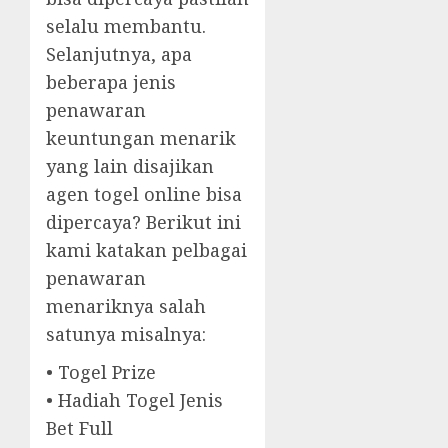
selalu membantu.
Selanjutnya, apa
beberapa jenis
penawaran
keuntungan menarik
yang lain disajikan
agen togel online bisa
dipercaya? Berikut ini
kami katakan pelbagai
penawaran
menariknya salah
satunya misalnya:
• Togel Prize
• Hadiah Togel Jenis
Bet Full