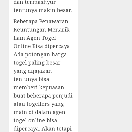
dan termashyur
tentunya makin besar.
Beberapa Penawaran
Keuntungan Menarik
Lain Agen Togel
Online Bisa dipercaya
Ada potongan harga
togel paling besar
yang dijajakan
tentunya bisa
memberi kepuasan
buat beberapa penjudi
atau togellers yang
main di dalam agen
togel online bisa
dipercaya. Akan tetapi