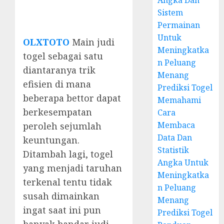
Angka Dan
Sistem
Permainan
Untuk
OLXTOTO
Main judi
Meningkatka
togel sebagai satu
n Peluang
diantaranya trik
Menang
efisien di mana
Prediksi Togel
beberapa bettor dapat
Memahami
berkesempatan
Cara
Membaca
peroleh sejumlah
Data Dan
keuntungan.
Statistik
Ditambah lagi, togel
Angka Untuk
yang menjadi taruhan
Meningkatka
terkenal tentu tidak
n Peluang
susah dimainkan
Menang
ingat saat ini pun
Prediksi Togel