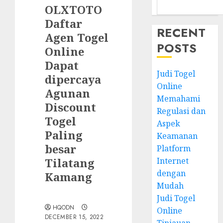
OLXTOTO
Daftar
RECENT
Agen Togel
POSTS
Online
Dapat
Judi Togel
dipercaya
Online
Agunan
Memahami
Discount
Regulasi dan
Togel
Aspek
Paling
Keamanan
besar
Platform
Tilatang
Internet
dengan
Kamang
Mudah
Judi Togel
HQODN
Online
DECEMBER 15, 2022