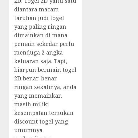
2D. Togel 2D yaitu satu
diantara macam
taruhan judi togel
yang paling ringan
dimainkan di mana
pemain sekedar perlu
menduga 2 angka
keluaran saja. Tapi,
biarpun bermain togel
2D benar-benar
ringan sekalinya, anda
yang memainkan
masih miliki
kesempatan temukan
discount togel yang
umumnya