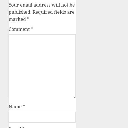
Your email address will not be
published.
Required fields are
marked
*
Comment
*
Name
*