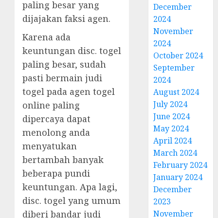
paling besar yang
December
dijajakan faksi agen.
2024
November
Karena ada
2024
keuntungan disc. togel
October 2024
paling besar, sudah
September
pasti bermain judi
2024
togel pada agen togel
August 2024
July 2024
online paling
June 2024
dipercaya dapat
May 2024
menolong anda
April 2024
menyatukan
March 2024
bertambah banyak
February 2024
beberapa pundi
January 2024
keuntungan. Apa lagi,
December
disc. togel yang umum
2023
diberi bandar judi
November