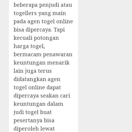
beberapa penjudi atau
togellers yang main
pada agen togel online
bisa dipercaya. Tapi
kecuali potongan
harga togel,
bermacam penawaran
keuntungan menarik
lain juga terus
didatangkan agen
togel online dapat
dipercaya seakan cari
keuntungan dalam
judi togel buat
pesertanya bisa
diperoleh lewat