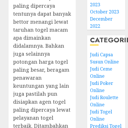
2023
paling dipercaya
October 2023
tentunya dapat banyak
December
bettor menangi lewat
2022
taruhan togel macam
apa dimainkan
CATEGORI
didalamnya. Bahkan
juga selainnya
Judi Capsa
potongan harga togel
Susun Online
Judi Ceme
paling besar, beragam
Online
penawaran
Judi Poker
keuntungan yang lain
Online
juga pastilah pun
Judi Roulette
disiapkan agen togel
Online
paling dipercaya lewat
Judi Togel
pelayanan togel
Online
terbaik. Ditambahkan
Prediksi Togel