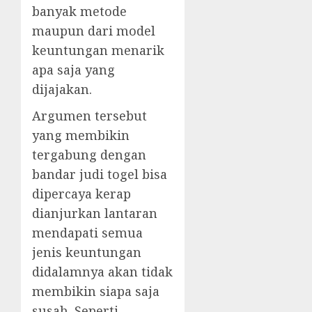
banyak metode
maupun dari model
keuntungan menarik
apa saja yang
dijajakan.
Argumen tersebut
yang membikin
tergabung dengan
bandar judi togel bisa
dipercaya kerap
dianjurkan lantaran
mendapati semua
jenis keuntungan
didalamnya akan tidak
membikin siapa saja
susah. Seperti