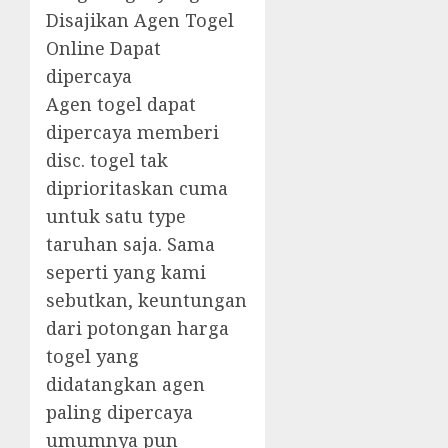
Disajikan Agen Togel
Online Dapat
dipercaya
Agen togel dapat
dipercaya memberi
disc. togel tak
diprioritaskan cuma
untuk satu type
taruhan saja. Sama
seperti yang kami
sebutkan, keuntungan
dari potongan harga
togel yang
didatangkan agen
paling dipercaya
umumnya pun