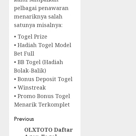
pelbagai penawaran
menariknya salah
satunya misalnya:
• Togel Prize
• Hadiah Togel Model
Bet Full
• BB Togel (Hadiah
Bolak-Balik)
• Bonus Deposit Togel
• Winstreak
• Promo Bonus Togel
Menarik Terkomplet
Post
Previous
navigation
OLXTOTO Daftar
Previous