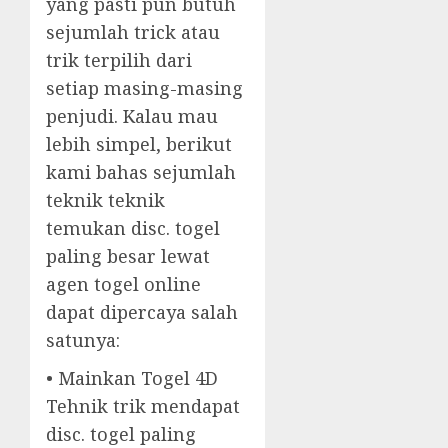
yang pasti pun butuh
sejumlah trick atau
trik terpilih dari
setiap masing-masing
penjudi. Kalau mau
lebih simpel, berikut
kami bahas sejumlah
teknik teknik
temukan disc. togel
paling besar lewat
agen togel online
dapat dipercaya salah
satunya:
• Mainkan Togel 4D
Tehnik trik mendapat
disc. togel paling