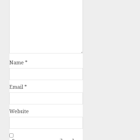
Name
*
Email
*
Website