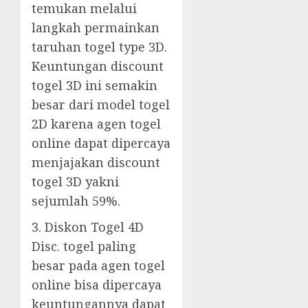
temukan melalui
langkah permainkan
taruhan togel type 3D.
Keuntungan discount
togel 3D ini semakin
besar dari model togel
2D karena agen togel
online dapat dipercaya
menjajakan discount
togel 3D yakni
sejumlah 59%.
3. Diskon Togel 4D
Disc. togel paling
besar pada agen togel
online bisa dipercaya
keuntungannya dapat