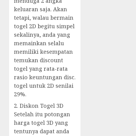
menduga 2 angka
keluaran saja. Akan
tetapi, walau bermain
togel 2D begitu simpel
sekalinya, anda yang
memainkan selalu
memiliki kesempatan
temukan discount
togel yang rata-rata
rasio keuntungan disc.
togel untuk 2D senilai
29%.
2. Diskon Togel 3D
Setelah itu potongan
harga togel 3D yang
tentunya dapat anda