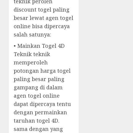
teknik peroleh
discount togel paling
besar lewat agen togel
online bisa dipercaya
salah satunya:
• Mainkan Togel 4D
Teknik teknik
memperoleh
potongan harga togel
paling besar paling
gampang di dalam
agen togel online
dapat dipercaya tentu
dengan permainkan
taruhan togel 4D.
sama dengan yang