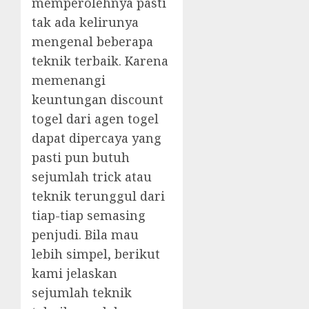
memperolehnya pasti
tak ada kelirunya
mengenal beberapa
teknik terbaik. Karena
memenangi
keuntungan discount
togel dari agen togel
dapat dipercaya yang
pasti pun butuh
sejumlah trick atau
teknik terunggul dari
tiap-tiap semasing
penjudi. Bila mau
lebih simpel, berikut
kami jelaskan
sejumlah teknik