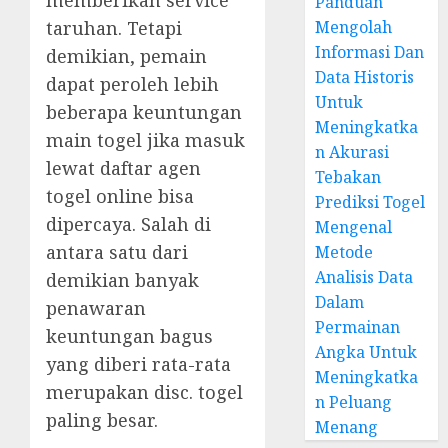
memberikan service
Panduan
taruhan. Tetapi
Mengolah
Informasi Dan
demikian, pemain
Data Historis
dapat peroleh lebih
Untuk
beberapa keuntungan
Meningkatka
main togel jika masuk
n Akurasi
lewat daftar agen
Tebakan
togel online bisa
Prediksi Togel
dipercaya. Salah di
Mengenal
antara satu dari
Metode
Analisis Data
demikian banyak
Dalam
penawaran
Permainan
keuntungan bagus
Angka Untuk
yang diberi rata-rata
Meningkatka
merupakan disc. togel
n Peluang
paling besar.
Menang