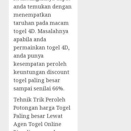
anda temukan dengan
menempatkan
taruhan pada macam
togel 4D. Masalahnya
apabila anda
permainkan togel 4D,
anda punya
kesempatan peroleh
keuntungan discount
togel paling besar
sampai senilai 66%.
Tehnik Trik Peroleh
Potongan harga Togel
Paling besar Lewat
Agen Togel Online