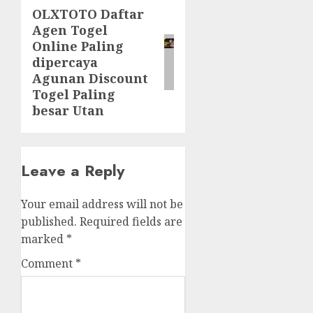
OLXTOTO Daftar
Next
Agen Togel
post:
Online Paling
dipercaya
Agunan Discount
Togel Paling
besar Utan
Leave a Reply
Your email address will not be
published.
Required fields are
marked
*
Comment
*