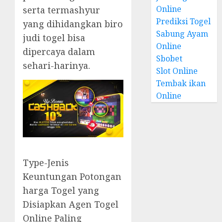
Online
serta termashyur
Prediksi Togel
yang dihidangkan biro
Sabung Ayam
judi togel bisa
Online
dipercaya dalam
Sbobet
sehari-harinya.
Slot Online
Tembak ikan
Online
Type-Jenis
Keuntungan Potongan
harga Togel yang
Disiapkan Agen Togel
Online Paling