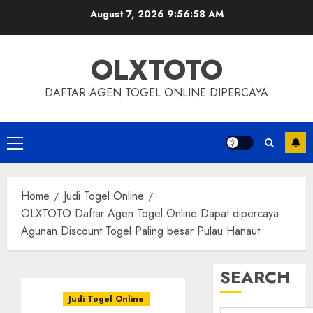
Skip
August 7, 2026
9:56:59 AM
to
content
OLXTOTO
DAFTAR AGEN TOGEL ONLINE DIPERCAYA
Primary
Menu
Home
Judi Togel Online
OLXTOTO Daftar Agen Togel Online Dapat dipercaya
Agunan Discount Togel Paling besar Pulau Hanaut
SEARCH
Judi Togel Online