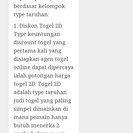
berdasar kelompok
type taruhan:
1. Diskon Togel 2D
Type keuntungan
discount togel yang
pertama kali yang
disiapkan agen togel
online dapat dipercaya
ialah potongan harga
togel 2D. Togel 2D
adalah type taruhan
judi togel yang paling
simpel dimainkan di
mana pemain hanya
butuh menerka 2