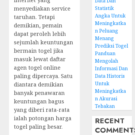
internet yang
Data Dan
menyediakan service
Statistik
Angka Untuk
taruhan. Tetapi
Meningkatka
demikian, pemain
n Peluang
dapat peroleh lebih
Menang
sejumlah keuntungan
Prediksi Togel
bermain togel jika
Panduan
masuk lewat daftar
Mengolah
agen togel online
Informasi Dan
paling dipercaya. Satu
Data Historis
Untuk
diantara demikian
Meningkatka
banyak penawaran
n Akurasi
keuntungan bagus
Tebakan
yang diberi rata-rata
ialah potongan harga
RECENT
togel paling besar.
COMMENT