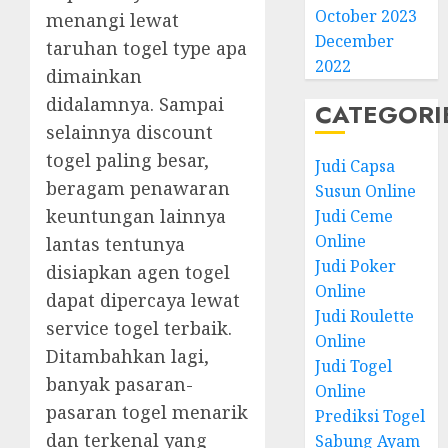
October 2023
menangi lewat
December
taruhan togel type apa
2022
dimainkan
didalamnya. Sampai
CATEGORI
selainnya discount
togel paling besar,
Judi Capsa
beragam penawaran
Susun Online
keuntungan lainnya
Judi Ceme
Online
lantas tentunya
Judi Poker
disiapkan agen togel
Online
dapat dipercaya lewat
Judi Roulette
service togel terbaik.
Online
Ditambahkan lagi,
Judi Togel
banyak pasaran-
Online
pasaran togel menarik
Prediksi Togel
dan terkenal yang
Sabung Ayam