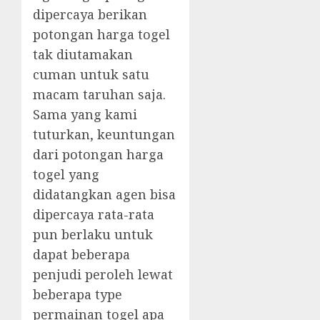
dipercaya berikan
potongan harga togel
tak diutamakan
cuman untuk satu
macam taruhan saja.
Sama yang kami
tuturkan, keuntungan
dari potongan harga
togel yang
didatangkan agen bisa
dipercaya rata-rata
pun berlaku untuk
dapat beberapa
penjudi peroleh lewat
beberapa type
permainan togel apa