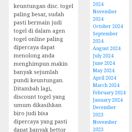
2024
keuntungan disc. togel
November
paling besar, sudah
2024
pasti bermain judi
October 2024
togel di dalam agen
September
togel online paling
2024
dipercaya dapat
August 2024
menolong anda
July 2024
June 2024
menghimpun makin
May 2024
banyak sejumlah
April 2024
pundi keuntungan.
March 2024
Ditambah lagi,
February 2024
discount togel yang
January 2024
umum dikasihkan
December
biro judi bisa
2023
dipercaya yang pasti
November
dapat banyak bettor
2023