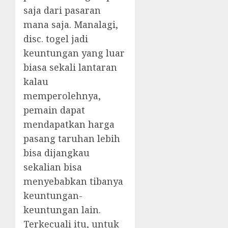
saja dari pasaran
mana saja. Manalagi,
disc. togel jadi
keuntungan yang luar
biasa sekali lantaran
kalau
memperolehnya,
pemain dapat
mendapatkan harga
pasang taruhan lebih
bisa dijangkau
sekalian bisa
menyebabkan tibanya
keuntungan-
keuntungan lain.
Terkecuali itu, untuk