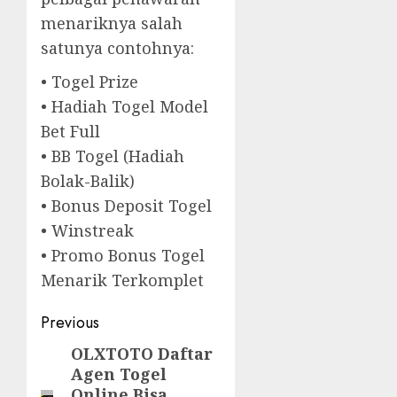
menariknya salah
satunya contohnya:
• Togel Prize
• Hadiah Togel Model
Bet Full
• BB Togel (Hadiah
Bolak-Balik)
• Bonus Deposit Togel
• Winstreak
• Promo Bonus Togel
Menarik Terkomplet
Post
Previous
navigation
OLXTOTO Daftar
Previous
Agen Togel
post:
Online Bisa