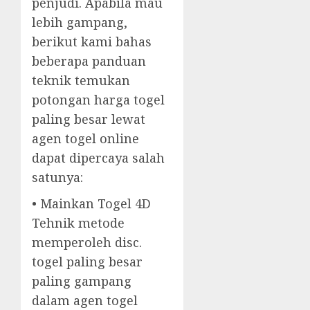
penjudi. Apabila mau
lebih gampang,
berikut kami bahas
beberapa panduan
teknik temukan
potongan harga togel
paling besar lewat
agen togel online
dapat dipercaya salah
satunya:
• Mainkan Togel 4D
Tehnik metode
memperoleh disc.
togel paling besar
paling gampang
dalam agen togel