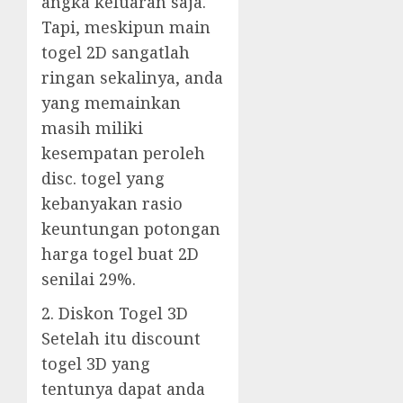
angka keluaran saja.
Tapi, meskipun main
togel 2D sangatlah
ringan sekalinya, anda
yang memainkan
masih miliki
kesempatan peroleh
disc. togel yang
kebanyakan rasio
keuntungan potongan
harga togel buat 2D
senilai 29%.
2. Diskon Togel 3D
Setelah itu discount
togel 3D yang
tentunya dapat anda