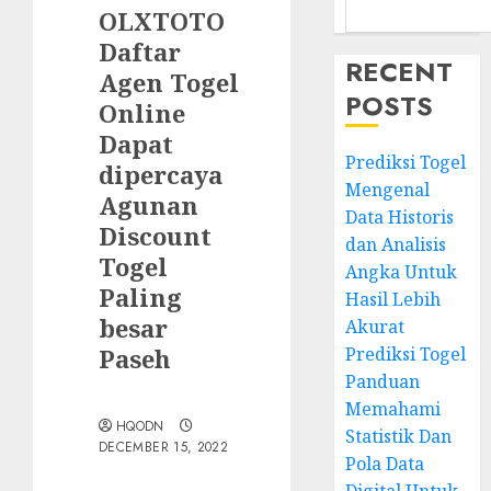
OLXTOTO
Daftar
RECENT
Agen Togel
POSTS
Online
Dapat
Prediksi Togel
dipercaya
Mengenal
Agunan
Data Historis
Discount
dan Analisis
Togel
Angka Untuk
Paling
Hasil Lebih
besar
Akurat
Paseh
Prediksi Togel
Panduan
Memahami
HQODN
Statistik Dan
DECEMBER 15, 2022
Pola Data