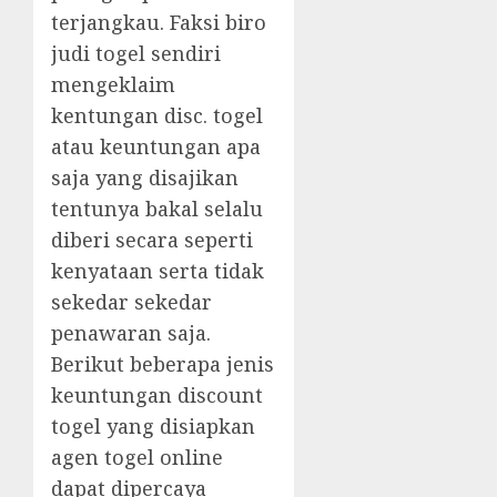
terjangkau. Faksi biro
judi togel sendiri
mengeklaim
kentungan disc. togel
atau keuntungan apa
saja yang disajikan
tentunya bakal selalu
diberi secara seperti
kenyataan serta tidak
sekedar sekedar
penawaran saja.
Berikut beberapa jenis
keuntungan discount
togel yang disiapkan
agen togel online
dapat dipercaya