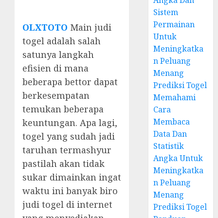
Angka Dan
Sistem
Permainan
OLXTOTO
Main judi
Untuk
togel adalah salah
Meningkatka
satunya langkah
n Peluang
efisien di mana
Menang
beberapa bettor dapat
Prediksi Togel
berkesempatan
Memahami
temukan beberapa
Cara
Membaca
keuntungan. Apa lagi,
Data Dan
togel yang sudah jadi
Statistik
taruhan termashyur
Angka Untuk
pastilah akan tidak
Meningkatka
sukar dimainkan ingat
n Peluang
waktu ini banyak biro
Menang
judi togel di internet
Prediksi Togel