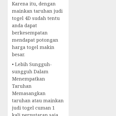
Karena itu, dengan
mainkan taruhan judi
togel 4D sudah tentu
anda dapat
berkesempatan
mendapat potongan
harga togel makin
besar.
• Lebih Sungguh-
sungguh Dalam
Menempatkan
Taruhan
Memasangkan
taruhan atau mainkan
judi togel cuman 1
kali perputaran saja