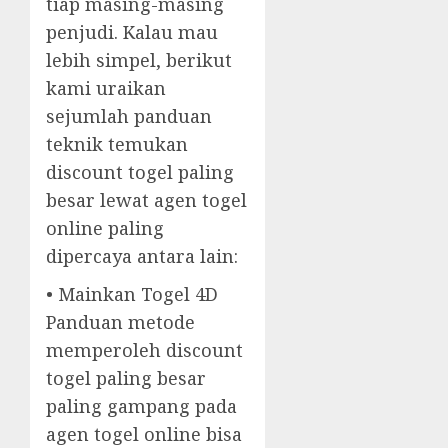
tiap masing-masing
penjudi. Kalau mau
lebih simpel, berikut
kami uraikan
sejumlah panduan
teknik temukan
discount togel paling
besar lewat agen togel
online paling
dipercaya antara lain:
• Mainkan Togel 4D
Panduan metode
memperoleh discount
togel paling besar
paling gampang pada
agen togel online bisa