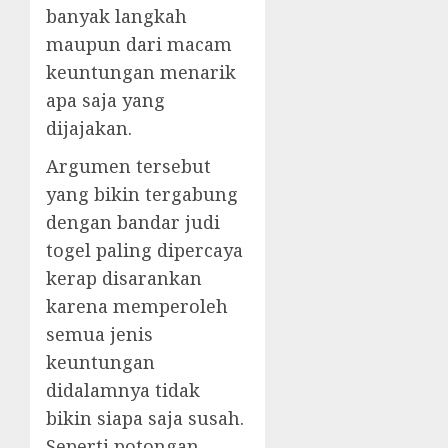
banyak langkah
maupun dari macam
keuntungan menarik
apa saja yang
dijajakan.
Argumen tersebut
yang bikin tergabung
dengan bandar judi
togel paling dipercaya
kerap disarankan
karena memperoleh
semua jenis
keuntungan
didalamnya tidak
bikin siapa saja susah.
Seperti potongan