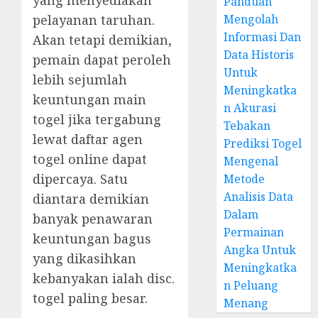
yang menyediakan
Panduan
pelayanan taruhan.
Mengolah
Informasi Dan
Akan tetapi demikian,
Data Historis
pemain dapat peroleh
Untuk
lebih sejumlah
Meningkatka
keuntungan main
n Akurasi
togel jika tergabung
Tebakan
lewat daftar agen
Prediksi Togel
togel online dapat
Mengenal
dipercaya. Satu
Metode
Analisis Data
diantara demikian
Dalam
banyak penawaran
Permainan
keuntungan bagus
Angka Untuk
yang dikasihkan
Meningkatka
kebanyakan ialah disc.
n Peluang
togel paling besar.
Menang