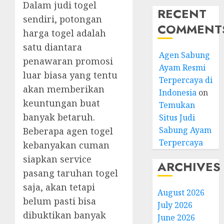
Dalam judi togel
RECENT
sendiri, potongan
COMMENT
harga togel adalah
satu diantara
Agen Sabung
penawaran promosi
Ayam Resmi
luar biasa yang tentu
Terpercaya di
akan memberikan
Indonesia
on
keuntungan buat
Temukan
banyak betaruh.
Situs Judi
Sabung Ayam
Beberapa agen togel
Terpercaya
kebanyakan cuman
siapkan service
ARCHIVES
pasang taruhan togel
saja, akan tetapi
August 2026
belum pasti bisa
July 2026
dibuktikan banyak
June 2026