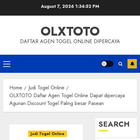
Skip
August 7, 2026
1:34:53 PM
to
content
OLXTOTO
DAFTAR AGEN TOGEL ONLINE DIPERCAYA
Primary
Menu
Home
Judi Togel Online
OLXTOTO Daftar Agen Togel Online Dapat dipercaya
Agunan Discount Togel Paling besar Pasean
SEARCH
Judi Togel Online