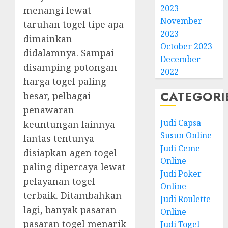
2023
menangi lewat
November
taruhan togel tipe apa
2023
dimainkan
October 2023
didalamnya. Sampai
December
disamping potongan
2022
harga togel paling
CATEGORI
besar, pelbagai
penawaran
Judi Capsa
keuntungan lainnya
Susun Online
lantas tentunya
Judi Ceme
disiapkan agen togel
Online
paling dipercaya lewat
Judi Poker
pelayanan togel
Online
terbaik. Ditambahkan
Judi Roulette
lagi, banyak pasaran-
Online
pasaran togel menarik
Judi Togel