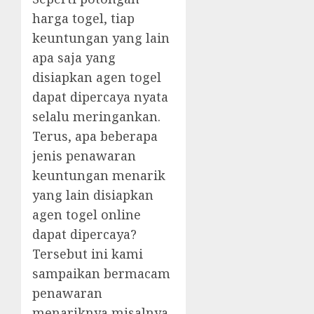
harga togel, tiap
keuntungan yang lain
apa saja yang
disiapkan agen togel
dapat dipercaya nyata
selalu meringankan.
Terus, apa beberapa
jenis penawaran
keuntungan menarik
yang lain disiapkan
agen togel online
dapat dipercaya?
Tersebut ini kami
sampaikan bermacam
penawaran
menariknya misalnya