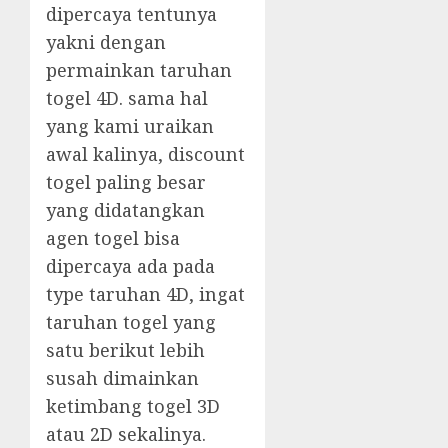
dipercaya tentunya
yakni dengan
permainkan taruhan
togel 4D. sama hal
yang kami uraikan
awal kalinya, discount
togel paling besar
yang didatangkan
agen togel bisa
dipercaya ada pada
type taruhan 4D, ingat
taruhan togel yang
satu berikut lebih
susah dimainkan
ketimbang togel 3D
atau 2D sekalinya.