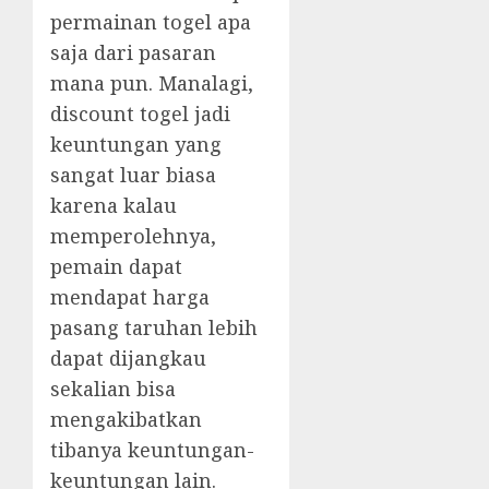
permainan togel apa
saja dari pasaran
mana pun. Manalagi,
discount togel jadi
keuntungan yang
sangat luar biasa
karena kalau
memperolehnya,
pemain dapat
mendapat harga
pasang taruhan lebih
dapat dijangkau
sekalian bisa
mengakibatkan
tibanya keuntungan-
keuntungan lain.