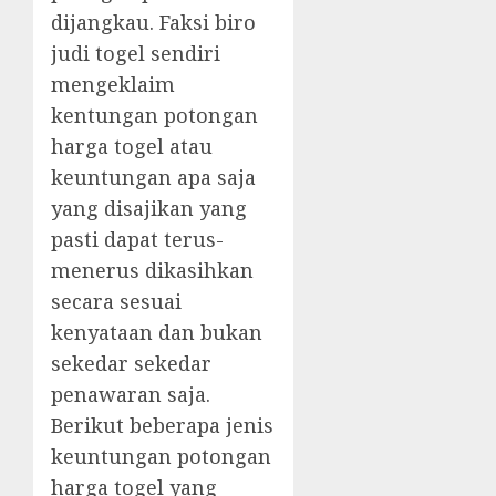
dijangkau. Faksi biro
judi togel sendiri
mengeklaim
kentungan potongan
harga togel atau
keuntungan apa saja
yang disajikan yang
pasti dapat terus-
menerus dikasihkan
secara sesuai
kenyataan dan bukan
sekedar sekedar
penawaran saja.
Berikut beberapa jenis
keuntungan potongan
harga togel yang