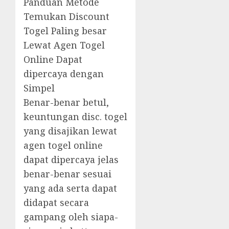
Panduan Metode
Temukan Discount
Togel Paling besar
Lewat Agen Togel
Online Dapat
dipercaya dengan
Simpel
Benar-benar betul,
keuntungan disc. togel
yang disajikan lewat
agen togel online
dapat dipercaya jelas
benar-benar sesuai
yang ada serta dapat
didapat secara
gampang oleh siapa-