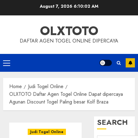
Skip
August 7, 2026
6:10:03 AM
to
content
OLXTOTO
DAFTAR AGEN TOGEL ONLINE DIPERCAYA
Primary
Menu
Home
Judi Togel Online
OLXTOTO Daftar Agen Togel Online Dapat dipercaya
Agunan Discount Togel Paling besar Kolf Braza
SEARCH
Judi Togel Online