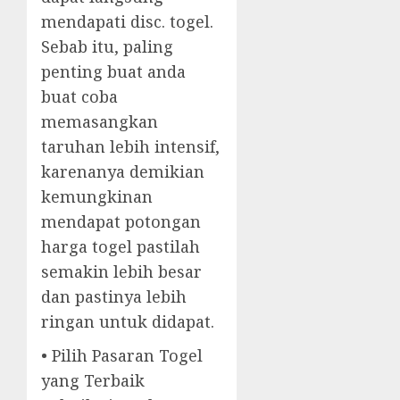
mendapati disc. togel.
Sebab itu, paling
penting buat anda
buat coba
memasangkan
taruhan lebih intensif,
karenanya demikian
kemungkinan
mendapat potongan
harga togel pastilah
semakin lebih besar
dan pastinya lebih
ringan untuk didapat.
• Pilih Pasaran Togel
yang Terbaik