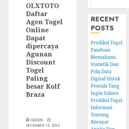
OLXTOTO
Daftar
RECENT
Agen Togel
POSTS
Online
Dapat
Prediksi Togel
dipercaya
Panduan
Agunan
Memahami
Discount
Statistik Dan
Togel
Pola Data
Paling
Digital Untuk
besar Kolf
Pemula Yang
Braza
Ingin Sukses
Prediksi Togel
Informasi
Tentang
HQODN
Riwayat
DECEMBER 15, 2022