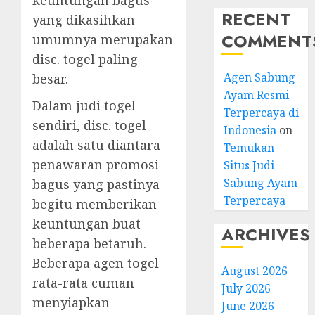
keuntungan bagus
RECENT
yang dikasihkan
COMMENT
umumnya merupakan
disc. togel paling
Agen Sabung
besar.
Ayam Resmi
Dalam judi togel
Terpercaya di
sendiri, disc. togel
Indonesia
on
adalah satu diantara
Temukan
penawaran promosi
Situs Judi
Sabung Ayam
bagus yang pastinya
Terpercaya
begitu memberikan
keuntungan buat
ARCHIVES
beberapa betaruh.
Beberapa agen togel
August 2026
rata-rata cuman
July 2026
menyiapkan
June 2026