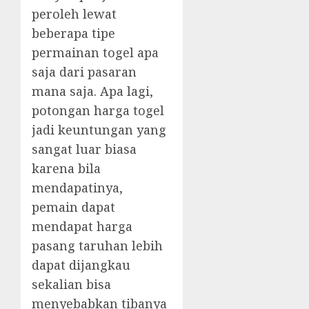
peroleh lewat
beberapa tipe
permainan togel apa
saja dari pasaran
mana saja. Apa lagi,
potongan harga togel
jadi keuntungan yang
sangat luar biasa
karena bila
mendapatinya,
pemain dapat
mendapat harga
pasang taruhan lebih
dapat dijangkau
sekalian bisa
menyebabkan tibanya