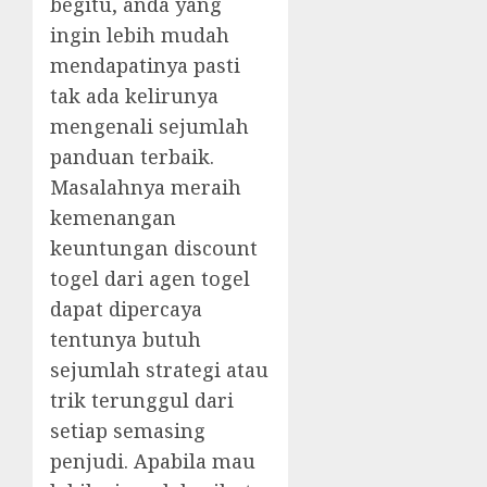
begitu, anda yang
ingin lebih mudah
mendapatinya pasti
tak ada kelirunya
mengenali sejumlah
panduan terbaik.
Masalahnya meraih
kemenangan
keuntungan discount
togel dari agen togel
dapat dipercaya
tentunya butuh
sejumlah strategi atau
trik terunggul dari
setiap semasing
penjudi. Apabila mau