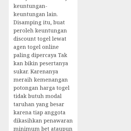
keuntungan-
keuntungan lain.
Disamping itu, buat
peroleh keuntungan
discount togel lewat
agen togel online
paling dipercaya Tak
kan bikin pesertanya
sukar. Karenanya
meraih kemenangan
potongan harga togel
tidak butuh modal
taruhan yang besar
karena tiap anggota
dikasihkan penawaran
minimum bet ataupun