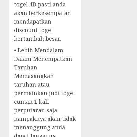
togel 4D pasti anda
akan berkesempatan
mendapatkan
discount togel
bertambah besar.
• Lebih Mendalam
Dalam Menempatkan
Taruhan
Memasangkan
taruhan atau
permainkan judi togel
cuman 1 kali
perputaran saja
nampaknya akan tidak
menanggung anda
dapat langsung