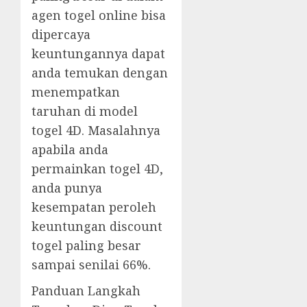
agen togel online bisa
dipercaya
keuntungannya dapat
anda temukan dengan
menempatkan
taruhan di model
togel 4D. Masalahnya
apabila anda
permainkan togel 4D,
anda punya
kesempatan peroleh
keuntungan discount
togel paling besar
sampai senilai 66%.
Panduan Langkah