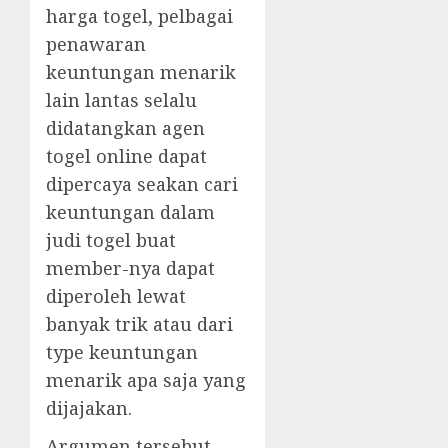
harga togel, pelbagai
penawaran
keuntungan menarik
lain lantas selalu
didatangkan agen
togel online dapat
dipercaya seakan cari
keuntungan dalam
judi togel buat
member-nya dapat
diperoleh lewat
banyak trik atau dari
type keuntungan
menarik apa saja yang
dijajakan.
Argumen tersebut