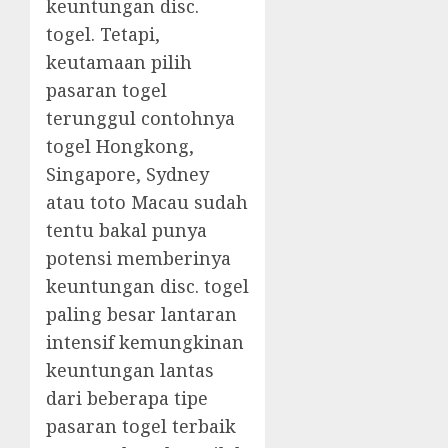
keuntungan disc.
togel. Tetapi,
keutamaan pilih
pasaran togel
terunggul contohnya
togel Hongkong,
Singapore, Sydney
atau toto Macau sudah
tentu bakal punya
potensi memberinya
keuntungan disc. togel
paling besar lantaran
intensif kemungkinan
keuntungan lantas
dari beberapa tipe
pasaran togel terbaik