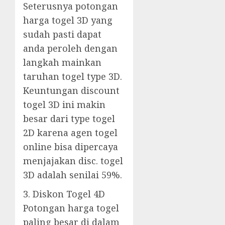
Seterusnya potongan
harga togel 3D yang
sudah pasti dapat
anda peroleh dengan
langkah mainkan
taruhan togel type 3D.
Keuntungan discount
togel 3D ini makin
besar dari type togel
2D karena agen togel
online bisa dipercaya
menjajakan disc. togel
3D adalah senilai 59%.
3. Diskon Togel 4D
Potongan harga togel
paling besar di dalam