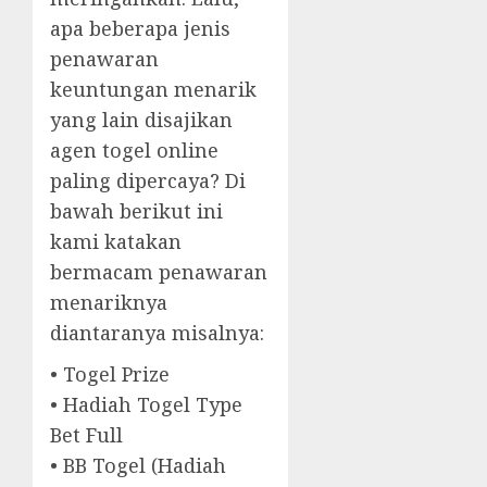
apa beberapa jenis
penawaran
keuntungan menarik
yang lain disajikan
agen togel online
paling dipercaya? Di
bawah berikut ini
kami katakan
bermacam penawaran
menariknya
diantaranya misalnya:
• Togel Prize
• Hadiah Togel Type
Bet Full
• BB Togel (Hadiah