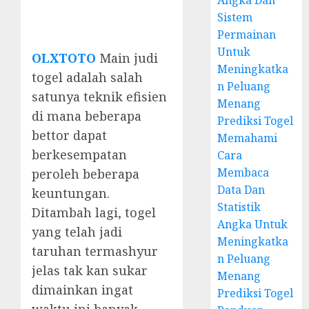
Angka Dan
Sistem
Permainan
Untuk
OLXTOTO
Main judi
Meningkatka
togel adalah salah
n Peluang
satunya teknik efisien
Menang
di mana beberapa
Prediksi Togel
bettor dapat
Memahami
berkesempatan
Cara
Membaca
peroleh beberapa
Data Dan
keuntungan.
Statistik
Ditambah lagi, togel
Angka Untuk
yang telah jadi
Meningkatka
taruhan termashyur
n Peluang
jelas tak kan sukar
Menang
dimainkan ingat
Prediksi Togel