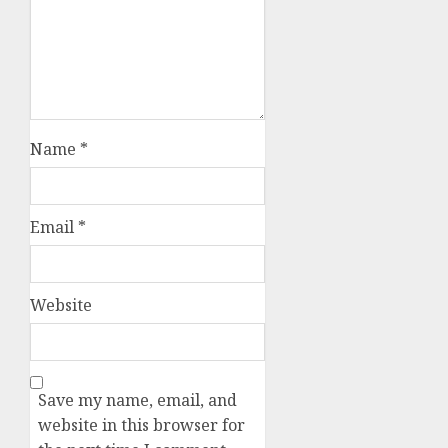
Name
*
Email
*
Website
Save my name, email, and
website in this browser for