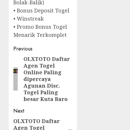
Bolak-Balik)
• Bonus Deposit Togel
• Winstreak
• Promo Bonus Togel
Menarik Terkomplet
Post
Previous
navigation
OLXTOTO Daftar
Previous
Agen Togel
post:
Online Paling
dipercaya
Agunan Disc.
Togel Paling
besar Kuta Baro
Next
OLXTOTO Daftar
Next
Agen Togel
post: