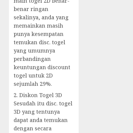
main togel 2D benar-
benar ringan
sekalinya, anda yang
memainkan masih
punya kesempatan
temukan disc. togel
yang umumnya
perbandingan
keuntungan discount
togel untuk 2D
sejumlah 29%.
2. Diskon Togel 3D
Sesudah itu disc. togel
3D yang tentunya
dapat anda temukan
dengan secara