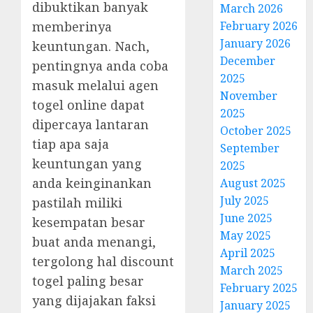
dibuktikan banyak
March 2026
memberinya
February 2026
January 2026
keuntungan. Nach,
December
pentingnya anda coba
2025
masuk melalui agen
November
togel online dapat
2025
dipercaya lantaran
October 2025
tiap apa saja
September
keuntungan yang
2025
anda keinginankan
August 2025
July 2025
pastilah miliki
June 2025
kesempatan besar
May 2025
buat anda menangi,
April 2025
tergolong hal discount
March 2025
togel paling besar
February 2025
yang dijajakan faksi
January 2025