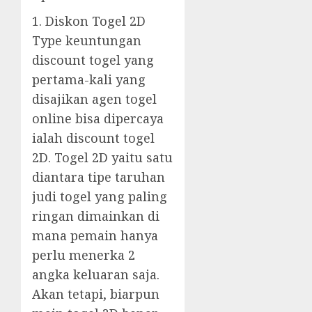
1. Diskon Togel 2D
Type keuntungan
discount togel yang
pertama-kali yang
disajikan agen togel
online bisa dipercaya
ialah discount togel
2D. Togel 2D yaitu satu
diantara tipe taruhan
judi togel yang paling
ringan dimainkan di
mana pemain hanya
perlu menerka 2
angka keluaran saja.
Akan tetapi, biarpun