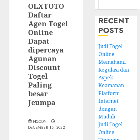
OLXTOTO
Daftar
RECENT
Agen Togel
POSTS
Online
Dapat
Judi Togel
dipercaya
Online
Agunan
Memahami
Discount
Regulasi dan
Togel
Aspek
Paling
Keamanan
besar
Platform
Jeumpa
Internet
dengan
Mudah
HQODN
Judi Togel
DECEMBER 15, 2022
Online