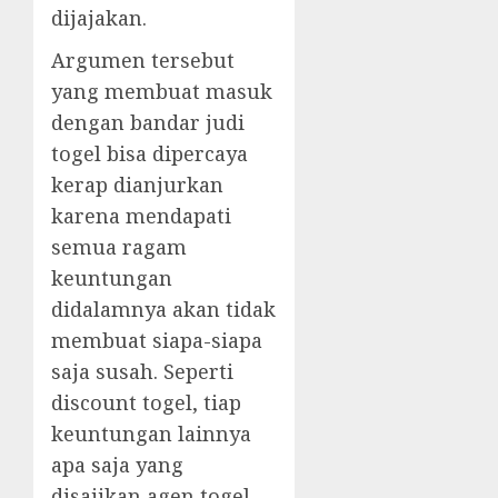
dijajakan.
Argumen tersebut
yang membuat masuk
dengan bandar judi
togel bisa dipercaya
kerap dianjurkan
karena mendapati
semua ragam
keuntungan
didalamnya akan tidak
membuat siapa-siapa
saja susah. Seperti
discount togel, tiap
keuntungan lainnya
apa saja yang
disajikan agen togel