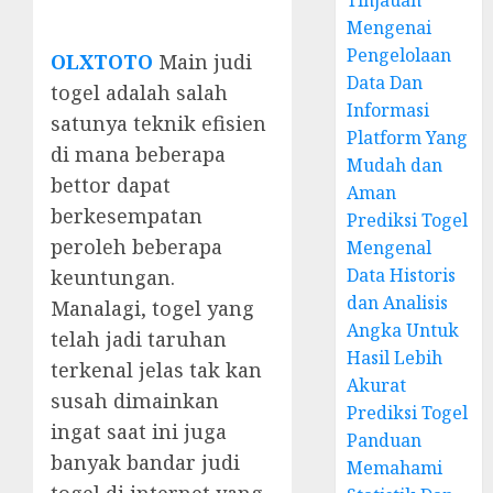
Tinjauan
Mengenai
Pengelolaan
OLXTOTO
Main judi
Data Dan
togel adalah salah
Informasi
satunya teknik efisien
Platform Yang
di mana beberapa
Mudah dan
bettor dapat
Aman
berkesempatan
Prediksi Togel
peroleh beberapa
Mengenal
Data Historis
keuntungan.
dan Analisis
Manalagi, togel yang
Angka Untuk
telah jadi taruhan
Hasil Lebih
terkenal jelas tak kan
Akurat
susah dimainkan
Prediksi Togel
ingat saat ini juga
Panduan
banyak bandar judi
Memahami