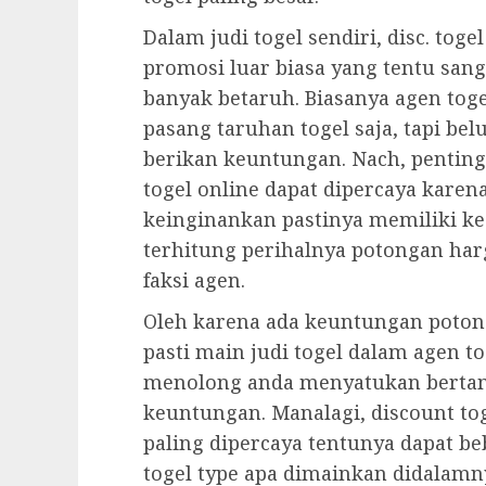
Dalam judi togel sendiri, disc. tog
promosi luar biasa yang tentu sa
banyak betaruh. Biasanya agen toge
pasang taruhan togel saja, tapi be
berikan keuntungan. Nach, pentin
togel online dapat dipercaya karen
keinginankan pastinya memiliki k
terhitung perihalnya potongan harg
faksi agen.
Oleh karena ada keuntungan potong
pasti main judi togel dalam agen to
menolong anda menyatukan berta
keuntungan. Manalagi, discount to
paling dipercaya tentunya dapat b
togel type apa dimainkan didalamnya