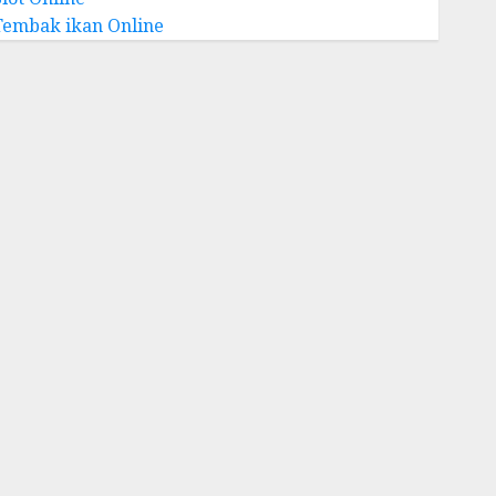
Tembak ikan Online