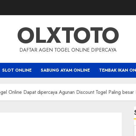
OLXTOTO
DAFTAR AGEN TOGEL ONLINE DIPERCAYA
SLOT ONLINE
SABUNG AYAM ONLINE
TEMBAK IKAN ON
l Online Dapat dipercaya Agunan Discount Togel Paling besar 