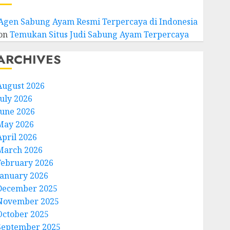
Agen Sabung Ayam Resmi Terpercaya di Indonesia
on
Temukan Situs Judi Sabung Ayam Terpercaya
ARCHIVES
August 2026
July 2026
June 2026
May 2026
April 2026
March 2026
February 2026
January 2026
December 2025
November 2025
October 2025
September 2025