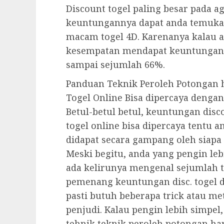
Discount togel paling besar pada ag
keuntungannya dapat anda temuk
macam togel 4D. Karenanya kalau a
kesempatan mendapat keuntungan p
sampai sejumlah 66%.
Panduan Teknik Peroleh Potongan h
Togel Online Bisa dipercaya denga
Betul-betul betul, keuntungan disc
togel online bisa dipercaya tentu a
didapat secara gampang oleh siapa
Meski begitu, anda yang pengin le
ada kelirunya mengenal sejumlah t
pemenang keuntungan disc. togel da
pasti butuh beberapa trick atau met
penjudi. Kalau pengin lebih simpel
tehnik teknik peroleh potongan har