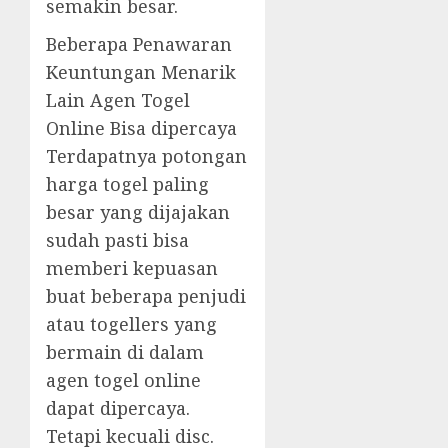
semakin besar.
Beberapa Penawaran
Keuntungan Menarik
Lain Agen Togel
Online Bisa dipercaya
Terdapatnya potongan
harga togel paling
besar yang dijajakan
sudah pasti bisa
memberi kepuasan
buat beberapa penjudi
atau togellers yang
bermain di dalam
agen togel online
dapat dipercaya.
Tetapi kecuali disc.