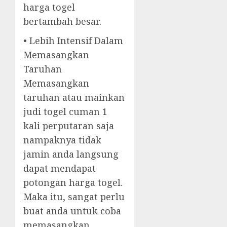
harga togel
bertambah besar.
• Lebih Intensif Dalam
Memasangkan
Taruhan
Memasangkan
taruhan atau mainkan
judi togel cuman 1
kali perputaran saja
nampaknya tidak
jamin anda langsung
dapat mendapat
potongan harga togel.
Maka itu, sangat perlu
buat anda untuk coba
memasangkan