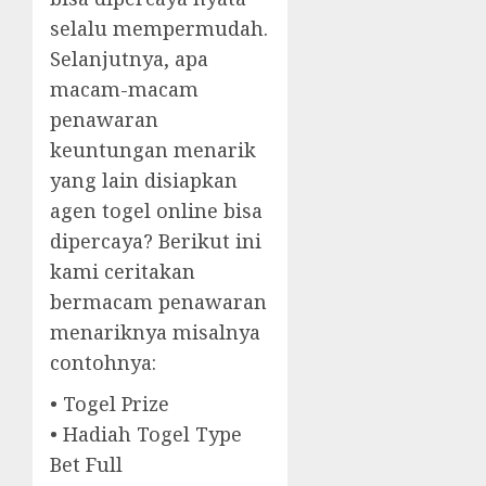
selalu mempermudah.
Selanjutnya, apa
macam-macam
penawaran
keuntungan menarik
yang lain disiapkan
agen togel online bisa
dipercaya? Berikut ini
kami ceritakan
bermacam penawaran
menariknya misalnya
contohnya:
• Togel Prize
• Hadiah Togel Type
Bet Full