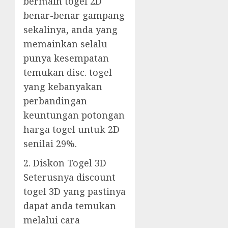
bermain togel 2D
benar-benar gampang
sekalinya, anda yang
memainkan selalu
punya kesempatan
temukan disc. togel
yang kebanyakan
perbandingan
keuntungan potongan
harga togel untuk 2D
senilai 29%.
2. Diskon Togel 3D
Seterusnya discount
togel 3D yang pastinya
dapat anda temukan
melalui cara