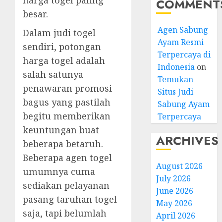
harga togel paling
COMMENT
besar.
Agen Sabung
Dalam judi togel
Ayam Resmi
sendiri, potongan
Terpercaya di
harga togel adalah
Indonesia
on
salah satunya
Temukan
penawaran promosi
Situs Judi
bagus yang pastilah
Sabung Ayam
begitu memberikan
Terpercaya
keuntungan buat
ARCHIVES
beberapa betaruh.
Beberapa agen togel
August 2026
umumnya cuma
July 2026
sediakan pelayanan
June 2026
pasang taruhan togel
May 2026
saja, tapi belumlah
April 2026