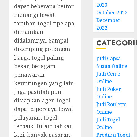
2023
dapat beberapa bettor
October 2023
menangi lewat
December
taruhan togel tipe apa
2022
dimainkan
didalamnya. Sampai
CATEGORI
disamping potongan
harga togel paling
Judi Capsa
besar, beragam
Susun Online
Judi Ceme
penawaran
Online
keuntungan yang lain
Judi Poker
juga pastilah pun
Online
disiapkan agen togel
Judi Roulette
dapat dipercaya lewat
Online
pelayanan togel
Judi Togel
terbaik. Ditambahkan
Online
lagi, banyak pasaran-
Prediksi Togel