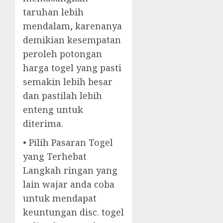
taruhan lebih
mendalam, karenanya
demikian kesempatan
peroleh potongan
harga togel yang pasti
semakin lebih besar
dan pastilah lebih
enteng untuk
diterima.
• Pilih Pasaran Togel
yang Terhebat
Langkah ringan yang
lain wajar anda coba
untuk mendapat
keuntungan disc. togel