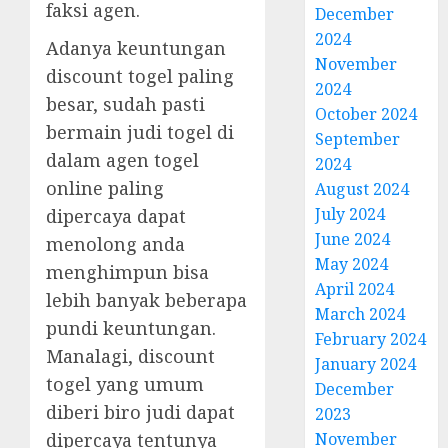
faksi agen.
December
2024
Adanya keuntungan
November
discount togel paling
2024
besar, sudah pasti
October 2024
bermain judi togel di
September
dalam agen togel
2024
online paling
August 2024
July 2024
dipercaya dapat
June 2024
menolong anda
May 2024
menghimpun bisa
April 2024
lebih banyak beberapa
March 2024
pundi keuntungan.
February 2024
Manalagi, discount
January 2024
togel yang umum
December
diberi biro judi dapat
2023
dipercaya tentunya
November