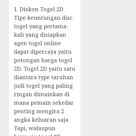
1. Diskon Togel 2D
Tipe keuntungan disc.
togel yang pertama-
kali yang disiapkan
agen togel online
dapat dipercaya yaitu
potongan harga togel
2D. Togel 2D yaitu satu
diantara type taruhan
judi togel yang paling
ringan dimainkan di
mana pemain sekedar
penting mengira 2
angka keluaran saja.
Tapi, walaupun