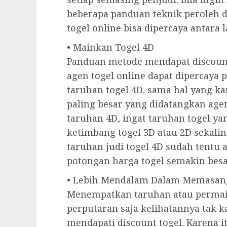
beberapa panduan teknik peroleh di
togel online bisa dipercaya antara l
• Mainkan Togel 4D
Panduan metode mendapat discount
agen togel online dapat dipercaya
taruhan togel 4D. sama hal yang ka
paling besar yang didatangkan agen
taruhan 4D, ingat taruhan togel ya
ketimbang togel 3D atau 2D sekali
taruhan judi togel 4D sudah tentu
potongan harga togel semakin besa
• Lebih Mendalam Dalam Memasan
Menempatkan taruhan atau permain
perputaran saja kelihatannya tak 
mendapati discount togel. Karena i