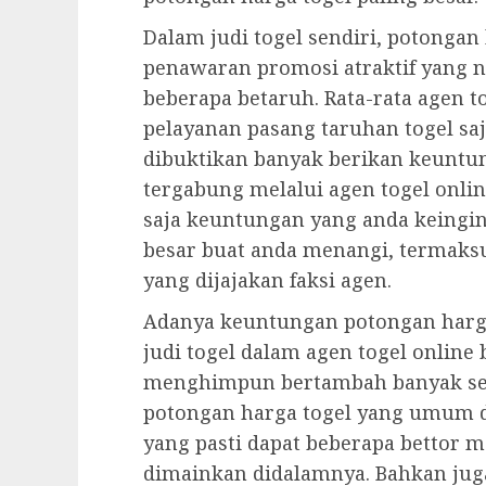
Dalam judi togel sendiri, potongan
penawaran promosi atraktif yang 
beberapa betaruh. Rata-rata agen t
pelayanan pasang taruhan togel saj
dibuktikan banyak berikan keuntu
tergabung melalui agen togel online
saja keuntungan yang anda keingi
besar buat anda menangi, termaksud
yang dijajakan faksi agen.
Adanya keuntungan potongan harga 
judi togel dalam agen togel online
menghimpun bertambah banyak sej
potongan harga togel yang umum di
yang pasti dapat beberapa bettor 
dimainkan didalamnya. Bahkan juga 