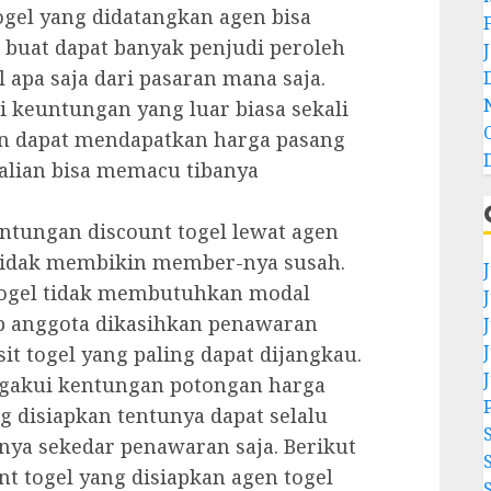
gel yang didatangkan agen bisa
 buat dapat banyak penjudi peroleh
 apa saja dari pasaran mana saja.
i keuntungan yang luar biasa sekali
n dapat mendapatkan harga pasang
kalian bisa memacu tibanya
ntungan discount togel lewat agen
 tidak membikin member-nya susah.
ogel tidak membutuhkan modal
ap anggota dikasihkan penawaran
t togel yang paling dapat dijangkau.
engakui kentungan potongan harga
g disiapkan tentunya dapat selalu
hanya sekedar penawaran saja. Berikut
togel yang disiapkan agen togel