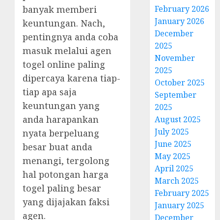
banyak memberi
February 2026
January 2026
keuntungan. Nach,
December
pentingnya anda coba
2025
masuk melalui agen
November
togel online paling
2025
dipercaya karena tiap-
October 2025
tiap apa saja
September
keuntungan yang
2025
anda harapankan
August 2025
July 2025
nyata berpeluang
June 2025
besar buat anda
May 2025
menangi, tergolong
April 2025
hal potongan harga
March 2025
togel paling besar
February 2025
yang dijajakan faksi
January 2025
agen.
December