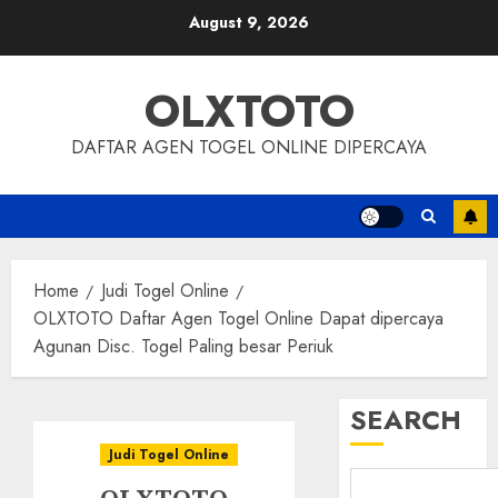
Skip
August 9, 2026
to
content
OLXTOTO
DAFTAR AGEN TOGEL ONLINE DIPERCAYA
Home
Judi Togel Online
OLXTOTO Daftar Agen Togel Online Dapat dipercaya
Agunan Disc. Togel Paling besar Periuk
SEARCH
Judi Togel Online