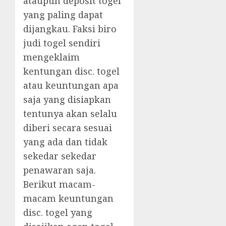
ataupun deposit togel
yang paling dapat
dijangkau. Faksi biro
judi togel sendiri
mengeklaim
kentungan disc. togel
atau keuntungan apa
saja yang disiapkan
tentunya akan selalu
diberi secara sesuai
yang ada dan tidak
sekedar sekedar
penawaran saja.
Berikut macam-
macam keuntungan
disc. togel yang