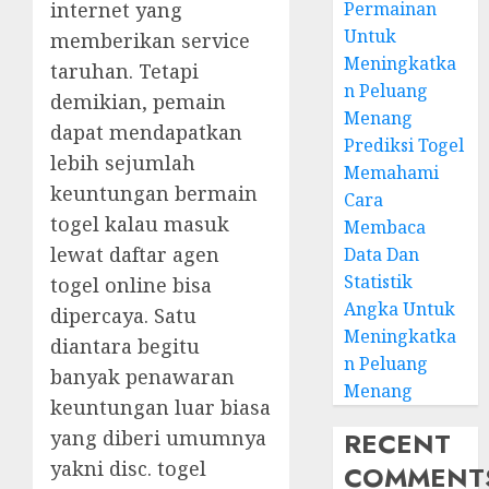
internet yang
Permainan
Untuk
memberikan service
Meningkatka
taruhan. Tetapi
n Peluang
demikian, pemain
Menang
dapat mendapatkan
Prediksi Togel
lebih sejumlah
Memahami
keuntungan bermain
Cara
togel kalau masuk
Membaca
lewat daftar agen
Data Dan
Statistik
togel online bisa
Angka Untuk
dipercaya. Satu
Meningkatka
diantara begitu
n Peluang
banyak penawaran
Menang
keuntungan luar biasa
yang diberi umumnya
RECENT
yakni disc. togel
COMMENT