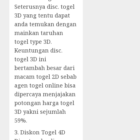
Seterusnya disc. togel
3D yang tentu dapat
anda temukan dengan
mainkan taruhan
togel type 3D.
Keuntungan disc.
togel 3D ini
bertambah besar dari
macam togel 2D sebab
agen togel online bisa
dipercaya menjajakan
potongan harga togel
3D yakni sejumlah
59%.
3. Diskon Togel 4D