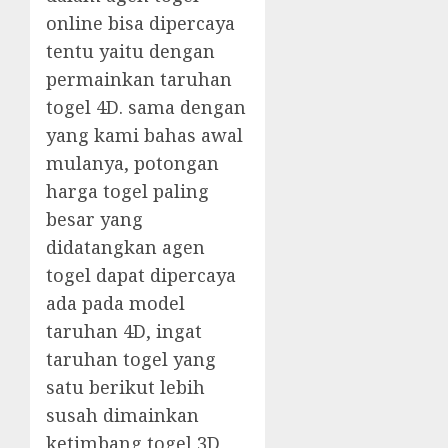
online bisa dipercaya
tentu yaitu dengan
permainkan taruhan
togel 4D. sama dengan
yang kami bahas awal
mulanya, potongan
harga togel paling
besar yang
didatangkan agen
togel dapat dipercaya
ada pada model
taruhan 4D, ingat
taruhan togel yang
satu berikut lebih
susah dimainkan
ketimbang togel 3D