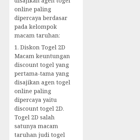
disajikan agen togel
online paling
dipercaya berdasar
pada kelompok
macam taruhan:
1. Diskon Togel 2D
Macam keuntungan
discount togel yang
pertama-tama yang
disajikan agen togel
online paling
dipercaya yaitu
discount togel 2D.
Togel 2D salah
satunya macam
taruhan judi togel