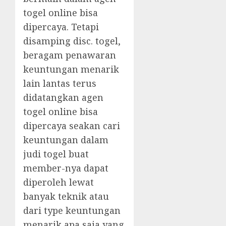
togel online bisa
dipercaya. Tetapi
disamping disc. togel,
beragam penawaran
keuntungan menarik
lain lantas terus
didatangkan agen
togel online bisa
dipercaya seakan cari
keuntungan dalam
judi togel buat
member-nya dapat
diperoleh lewat
banyak teknik atau
dari type keuntungan
menarik apa saja yang