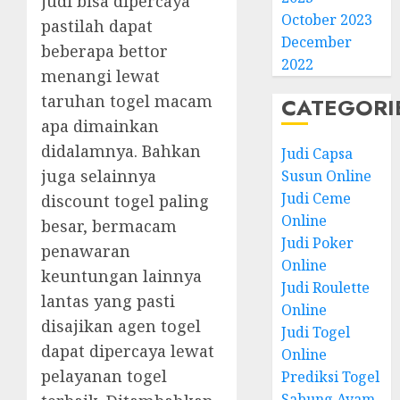
judi bisa dipercaya
October 2023
pastilah dapat
December
beberapa bettor
2022
menangi lewat
taruhan togel macam
CATEGORI
apa dimainkan
didalamnya. Bahkan
Judi Capsa
juga selainnya
Susun Online
Judi Ceme
discount togel paling
Online
besar, bermacam
Judi Poker
penawaran
Online
keuntungan lainnya
Judi Roulette
lantas yang pasti
Online
disajikan agen togel
Judi Togel
dapat dipercaya lewat
Online
pelayanan togel
Prediksi Togel
Sabung Ayam