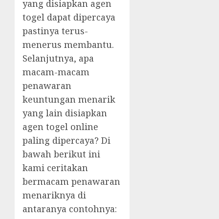
yang disiapkan agen
togel dapat dipercaya
pastinya terus-
menerus membantu.
Selanjutnya, apa
macam-macam
penawaran
keuntungan menarik
yang lain disiapkan
agen togel online
paling dipercaya? Di
bawah berikut ini
kami ceritakan
bermacam penawaran
menariknya di
antaranya contohnya: