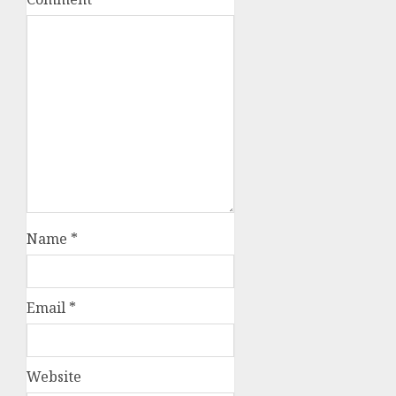
Name
*
Email
*
Website