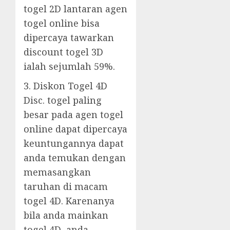
togel 2D lantaran agen
togel online bisa
dipercaya tawarkan
discount togel 3D
ialah sejumlah 59%.
3. Diskon Togel 4D
Disc. togel paling
besar pada agen togel
online dapat dipercaya
keuntungannya dapat
anda temukan dengan
memasangkan
taruhan di macam
togel 4D. Karenanya
bila anda mainkan
togel 4D, anda