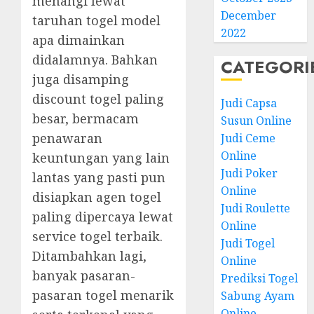
menangi lewat
December
taruhan togel model
2022
apa dimainkan
didalamnya. Bahkan
CATEGORI
juga disamping
discount togel paling
Judi Capsa
besar, bermacam
Susun Online
penawaran
Judi Ceme
Online
keuntungan yang lain
Judi Poker
lantas yang pasti pun
Online
disiapkan agen togel
Judi Roulette
paling dipercaya lewat
Online
service togel terbaik.
Judi Togel
Ditambahkan lagi,
Online
banyak pasaran-
Prediksi Togel
pasaran togel menarik
Sabung Ayam
Online