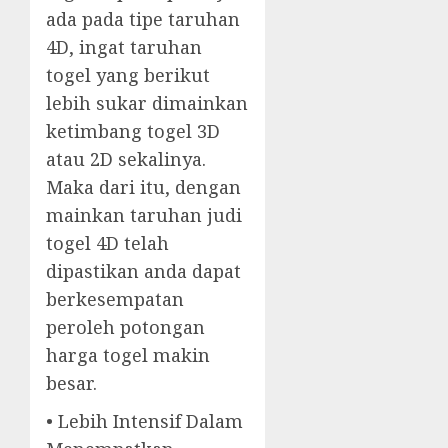
ada pada tipe taruhan
4D, ingat taruhan
togel yang berikut
lebih sukar dimainkan
ketimbang togel 3D
atau 2D sekalinya.
Maka dari itu, dengan
mainkan taruhan judi
togel 4D telah
dipastikan anda dapat
berkesempatan
peroleh potongan
harga togel makin
besar.
• Lebih Intensif Dalam