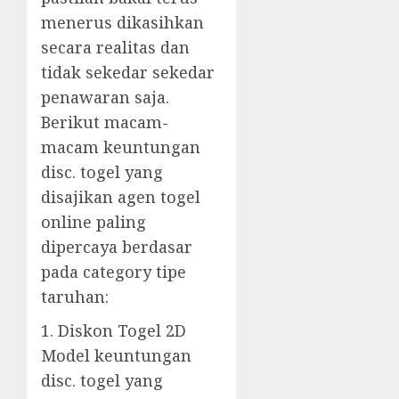
menerus dikasihkan
secara realitas dan
tidak sekedar sekedar
penawaran saja.
Berikut macam-
macam keuntungan
disc. togel yang
disajikan agen togel
online paling
dipercaya berdasar
pada category tipe
taruhan:
1. Diskon Togel 2D
Model keuntungan
disc. togel yang