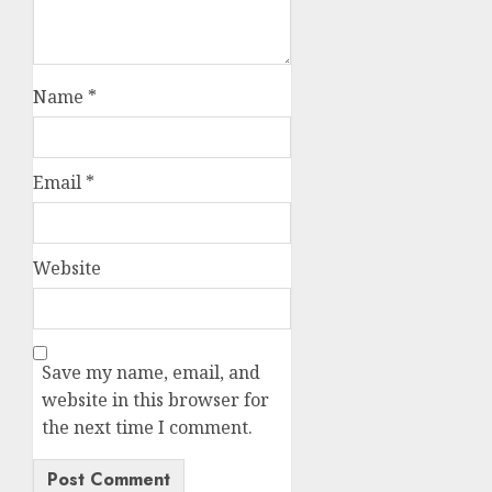
Name
*
Email
*
Website
Save my name, email, and
website in this browser for
the next time I comment.