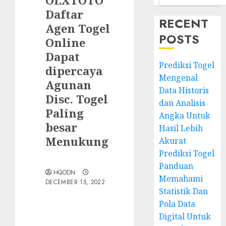
OLXTOTO
Daftar
RECENT
Agen Togel
POSTS
Online
Dapat
Prediksi Togel
dipercaya
Mengenal
Agunan
Data Historis
Disc. Togel
dan Analisis
Paling
Angka Untuk
besar
Hasil Lebih
Menukung
Akurat
Prediksi Togel
Panduan
HQODN
Memahami
DECEMBER 15, 2022
Statistik Dan
Pola Data
Digital Untuk