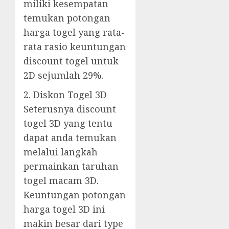
miliki kesempatan
temukan potongan
harga togel yang rata-
rata rasio keuntungan
discount togel untuk
2D sejumlah 29%.
2. Diskon Togel 3D
Seterusnya discount
togel 3D yang tentu
dapat anda temukan
melalui langkah
permainkan taruhan
togel macam 3D.
Keuntungan potongan
harga togel 3D ini
makin besar dari type