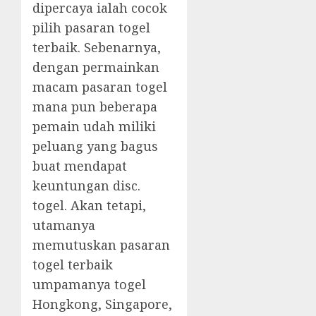
dipercaya ialah cocok
pilih pasaran togel
terbaik. Sebenarnya,
dengan permainkan
macam pasaran togel
mana pun beberapa
pemain udah miliki
peluang yang bagus
buat mendapat
keuntungan disc.
togel. Akan tetapi,
utamanya
memutuskan pasaran
togel terbaik
umpamanya togel
Hongkong, Singapore,