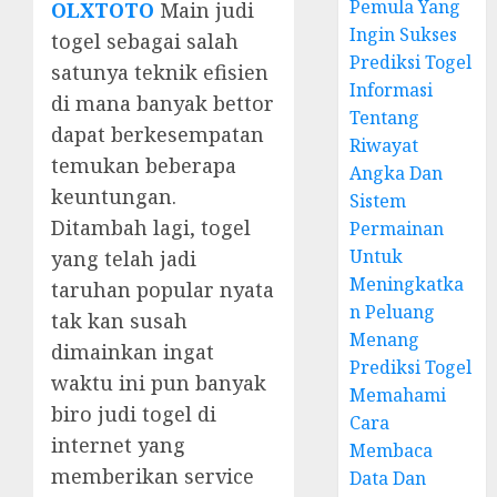
Pemula Yang
OLXTOTO
Main judi
Ingin Sukses
togel sebagai salah
Prediksi Togel
satunya teknik efisien
Informasi
di mana banyak bettor
Tentang
dapat berkesempatan
Riwayat
temukan beberapa
Angka Dan
keuntungan.
Sistem
Ditambah lagi, togel
Permainan
Untuk
yang telah jadi
Meningkatka
taruhan popular nyata
n Peluang
tak kan susah
Menang
dimainkan ingat
Prediksi Togel
waktu ini pun banyak
Memahami
biro judi togel di
Cara
internet yang
Membaca
memberikan service
Data Dan