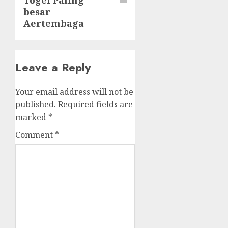
Togel Paling
besar
Aertembaga
Leave a Reply
Your email address will not be
published.
Required fields are
marked
*
Comment
*