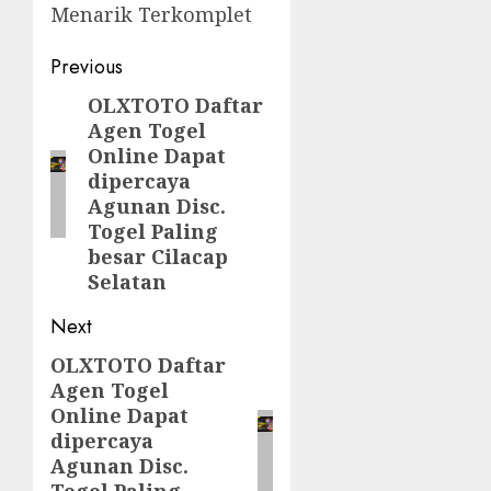
Menarik Terkomplet
Post
Previous
navigation
OLXTOTO Daftar
Previous
Agen Togel
post:
Online Dapat
dipercaya
Agunan Disc.
Togel Paling
besar Cilacap
Selatan
Next
OLXTOTO Daftar
Next
Agen Togel
post:
Online Dapat
dipercaya
Agunan Disc.