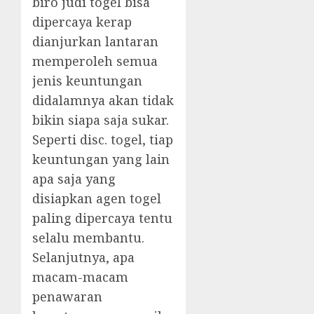
biro judi togel bisa
dipercaya kerap
dianjurkan lantaran
memperoleh semua
jenis keuntungan
didalamnya akan tidak
bikin siapa saja sukar.
Seperti disc. togel, tiap
keuntungan yang lain
apa saja yang
disiapkan agen togel
paling dipercaya tentu
selalu membantu.
Selanjutnya, apa
macam-macam
penawaran