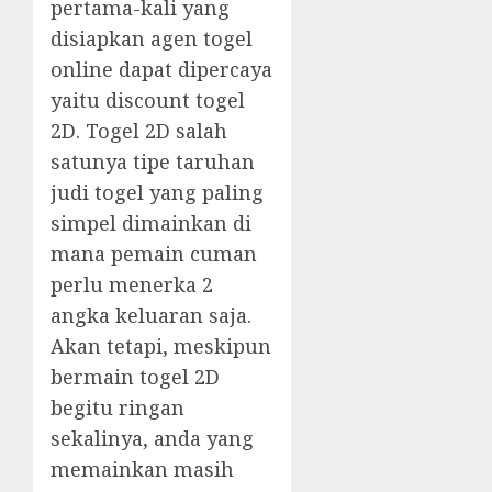
pertama-kali yang
disiapkan agen togel
online dapat dipercaya
yaitu discount togel
2D. Togel 2D salah
satunya tipe taruhan
judi togel yang paling
simpel dimainkan di
mana pemain cuman
perlu menerka 2
angka keluaran saja.
Akan tetapi, meskipun
bermain togel 2D
begitu ringan
sekalinya, anda yang
memainkan masih