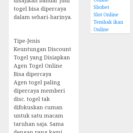
disajikan bandar judi
Sbobet
togel bisa dipercaya
Slot Online
dalam sehari-harinya.
Tembak ikan
Online
Tipe-Jenis
Keuntungan Discount
Togel yang Disiapkan
Agen Togel Online
Bisa dipercaya
Agen togel paling
dipercaya memberi
disc. togel tak
difokuskan cuman
untuk satu macam
taruhan saja. Sama
dengan yang kami