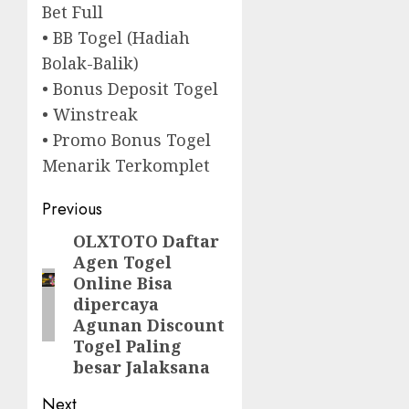
Bet Full
• BB Togel (Hadiah
Bolak-Balik)
• Bonus Deposit Togel
• Winstreak
• Promo Bonus Togel
Menarik Terkomplet
Post
Previous
navigation
OLXTOTO Daftar
Previous
Agen Togel
post:
Online Bisa
dipercaya
Agunan Discount
Togel Paling
besar Jalaksana
Next