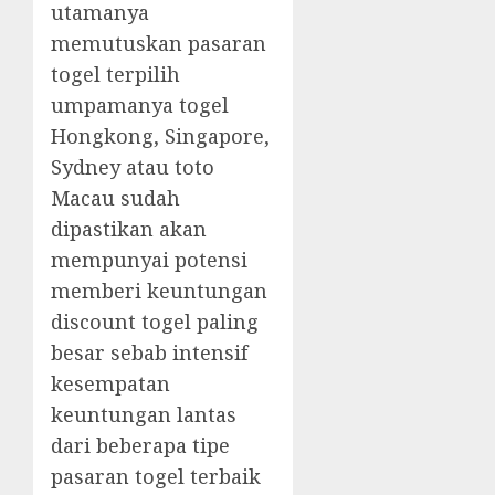
utamanya
memutuskan pasaran
togel terpilih
umpamanya togel
Hongkong, Singapore,
Sydney atau toto
Macau sudah
dipastikan akan
mempunyai potensi
memberi keuntungan
discount togel paling
besar sebab intensif
kesempatan
keuntungan lantas
dari beberapa tipe
pasaran togel terbaik