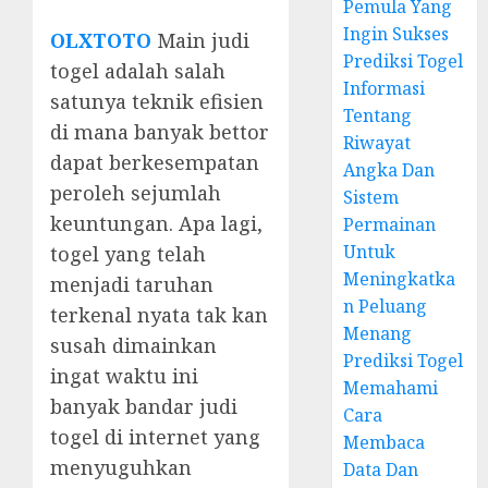
Pemula Yang
Ingin Sukses
OLXTOTO
Main judi
Prediksi Togel
togel adalah salah
Informasi
satunya teknik efisien
Tentang
di mana banyak bettor
Riwayat
dapat berkesempatan
Angka Dan
peroleh sejumlah
Sistem
keuntungan. Apa lagi,
Permainan
Untuk
togel yang telah
Meningkatka
menjadi taruhan
n Peluang
terkenal nyata tak kan
Menang
susah dimainkan
Prediksi Togel
ingat waktu ini
Memahami
banyak bandar judi
Cara
togel di internet yang
Membaca
menyuguhkan
Data Dan