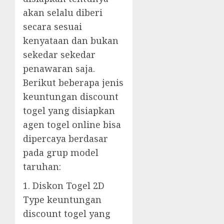
akan selalu diberi
secara sesuai
kenyataan dan bukan
sekedar sekedar
penawaran saja.
Berikut beberapa jenis
keuntungan discount
togel yang disiapkan
agen togel online bisa
dipercaya berdasar
pada grup model
taruhan:
1. Diskon Togel 2D
Type keuntungan
discount togel yang