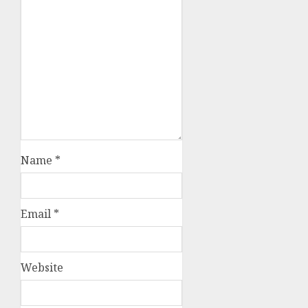
Name
*
Email
*
Website