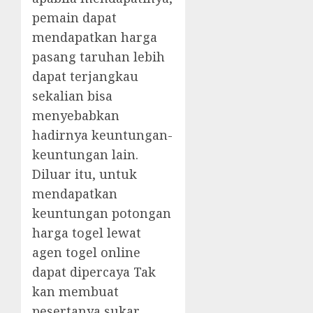
pemain dapat
mendapatkan harga
pasang taruhan lebih
dapat terjangkau
sekalian bisa
menyebabkan
hadirnya keuntungan-
keuntungan lain.
Diluar itu, untuk
mendapatkan
keuntungan potongan
harga togel lewat
agen togel online
dapat dipercaya Tak
kan membuat
pesertanya sukar.