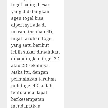
togel paling besar
yang didatangkan
agen togel bisa
dipercaya ada di
macam taruhan 4D,
ingat taruhan togel
yang satu berikut
lebih sukar dimainkan
dibandingkan togel 3D
atau 2D sekalinya.
Maka itu, dengan
permainkan taruhan
judi togel 4D sudah
tentu anda dapat
berkesempatan
mendapatkan