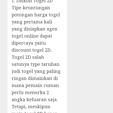
1. Diskon Togel 2D
Tipe keuntungan
potongan harga togel
yang pertama kali
yang disiapkan agen
togel online dapat
dipercaya yaitu
discount togel 2D.
Togel 2D salah
satunya type taruhan
judi togel yang paling
ringan dimainkan di
mana pemain cuman
perlu menerka 2
angka keluaran saja.
Tetapi, meskipun