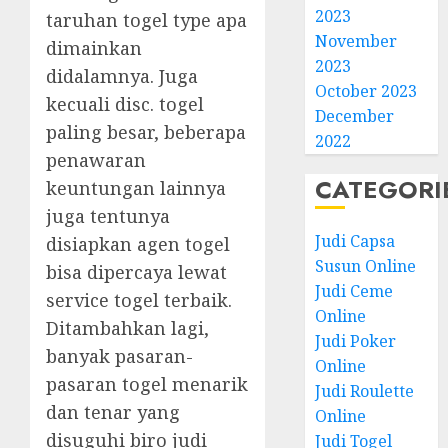
2023
taruhan togel type apa
November
dimainkan
2023
didalamnya. Juga
October 2023
kecuali disc. togel
December
paling besar, beberapa
2022
penawaran
CATEGORI
keuntungan lainnya
juga tentunya
Judi Capsa
disiapkan agen togel
Susun Online
bisa dipercaya lewat
Judi Ceme
service togel terbaik.
Online
Ditambahkan lagi,
Judi Poker
banyak pasaran-
Online
pasaran togel menarik
Judi Roulette
dan tenar yang
Online
disuguhi biro judi
Judi Togel