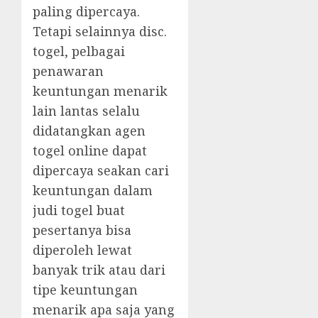
paling dipercaya.
Tetapi selainnya disc.
togel, pelbagai
penawaran
keuntungan menarik
lain lantas selalu
didatangkan agen
togel online dapat
dipercaya seakan cari
keuntungan dalam
judi togel buat
pesertanya bisa
diperoleh lewat
banyak trik atau dari
tipe keuntungan
menarik apa saja yang