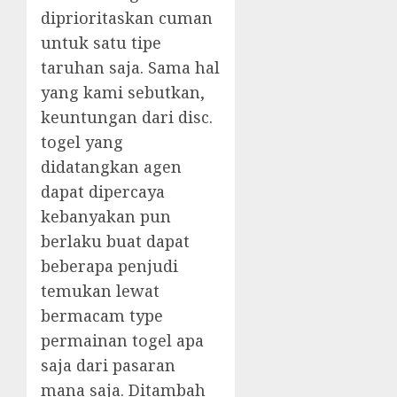
diprioritaskan cuman
untuk satu tipe
taruhan saja. Sama hal
yang kami sebutkan,
keuntungan dari disc.
togel yang
didatangkan agen
dapat dipercaya
kebanyakan pun
berlaku buat dapat
beberapa penjudi
temukan lewat
bermacam type
permainan togel apa
saja dari pasaran
mana saja. Ditambah