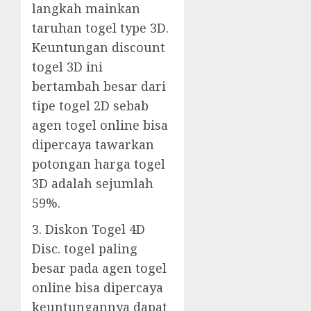
langkah mainkan
taruhan togel type 3D.
Keuntungan discount
togel 3D ini
bertambah besar dari
tipe togel 2D sebab
agen togel online bisa
dipercaya tawarkan
potongan harga togel
3D adalah sejumlah
59%.
3. Diskon Togel 4D
Disc. togel paling
besar pada agen togel
online bisa dipercaya
keuntungannya dapat