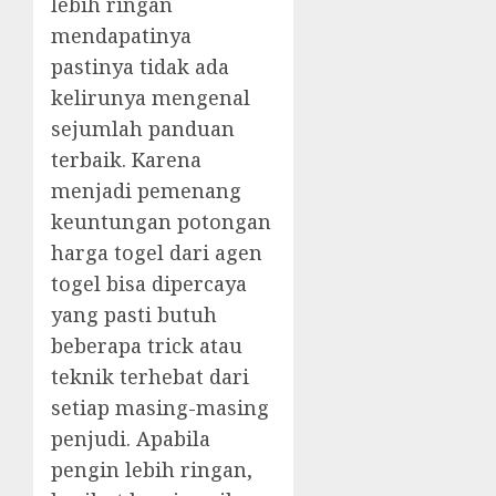
lebih ringan
mendapatinya
pastinya tidak ada
kelirunya mengenal
sejumlah panduan
terbaik. Karena
menjadi pemenang
keuntungan potongan
harga togel dari agen
togel bisa dipercaya
yang pasti butuh
beberapa trick atau
teknik terhebat dari
setiap masing-masing
penjudi. Apabila
pengin lebih ringan,