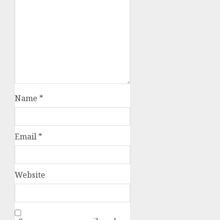
Name
*
Email
*
Website