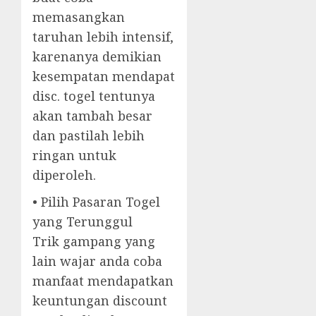
memasangkan
taruhan lebih intensif,
karenanya demikian
kesempatan mendapat
disc. togel tentunya
akan tambah besar
dan pastilah lebih
ringan untuk
diperoleh.
• Pilih Pasaran Togel
yang Terunggul
Trik gampang yang
lain wajar anda coba
manfaat mendapatkan
keuntungan discount