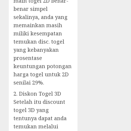
main togel 2D benar-
benar simpel
sekalinya, anda yang
memainkan masih
miliki kesempatan
temukan disc. togel
yang kebanyakan
prosentase
keuntungan potongan
harga togel untuk 2D
senilai 29%.
2. Diskon Togel 3D
Setelah itu discount
togel 3D yang
tentunya dapat anda
temukan melalui