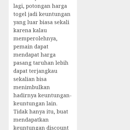
lagi, potongan harga
togel jadi keuntungan
yang luar biasa sekali
karena kalau
memperolehnya,
pemain dapat
mendapat harga
pasang taruhan lebih
dapat terjangkau
sekalian bisa
menimbulkan
hadirnya keuntungan-
keuntungan lain.
Tidak hanya itu, buat
mendapatkan
keuntungan discount