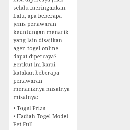
selalu meringankan.
Lalu, apa beberapa
jenis penawaran
keuntungan menarik
yang lain disajikan
agen togel online
dapat dipercaya?
Berikut ini kami
katakan beberapa
penawaran
menariknya misalnya
misalnya:
• Togel Prize
• Hadiah Togel Model
Bet Full