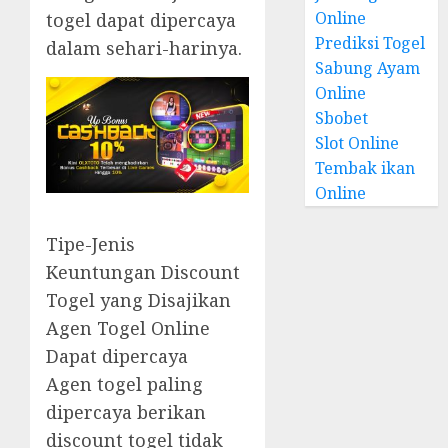
Online
togel dapat dipercaya
Prediksi Togel
dalam sehari-harinya.
Sabung Ayam
Online
Sbobet
Slot Online
Tembak ikan
Online
Tipe-Jenis
Keuntungan Discount
Togel yang Disajikan
Agen Togel Online
Dapat dipercaya
Agen togel paling
dipercaya berikan
discount togel tidak