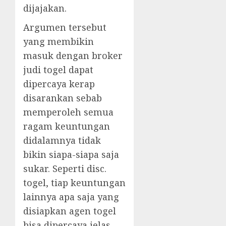
dijajakan.
Argumen tersebut
yang membikin
masuk dengan broker
judi togel dapat
dipercaya kerap
disarankan sebab
memperoleh semua
ragam keuntungan
didalamnya tidak
bikin siapa-siapa saja
sukar. Seperti disc.
togel, tiap keuntungan
lainnya apa saja yang
disiapkan agen togel
bisa dipercaya jelas