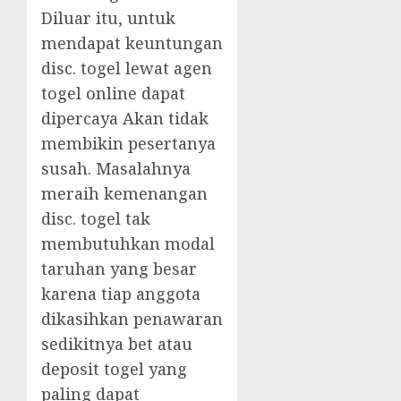
Diluar itu, untuk
mendapat keuntungan
disc. togel lewat agen
togel online dapat
dipercaya Akan tidak
membikin pesertanya
susah. Masalahnya
meraih kemenangan
disc. togel tak
membutuhkan modal
taruhan yang besar
karena tiap anggota
dikasihkan penawaran
sedikitnya bet atau
deposit togel yang
paling dapat