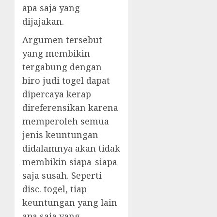
apa saja yang
dijajakan.
Argumen tersebut
yang membikin
tergabung dengan
biro judi togel dapat
dipercaya kerap
direferensikan karena
memperoleh semua
jenis keuntungan
didalamnya akan tidak
membikin siapa-siapa
saja susah. Seperti
disc. togel, tiap
keuntungan yang lain
apa saja yang