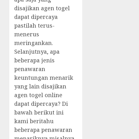
disajikan agen togel
dapat dipercaya
pastilah terus-
menerus
meringankan.
Selanjutnya, apa
beberapa jenis
penawaran
keuntungan menarik
yang lain disajikan
agen togel online
dapat dipercaya? Di
bawah berikut ini
kami beritahu
beberapa penawaran
menariknya misalnya