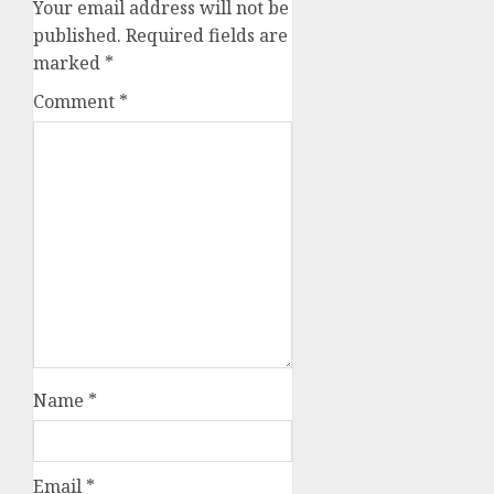
Your email address will not be
published.
Required fields are
marked
*
Comment
*
Name
*
Email
*