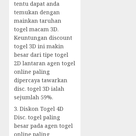
tentu dapat anda
temukan dengan
mainkan taruhan
togel macam 3D.
Keuntungan discount
togel 3D ini makin
besar dari tipe togel
2D lantaran agen togel
online paling
dipercaya tawarkan
disc. togel 3D ialah
sejumlah 59%.
3. Diskon Togel 4D
Disc. togel paling
besar pada agen togel
online paling