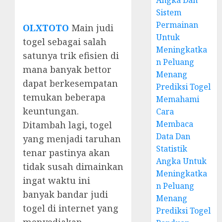
Angka Dan
Sistem
Permainan
OLXTOTO
Main judi
Untuk
togel sebagai salah
Meningkatka
satunya trik efisien di
n Peluang
mana banyak bettor
Menang
dapat berkesempatan
Prediksi Togel
temukan beberapa
Memahami
keuntungan.
Cara
Membaca
Ditambah lagi, togel
Data Dan
yang menjadi taruhan
Statistik
tenar pastinya akan
Angka Untuk
tidak susah dimainkan
Meningkatka
ingat waktu ini
n Peluang
banyak bandar judi
Menang
togel di internet yang
Prediksi Togel