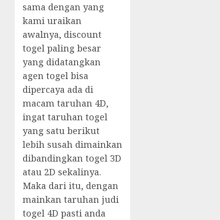
sama dengan yang
kami uraikan
awalnya, discount
togel paling besar
yang didatangkan
agen togel bisa
dipercaya ada di
macam taruhan 4D,
ingat taruhan togel
yang satu berikut
lebih susah dimainkan
dibandingkan togel 3D
atau 2D sekalinya.
Maka dari itu, dengan
mainkan taruhan judi
togel 4D pasti anda