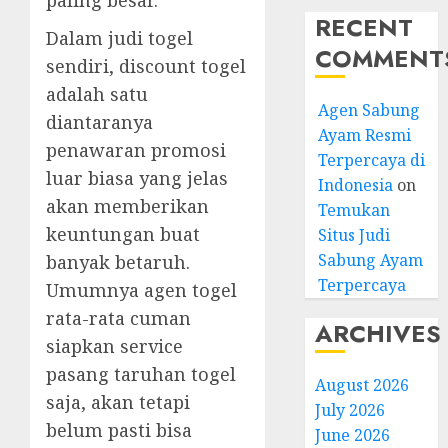
paling besar.
RECENT
Dalam judi togel
COMMENT
sendiri, discount togel
adalah satu
Agen Sabung
diantaranya
Ayam Resmi
penawaran promosi
Terpercaya di
luar biasa yang jelas
Indonesia
on
akan memberikan
Temukan
keuntungan buat
Situs Judi
Sabung Ayam
banyak betaruh.
Terpercaya
Umumnya agen togel
rata-rata cuman
ARCHIVES
siapkan service
pasang taruhan togel
August 2026
saja, akan tetapi
July 2026
belum pasti bisa
June 2026