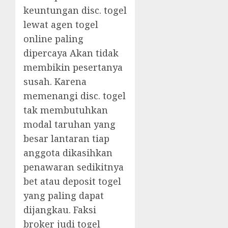
keuntungan disc. togel
lewat agen togel
online paling
dipercaya Akan tidak
membikin pesertanya
susah. Karena
memenangi disc. togel
tak membutuhkan
modal taruhan yang
besar lantaran tiap
anggota dikasihkan
penawaran sedikitnya
bet atau deposit togel
yang paling dapat
dijangkau. Faksi
broker judi togel