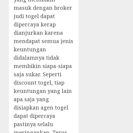
masuk dengan broker
judi togel dapat
dipercaya kerap
dianjurkan karena
mendapat semua jenis
keuntungan
didalamnya tidak
membikin siapa-siapa
saja sukar. Seperti
discount togel, tiap
keuntungan yang lain
apa saja yang
disiapkan agen togel
dapat dipercaya
pastinya selalu
meringankan. Terus,