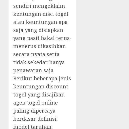
sendiri mengeklaim
kentungan disc. togel
atau keuntungan apa
saja yang disiapkan
yang pasti bakal terus-
menerus dikasihkan
secara nyata serta
tidak sekedar hanya
penawaran saja.
Berikut beberapa jenis
keuntungan discount
togel yang disajikan
agen togel online
paling dipercaya
berdasar definisi
model taruhan: