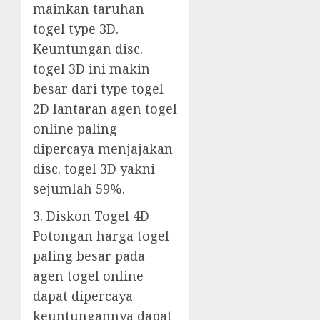
mainkan taruhan
togel type 3D.
Keuntungan disc.
togel 3D ini makin
besar dari type togel
2D lantaran agen togel
online paling
dipercaya menjajakan
disc. togel 3D yakni
sejumlah 59%.
3. Diskon Togel 4D
Potongan harga togel
paling besar pada
agen togel online
dapat dipercaya
keuntungannya dapat