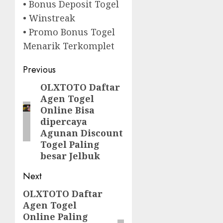
• Bonus Deposit Togel
• Winstreak
• Promo Bonus Togel
Menarik Terkomplet
Post
Previous
navigation
OLXTOTO Daftar
Previous
Agen Togel
post:
Online Bisa
dipercaya
Agunan Discount
Togel Paling
besar Jelbuk
Next
OLXTOTO Daftar
Next
Agen Togel
post:
Online Paling