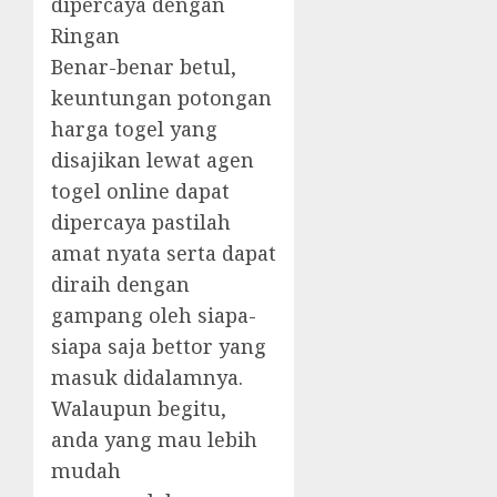
dipercaya dengan
Ringan
Benar-benar betul,
keuntungan potongan
harga togel yang
disajikan lewat agen
togel online dapat
dipercaya pastilah
amat nyata serta dapat
diraih dengan
gampang oleh siapa-
siapa saja bettor yang
masuk didalamnya.
Walaupun begitu,
anda yang mau lebih
mudah