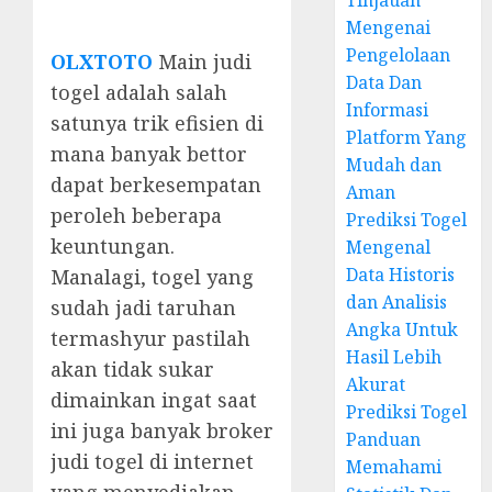
Tinjauan
Mengenai
Pengelolaan
OLXTOTO
Main judi
Data Dan
togel adalah salah
Informasi
satunya trik efisien di
Platform Yang
mana banyak bettor
Mudah dan
dapat berkesempatan
Aman
peroleh beberapa
Prediksi Togel
keuntungan.
Mengenal
Data Historis
Manalagi, togel yang
dan Analisis
sudah jadi taruhan
Angka Untuk
termashyur pastilah
Hasil Lebih
akan tidak sukar
Akurat
dimainkan ingat saat
Prediksi Togel
ini juga banyak broker
Panduan
judi togel di internet
Memahami