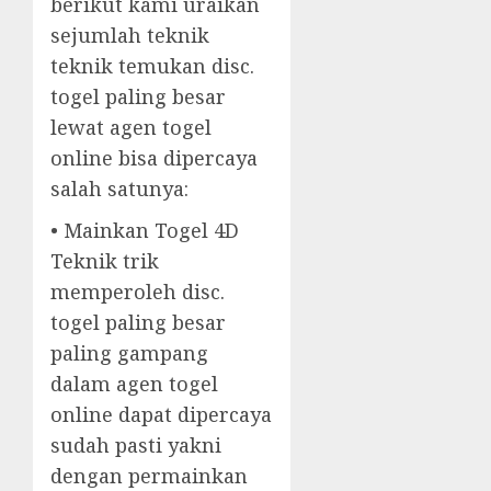
berikut kami uraikan
sejumlah teknik
teknik temukan disc.
togel paling besar
lewat agen togel
online bisa dipercaya
salah satunya:
• Mainkan Togel 4D
Teknik trik
memperoleh disc.
togel paling besar
paling gampang
dalam agen togel
online dapat dipercaya
sudah pasti yakni
dengan permainkan