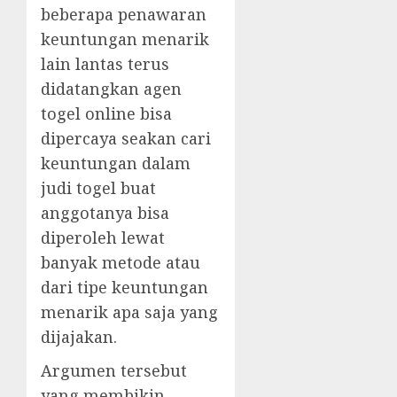
beberapa penawaran
keuntungan menarik
lain lantas terus
didatangkan agen
togel online bisa
dipercaya seakan cari
keuntungan dalam
judi togel buat
anggotanya bisa
diperoleh lewat
banyak metode atau
dari tipe keuntungan
menarik apa saja yang
dijajakan.
Argumen tersebut
yang membikin