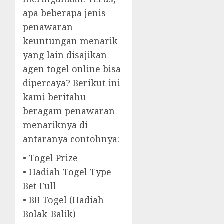
apa beberapa jenis
penawaran
keuntungan menarik
yang lain disajikan
agen togel online bisa
dipercaya? Berikut ini
kami beritahu
beragam penawaran
menariknya di
antaranya contohnya:
• Togel Prize
• Hadiah Togel Type
Bet Full
• BB Togel (Hadiah
Bolak-Balik)