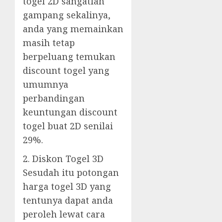
togel 2D sangatlah
gampang sekalinya,
anda yang memainkan
masih tetap
berpeluang temukan
discount togel yang
umumnya
perbandingan
keuntungan discount
togel buat 2D senilai
29%.
2. Diskon Togel 3D
Sesudah itu potongan
harga togel 3D yang
tentunya dapat anda
peroleh lewat cara