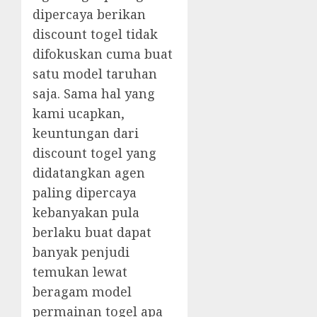
dipercaya berikan
discount togel tidak
difokuskan cuma buat
satu model taruhan
saja. Sama hal yang
kami ucapkan,
keuntungan dari
discount togel yang
didatangkan agen
paling dipercaya
kebanyakan pula
berlaku buat dapat
banyak penjudi
temukan lewat
beragam model
permainan togel apa