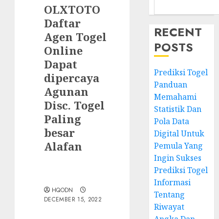
OLXTOTO
Daftar
RECENT
Agen Togel
POSTS
Online
Dapat
Prediksi Togel
dipercaya
Panduan
Agunan
Memahami
Disc. Togel
Statistik Dan
Paling
Pola Data
besar
Digital Untuk
Alafan
Pemula Yang
Ingin Sukses
Prediksi Togel
Informasi
HQODN
Tentang
DECEMBER 15, 2022
Riwayat