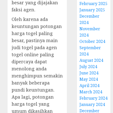
besar yang dijajakan
February 2025
faksi agen.
January 2025
December
Oleh karena ada
2024
keuntungan potongan
November
harga togel paling
2024
besar, pastinya main
October 2024
judi togel pada agen
September
2024
togel online paling
August 2024
dipercaya dapat
July 2024
menolong anda
June 2024
menghimpun semakin
May 2024
banyak beberapa
April 2024
pundi keuntungan.
March 2024
Apa lagi, potongan
February 2024
harga togel yang
January 2024
umum dikasihkan
December