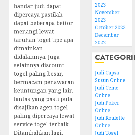
2023
bandar judi dapat
November
dipercaya pastilah
2023
dapat beberapa bettor
October 2023
menangi lewat
December
taruhan togel tipe apa
2022
dimainkan
CATEGORI
didalamnya. Juga
selainnya discount
Judi Capsa
togel paling besar,
Susun Online
bermacam penawaran
Judi Ceme
keuntungan yang lain
Online
lantas yang pasti pula
Judi Poker
disajikan agen togel
Online
paling dipercaya lewat
Judi Roulette
service togel terbaik.
Online
Ditambahkan lagi,
Judi Togel