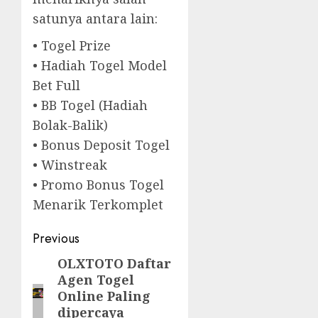
satunya antara lain:
• Togel Prize
• Hadiah Togel Model
Bet Full
• BB Togel (Hadiah
Bolak-Balik)
• Bonus Deposit Togel
• Winstreak
• Promo Bonus Togel
Menarik Terkomplet
Post
Previous
navigation
OLXTOTO Daftar
Previous
Agen Togel
post:
Online Paling
dipercaya