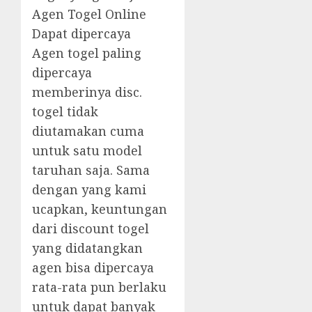
Agen Togel Online
Dapat dipercaya
Agen togel paling
dipercaya
memberinya disc.
togel tidak
diutamakan cuma
untuk satu model
taruhan saja. Sama
dengan yang kami
ucapkan, keuntungan
dari discount togel
yang didatangkan
agen bisa dipercaya
rata-rata pun berlaku
untuk dapat banyak