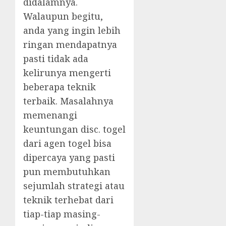
didalamnya.
Walaupun begitu,
anda yang ingin lebih
ringan mendapatnya
pasti tidak ada
kelirunya mengerti
beberapa teknik
terbaik. Masalahnya
memenangi
keuntungan disc. togel
dari agen togel bisa
dipercaya yang pasti
pun membutuhkan
sejumlah strategi atau
teknik terhebat dari
tiap-tiap masing-