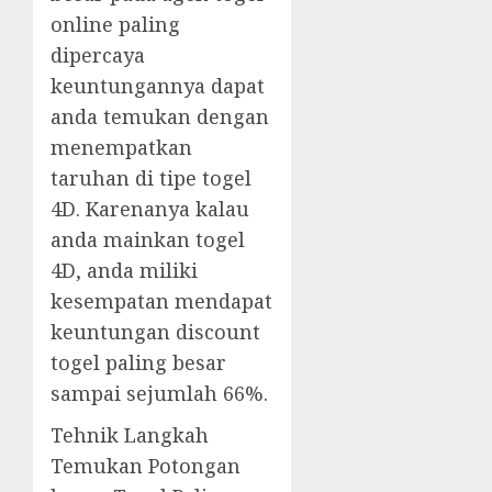
online paling
dipercaya
keuntungannya dapat
anda temukan dengan
menempatkan
taruhan di tipe togel
4D. Karenanya kalau
anda mainkan togel
4D, anda miliki
kesempatan mendapat
keuntungan discount
togel paling besar
sampai sejumlah 66%.
Tehnik Langkah
Temukan Potongan