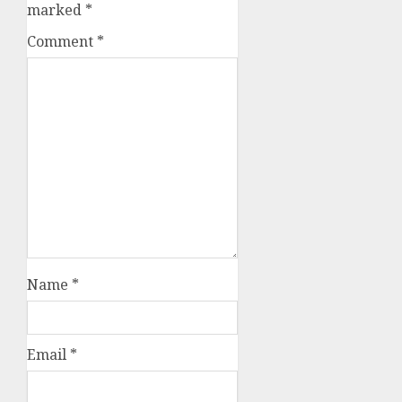
marked
*
Comment
*
Name
*
Email
*