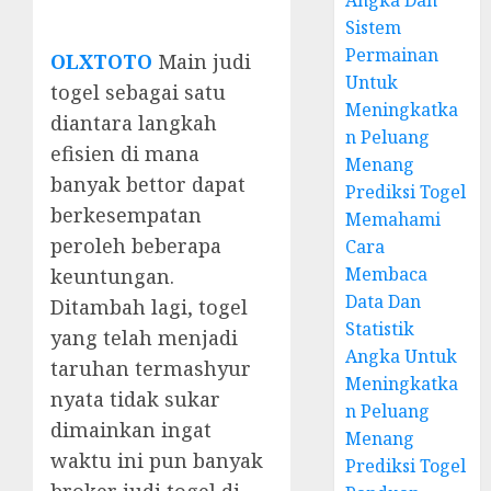
Angka Dan
Sistem
Permainan
OLXTOTO
Main judi
Untuk
togel sebagai satu
Meningkatka
diantara langkah
n Peluang
efisien di mana
Menang
banyak bettor dapat
Prediksi Togel
berkesempatan
Memahami
peroleh beberapa
Cara
Membaca
keuntungan.
Data Dan
Ditambah lagi, togel
Statistik
yang telah menjadi
Angka Untuk
taruhan termashyur
Meningkatka
nyata tidak sukar
n Peluang
dimainkan ingat
Menang
waktu ini pun banyak
Prediksi Togel