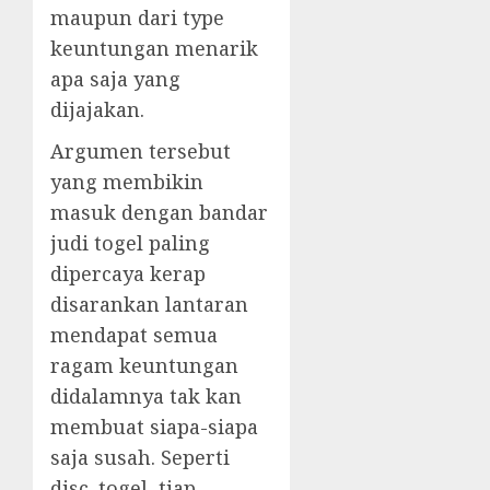
maupun dari type
keuntungan menarik
apa saja yang
dijajakan.
Argumen tersebut
yang membikin
masuk dengan bandar
judi togel paling
dipercaya kerap
disarankan lantaran
mendapat semua
ragam keuntungan
didalamnya tak kan
membuat siapa-siapa
saja susah. Seperti
disc. togel, tiap