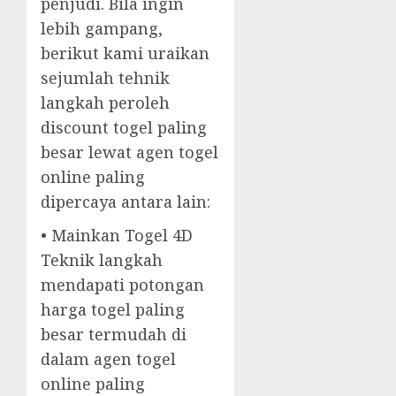
penjudi. Bila ingin
lebih gampang,
berikut kami uraikan
sejumlah tehnik
langkah peroleh
discount togel paling
besar lewat agen togel
online paling
dipercaya antara lain:
• Mainkan Togel 4D
Teknik langkah
mendapati potongan
harga togel paling
besar termudah di
dalam agen togel
online paling