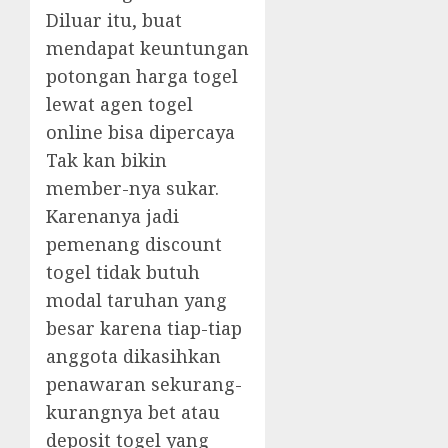
Diluar itu, buat
mendapat keuntungan
potongan harga togel
lewat agen togel
online bisa dipercaya
Tak kan bikin
member-nya sukar.
Karenanya jadi
pemenang discount
togel tidak butuh
modal taruhan yang
besar karena tiap-tiap
anggota dikasihkan
penawaran sekurang-
kurangnya bet atau
deposit togel yang