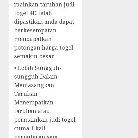
mainkan taruhan judi
togel 4D telah
dipastikan anda dapat
berkesempatan
mendapatkan
potongan harga togel
semakin besar.
• Lebih Sungguh-
sungguh Dalam
Memasangkan
Taruhan
Menempatkan
taruhan atau
permainkan judi togel
cuma 1 kali
perputaran saja