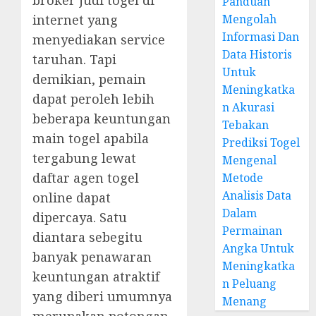
broker judi togel di
Panduan
internet yang
Mengolah
Informasi Dan
menyediakan service
Data Historis
taruhan. Tapi
Untuk
demikian, pemain
Meningkatka
dapat peroleh lebih
n Akurasi
beberapa keuntungan
Tebakan
main togel apabila
Prediksi Togel
tergabung lewat
Mengenal
daftar agen togel
Metode
Analisis Data
online dapat
Dalam
dipercaya. Satu
Permainan
diantara sebegitu
Angka Untuk
banyak penawaran
Meningkatka
keuntungan atraktif
n Peluang
yang diberi umumnya
Menang