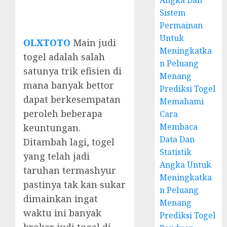
Angka Dan
Sistem
Permainan
Untuk
OLXTOTO
Main judi
Meningkatka
togel adalah salah
n Peluang
satunya trik efisien di
Menang
mana banyak bettor
Prediksi Togel
dapat berkesempatan
Memahami
peroleh beberapa
Cara
Membaca
keuntungan.
Data Dan
Ditambah lagi, togel
Statistik
yang telah jadi
Angka Untuk
taruhan termashyur
Meningkatka
pastinya tak kan sukar
n Peluang
dimainkan ingat
Menang
waktu ini banyak
Prediksi Togel