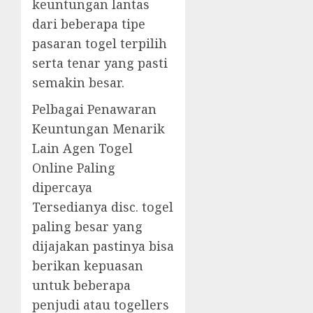
keuntungan lantas
dari beberapa tipe
pasaran togel terpilih
serta tenar yang pasti
semakin besar.
Pelbagai Penawaran
Keuntungan Menarik
Lain Agen Togel
Online Paling
dipercaya
Tersedianya disc. togel
paling besar yang
dijajakan pastinya bisa
berikan kepuasan
untuk beberapa
penjudi atau togellers