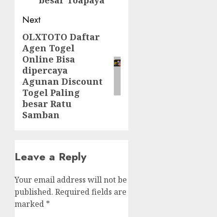
Next
OLXTOTO Daftar
Next
Agen Togel
post:
Online Bisa
dipercaya
Agunan Discount
Togel Paling
besar Ratu
Samban
Leave a Reply
Your email address will not be
published.
Required fields are
marked
*