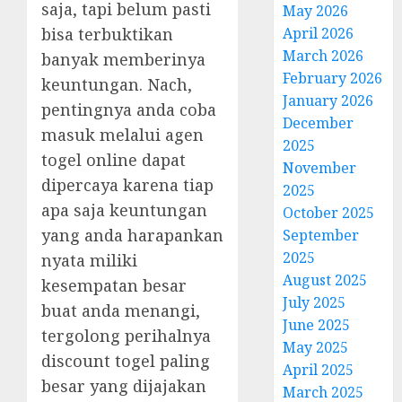
saja, tapi belum pasti
May 2026
bisa terbuktikan
April 2026
March 2026
banyak memberinya
February 2026
keuntungan. Nach,
January 2026
pentingnya anda coba
December
masuk melalui agen
2025
togel online dapat
November
dipercaya karena tiap
2025
apa saja keuntungan
October 2025
yang anda harapankan
September
2025
nyata miliki
August 2025
kesempatan besar
July 2025
buat anda menangi,
June 2025
tergolong perihalnya
May 2025
discount togel paling
April 2025
besar yang dijajakan
March 2025