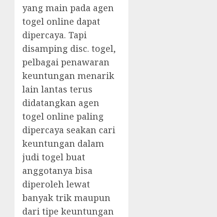
yang main pada agen
togel online dapat
dipercaya. Tapi
disamping disc. togel,
pelbagai penawaran
keuntungan menarik
lain lantas terus
didatangkan agen
togel online paling
dipercaya seakan cari
keuntungan dalam
judi togel buat
anggotanya bisa
diperoleh lewat
banyak trik maupun
dari tipe keuntungan