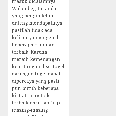
masuk didalamnya.
Walau begitu, anda
yang pengin lebih
enteng mendapatinya
pastilah tidak ada
kelirunya mengenal
beberapa panduan
terbaik. Karena
meraih kemenangan
keuntungan disc. togel
dari agen togel dapat
dipercaya yang pasti
pun butuh beberapa
kiat atau metode
terbaik dari tiap-tiap
masing-masing