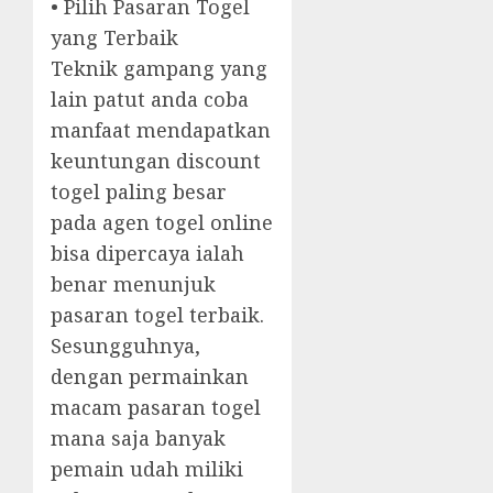
• Pilih Pasaran Togel
yang Terbaik
Teknik gampang yang
lain patut anda coba
manfaat mendapatkan
keuntungan discount
togel paling besar
pada agen togel online
bisa dipercaya ialah
benar menunjuk
pasaran togel terbaik.
Sesungguhnya,
dengan permainkan
macam pasaran togel
mana saja banyak
pemain udah miliki