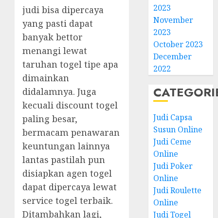
2023
judi bisa dipercaya
November
yang pasti dapat
2023
banyak bettor
October 2023
menangi lewat
December
taruhan togel tipe apa
2022
dimainkan
CATEGORI
didalamnya. Juga
kecuali discount togel
Judi Capsa
paling besar,
Susun Online
bermacam penawaran
Judi Ceme
keuntungan lainnya
Online
lantas pastilah pun
Judi Poker
disiapkan agen togel
Online
dapat dipercaya lewat
Judi Roulette
service togel terbaik.
Online
Ditambahkan lagi,
Judi Togel