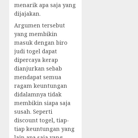
menarik apa saja yang
dijajakan.
Argumen tersebut
yang membikin
masuk dengan biro
judi togel dapat
dipercaya kerap
dianjurkan sebab
mendapat semua
ragam keuntungan
didalamnya tidak
membikin siapa saja
susah. Seperti
discount togel, tiap-
tiap keuntungan yang
lain apa saja yang