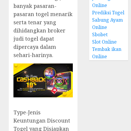
Online
banyak pasaran-
Prediksi Togel
pasaran togel menarik
Sabung Ayam
serta tenar yang
Online
dihidangkan broker
Sbobet
judi togel dapat
Slot Online
dipercaya dalam
Tembak ikan
sehari-harinya.
Online
Type-Jenis
Keuntungan Discount
Togel yang Disiapkan