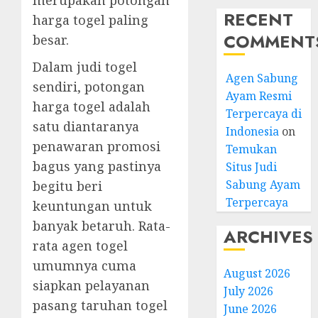
merupakan potongan
RECENT
harga togel paling
COMMENT
besar.
Dalam judi togel
Agen Sabung
sendiri, potongan
Ayam Resmi
harga togel adalah
Terpercaya di
satu diantaranya
Indonesia
on
penawaran promosi
Temukan
bagus yang pastinya
Situs Judi
Sabung Ayam
begitu beri
Terpercaya
keuntungan untuk
banyak betaruh. Rata-
ARCHIVES
rata agen togel
umumnya cuma
August 2026
siapkan pelayanan
July 2026
pasang taruhan togel
June 2026