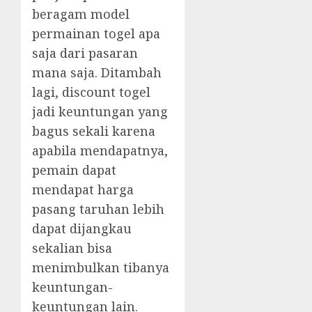
beragam model
permainan togel apa
saja dari pasaran
mana saja. Ditambah
lagi, discount togel
jadi keuntungan yang
bagus sekali karena
apabila mendapatnya,
pemain dapat
mendapat harga
pasang taruhan lebih
dapat dijangkau
sekalian bisa
menimbulkan tibanya
keuntungan-
keuntungan lain.