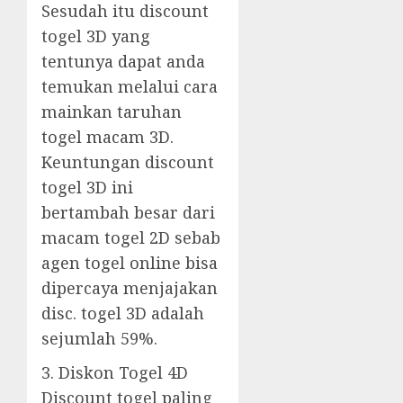
Sesudah itu discount
togel 3D yang
tentunya dapat anda
temukan melalui cara
mainkan taruhan
togel macam 3D.
Keuntungan discount
togel 3D ini
bertambah besar dari
macam togel 2D sebab
agen togel online bisa
dipercaya menjajakan
disc. togel 3D adalah
sejumlah 59%.
3. Diskon Togel 4D
Discount togel paling