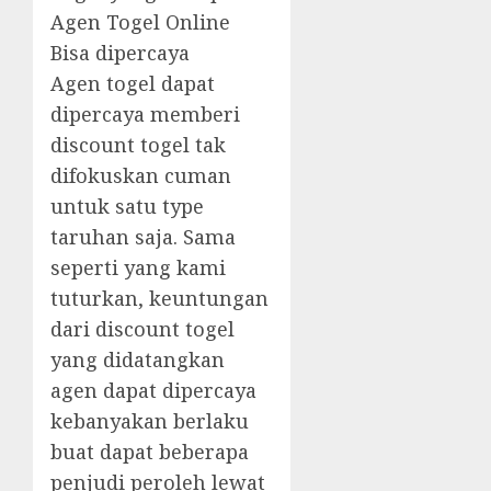
Agen Togel Online
Bisa dipercaya
Agen togel dapat
dipercaya memberi
discount togel tak
difokuskan cuman
untuk satu type
taruhan saja. Sama
seperti yang kami
tuturkan, keuntungan
dari discount togel
yang didatangkan
agen dapat dipercaya
kebanyakan berlaku
buat dapat beberapa
penjudi peroleh lewat