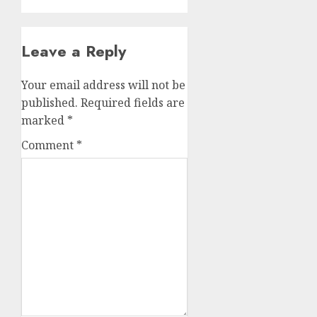
Leave a Reply
Your email address will not be
published.
Required fields are
marked
*
Comment
*