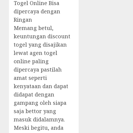
Togel Online Bisa
dipercaya dengan
Ringan
Memang betul,
keuntungan discount
togel yang disajikan
lewat agen togel
online paling
dipercaya pastilah
amat seperti
kenyataan dan dapat
didapat dengan
gampang oleh siapa
saja bettor yang
masuk didalamnya.
Meski begitu, anda