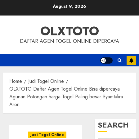
Skip
August 9, 2026
to
content
OLXTOTO
DAFTAR AGEN TOGEL ONLINE DIPERCAYA
Home
Judi Togel Online
OLXTOTO Daftar Agen Togel Online Bisa dipercaya
Agunan Potongan harga Togel Paling besar Syamtalira
Aron
SEARCH
Judi Togel Online