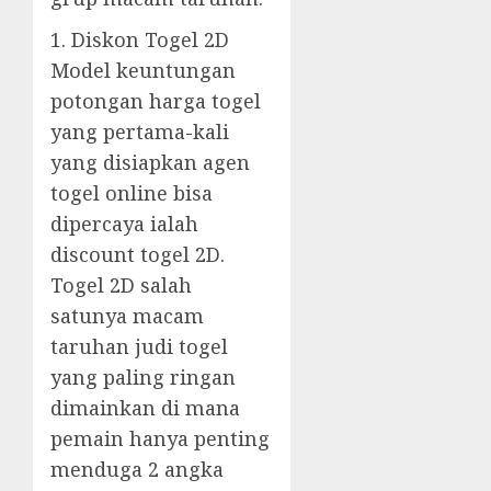
1. Diskon Togel 2D
Model keuntungan
potongan harga togel
yang pertama-kali
yang disiapkan agen
togel online bisa
dipercaya ialah
discount togel 2D.
Togel 2D salah
satunya macam
taruhan judi togel
yang paling ringan
dimainkan di mana
pemain hanya penting
menduga 2 angka