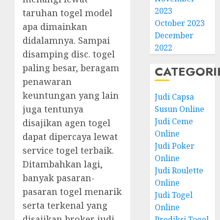
2023
taruhan togel model
October 2023
apa dimainkan
December
didalamnya. Sampai
2022
disamping disc. togel
paling besar, beragam
CATEGORI
penawaran
keuntungan yang lain
Judi Capsa
juga tentunya
Susun Online
Judi Ceme
disajikan agen togel
Online
dapat dipercaya lewat
Judi Poker
service togel terbaik.
Online
Ditambahkan lagi,
Judi Roulette
banyak pasaran-
Online
pasaran togel menarik
Judi Togel
serta terkenal yang
Online
disajikan broker judi
Prediksi Togel