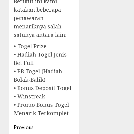
Berikut ini kami
katakan beberapa
penawaran
menariknya salah
satunya antara lain:
• Togel Prize
• Hadiah Togel Jenis
Bet Full
• BB Togel (Hadiah
Bolak-Balik)
• Bonus Deposit Togel
• Winstreak
• Promo Bonus Togel
Menarik Terkomplet
Post
Previous