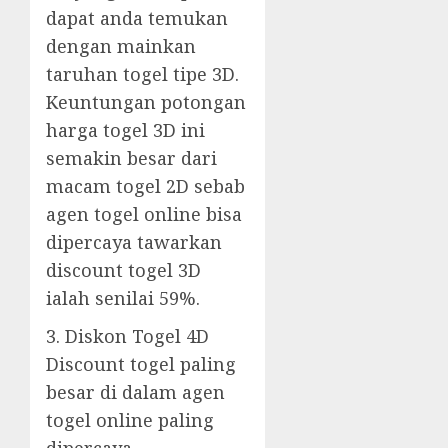
dapat anda temukan
dengan mainkan
taruhan togel tipe 3D.
Keuntungan potongan
harga togel 3D ini
semakin besar dari
macam togel 2D sebab
agen togel online bisa
dipercaya tawarkan
discount togel 3D
ialah senilai 59%.
3. Diskon Togel 4D
Discount togel paling
besar di dalam agen
togel online paling
dipercaya