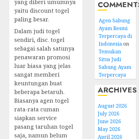
yang diberi umumnya
COMMENT
yaitu discount togel
paling besar.
Agen Sabung
Ayam Resmi
Dalam judi togel
Terpercaya di
sendiri, disc. togel
Indonesia
on
sebagai salah satunya
Temukan
penawaran promosi
Situs Judi
luar biasa yang jelas
Sabung Ayam
sangat memberi
Terpercaya
keuntungan buat
ARCHIVES
beberapa betaruh.
Biasanya agen togel
August 2026
rata-rata cuman
July 2026
siapkan service
June 2026
pasang taruhan togel
May 2026
saja, namun belum
April 2026