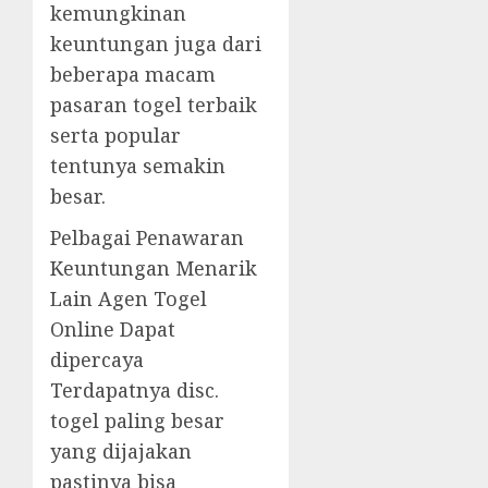
kemungkinan
keuntungan juga dari
beberapa macam
pasaran togel terbaik
serta popular
tentunya semakin
besar.
Pelbagai Penawaran
Keuntungan Menarik
Lain Agen Togel
Online Dapat
dipercaya
Terdapatnya disc.
togel paling besar
yang dijajakan
pastinya bisa