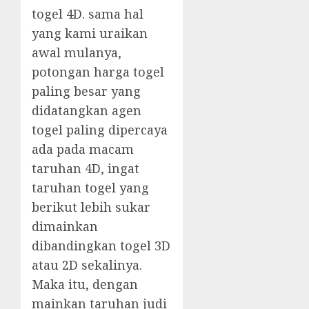
togel 4D. sama hal
yang kami uraikan
awal mulanya,
potongan harga togel
paling besar yang
didatangkan agen
togel paling dipercaya
ada pada macam
taruhan 4D, ingat
taruhan togel yang
berikut lebih sukar
dimainkan
dibandingkan togel 3D
atau 2D sekalinya.
Maka itu, dengan
mainkan taruhan judi