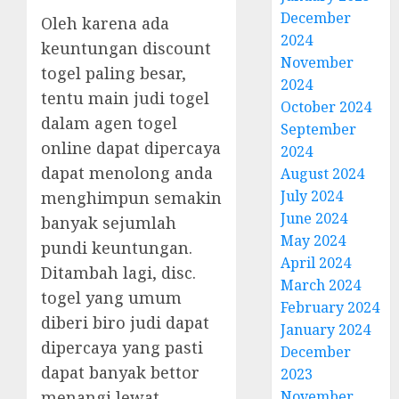
December
Oleh karena ada
2024
keuntungan discount
November
togel paling besar,
2024
tentu main judi togel
October 2024
dalam agen togel
September
online dapat dipercaya
2024
dapat menolong anda
August 2024
July 2024
menghimpun semakin
June 2024
banyak sejumlah
May 2024
pundi keuntungan.
April 2024
Ditambah lagi, disc.
March 2024
togel yang umum
February 2024
diberi biro judi dapat
January 2024
dipercaya yang pasti
December
dapat banyak bettor
2023
menangi lewat
November