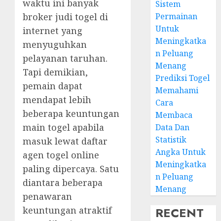
waktu ini banyak
Sistem
broker judi togel di
Permainan
Untuk
internet yang
Meningkatka
menyuguhkan
n Peluang
pelayanan taruhan.
Menang
Tapi demikian,
Prediksi Togel
pemain dapat
Memahami
mendapat lebih
Cara
beberapa keuntungan
Membaca
main togel apabila
Data Dan
Statistik
masuk lewat daftar
Angka Untuk
agen togel online
Meningkatka
paling dipercaya. Satu
n Peluang
diantara beberapa
Menang
penawaran
keuntungan atraktif
RECENT