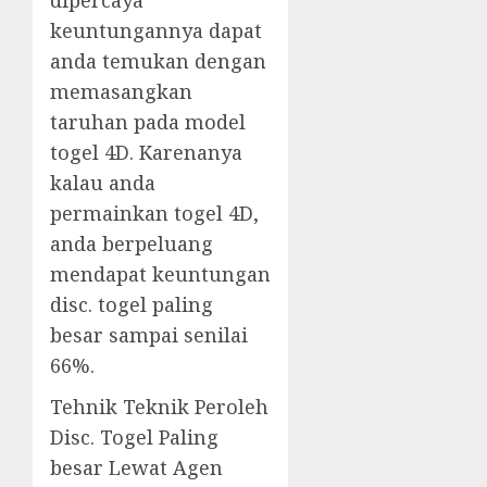
keuntungannya dapat
anda temukan dengan
memasangkan
taruhan pada model
togel 4D. Karenanya
kalau anda
permainkan togel 4D,
anda berpeluang
mendapat keuntungan
disc. togel paling
besar sampai senilai
66%.
Tehnik Teknik Peroleh
Disc. Togel Paling
besar Lewat Agen