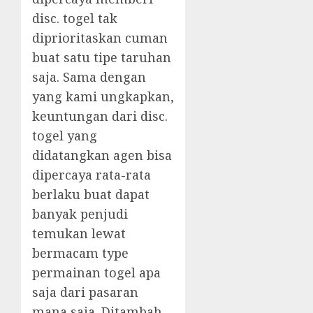
disc. togel tak
diprioritaskan cuman
buat satu tipe taruhan
saja. Sama dengan
yang kami ungkapkan,
keuntungan dari disc.
togel yang
didatangkan agen bisa
dipercaya rata-rata
berlaku buat dapat
banyak penjudi
temukan lewat
bermacam type
permainan togel apa
saja dari pasaran
mana saja. Ditambah