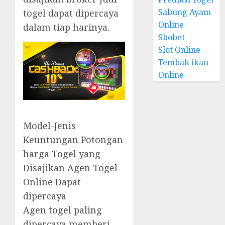
Sabung Ayam
togel dapat dipercaya
Online
dalam tiap harinya.
Sbobet
Slot Online
Tembak ikan
Online
Model-Jenis
Keuntungan Potongan
harga Togel yang
Disajikan Agen Togel
Online Dapat
dipercaya
Agen togel paling
dipercaya memberi