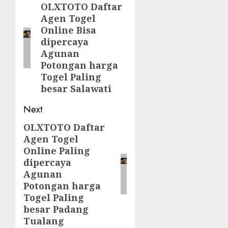
navigation
OLXTOTO Daftar
Previous
Agen Togel
post:
Online Bisa
dipercaya
Agunan
Potongan harga
Togel Paling
besar Salawati
Next
OLXTOTO Daftar
Next
Agen Togel
post:
Online Paling
dipercaya
Agunan
Potongan harga
Togel Paling
besar Padang
Tualang