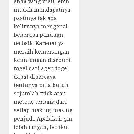
anda yang mau lebih
mudah mendapatnya
pastinya tak ada
kelirunya mengenal
beberapa panduan
terbaik. Karenanya
meraih kemenangan
keuntungan discount
togel dari agen togel
dapat dipercaya
tentunya pula butuh
sejumlah trick atau
metode terbaik dari
setiap masing-masing
penjudi. Apabila ingin
lebih ringan, berikut