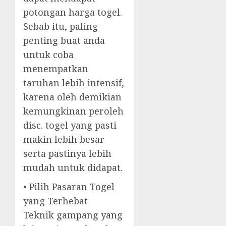
potongan harga togel.
Sebab itu, paling
penting buat anda
untuk coba
menempatkan
taruhan lebih intensif,
karena oleh demikian
kemungkinan peroleh
disc. togel yang pasti
makin lebih besar
serta pastinya lebih
mudah untuk didapat.
• Pilih Pasaran Togel
yang Terhebat
Teknik gampang yang