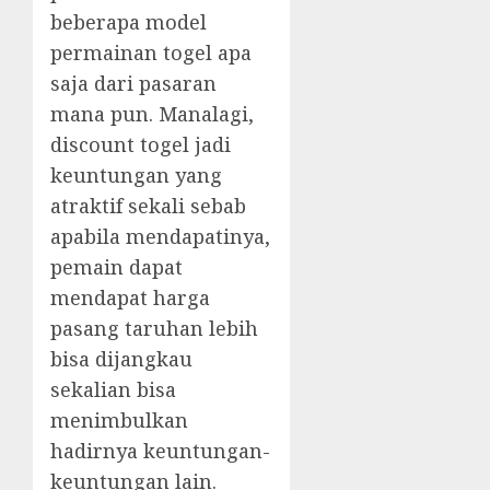
beberapa model
permainan togel apa
saja dari pasaran
mana pun. Manalagi,
discount togel jadi
keuntungan yang
atraktif sekali sebab
apabila mendapatinya,
pemain dapat
mendapat harga
pasang taruhan lebih
bisa dijangkau
sekalian bisa
menimbulkan
hadirnya keuntungan-
keuntungan lain.