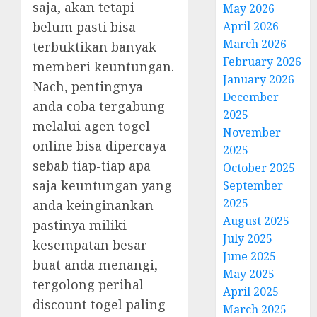
saja, akan tetapi
May 2026
belum pasti bisa
April 2026
March 2026
terbuktikan banyak
February 2026
memberi keuntungan.
January 2026
Nach, pentingnya
December
anda coba tergabung
2025
melalui agen togel
November
online bisa dipercaya
2025
sebab tiap-tiap apa
October 2025
saja keuntungan yang
September
2025
anda keinginankan
August 2025
pastinya miliki
July 2025
kesempatan besar
June 2025
buat anda menangi,
May 2025
tergolong perihal
April 2025
discount togel paling
March 2025