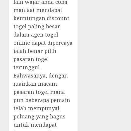
lain wajar anda coba
manfaat mendapat
keuntungan discount
togel paling besar
dalam agen togel
online dapat dipercaya
ialah benar pilih
pasaran togel
terunggul.
Bahwasanya, dengan
mainkan macam
pasaran togel mana
pun beberapa pemain
telah mempunyai
peluang yang bagus
untuk mendapat