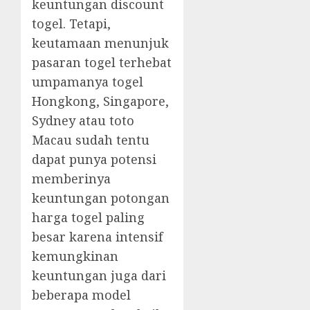
keuntungan discount
togel. Tetapi,
keutamaan menunjuk
pasaran togel terhebat
umpamanya togel
Hongkong, Singapore,
Sydney atau toto
Macau sudah tentu
dapat punya potensi
memberinya
keuntungan potongan
harga togel paling
besar karena intensif
kemungkinan
keuntungan juga dari
beberapa model