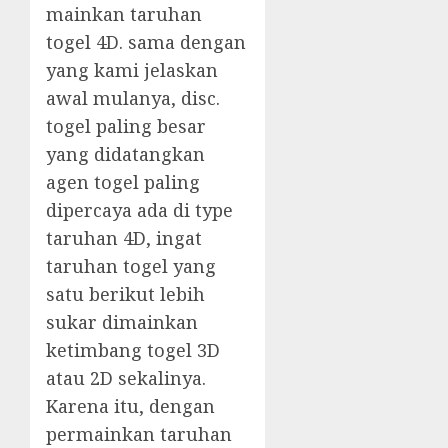
mainkan taruhan
togel 4D. sama dengan
yang kami jelaskan
awal mulanya, disc.
togel paling besar
yang didatangkan
agen togel paling
dipercaya ada di type
taruhan 4D, ingat
taruhan togel yang
satu berikut lebih
sukar dimainkan
ketimbang togel 3D
atau 2D sekalinya.
Karena itu, dengan
permainkan taruhan