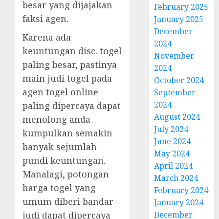
besar yang dijajakan
February 2025
faksi agen.
January 2025
December
Karena ada
2024
keuntungan disc. togel
November
paling besar, pastinya
2024
main judi togel pada
October 2024
agen togel online
September
2024
paling dipercaya dapat
August 2024
menolong anda
July 2024
kumpulkan semakin
June 2024
banyak sejumlah
May 2024
pundi keuntungan.
April 2024
Manalagi, potongan
March 2024
harga togel yang
February 2024
umum diberi bandar
January 2024
judi dapat dipercaya
December