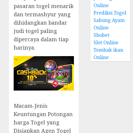
Online
pasaran togel menarik
Prediksi Togel
dan termashyur yang
Sabung Ayam
dihidangkan bandar
Online
judi togel paling
Sbobet
dipercaya dalam tiap
Slot Online
harinya.
Tembak ikan
Online
Macam-Jenis
Keuntungan Potongan
harga Togel yang
Disiapkan Agen Togel