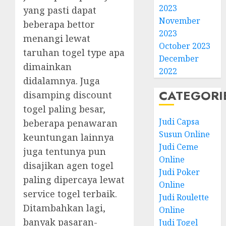
2023
yang pasti dapat
November
beberapa bettor
2023
menangi lewat
October 2023
taruhan togel type apa
December
dimainkan
2022
didalamnya. Juga
CATEGORI
disamping discount
togel paling besar,
Judi Capsa
beberapa penawaran
Susun Online
keuntungan lainnya
Judi Ceme
juga tentunya pun
Online
disajikan agen togel
Judi Poker
paling dipercaya lewat
Online
service togel terbaik.
Judi Roulette
Ditambahkan lagi,
Online
banyak pasaran-
Judi Togel