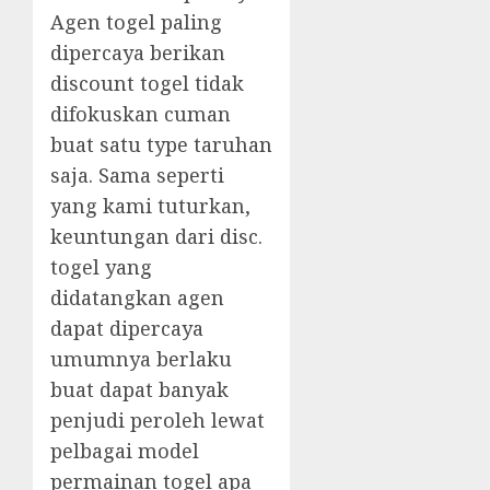
Agen togel paling
dipercaya berikan
discount togel tidak
difokuskan cuman
buat satu type taruhan
saja. Sama seperti
yang kami tuturkan,
keuntungan dari disc.
togel yang
didatangkan agen
dapat dipercaya
umumnya berlaku
buat dapat banyak
penjudi peroleh lewat
pelbagai model
permainan togel apa