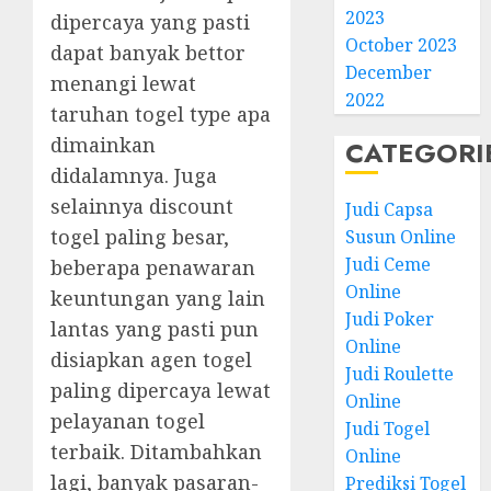
2023
dipercaya yang pasti
October 2023
dapat banyak bettor
December
menangi lewat
2022
taruhan togel type apa
dimainkan
CATEGORI
didalamnya. Juga
selainnya discount
Judi Capsa
togel paling besar,
Susun Online
Judi Ceme
beberapa penawaran
Online
keuntungan yang lain
Judi Poker
lantas yang pasti pun
Online
disiapkan agen togel
Judi Roulette
paling dipercaya lewat
Online
pelayanan togel
Judi Togel
terbaik. Ditambahkan
Online
lagi, banyak pasaran-
Prediksi Togel