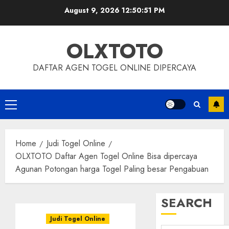
Skip
August 9, 2026
12:50:52 PM
to
content
OLXTOTO
DAFTAR AGEN TOGEL ONLINE DIPERCAYA
Primary
Menu
Home
Judi Togel Online
OLXTOTO Daftar Agen Togel Online Bisa dipercaya
Agunan Potongan harga Togel Paling besar Pengabuan
SEARCH
Judi Togel Online