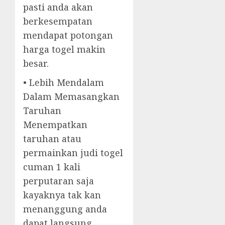
pasti anda akan
berkesempatan
mendapat potongan
harga togel makin
besar.
• Lebih Mendalam
Dalam Memasangkan
Taruhan
Menempatkan
taruhan atau
permainkan judi togel
cuman 1 kali
perputaran saja
kayaknya tak kan
menanggung anda
dapat langsung