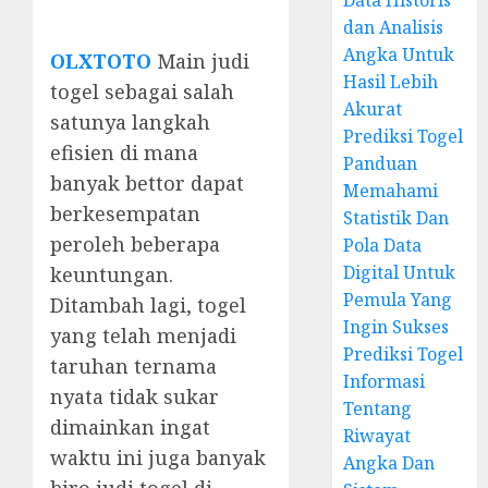
Data Historis
dan Analisis
Angka Untuk
OLXTOTO
Main judi
Hasil Lebih
togel sebagai salah
Akurat
satunya langkah
Prediksi Togel
efisien di mana
Panduan
banyak bettor dapat
Memahami
berkesempatan
Statistik Dan
peroleh beberapa
Pola Data
Digital Untuk
keuntungan.
Pemula Yang
Ditambah lagi, togel
Ingin Sukses
yang telah menjadi
Prediksi Togel
taruhan ternama
Informasi
nyata tidak sukar
Tentang
dimainkan ingat
Riwayat
waktu ini juga banyak
Angka Dan