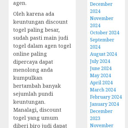
agen.
December
2024
Oleh karena ada
November
keuntungan discount
2024
togel paling besar,
October 2024
sudah pasti main judi
September
togel dalam agen togel
2024
online paling
August 2024
July 2024
dipercaya dapat
June 2024
menolong anda
May 2024
kumpulkan
April 2024
bertambah banyak
March 2024
sejumlah pundi
February 2024
keuntungan.
January 2024
Manalagi, discount
December
togel yang umum
2023
diberi biro judi dapat
November