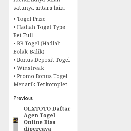
satunya antara lain:
• Togel Prize
• Hadiah Togel Type
Bet Full
• BB Togel (Hadiah
Bolak-Balik)
• Bonus Deposit Togel
• Winstreak
• Promo Bonus Togel
Menarik Terkomplet
Post
Previous
navigation
OLXTOTO Daftar
Previous
Agen Togel
post:
Online Bisa
dipercaya