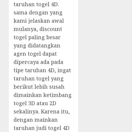
taruhan togel 4D.
sama dengan yang
kami jelaskan awal
mulanya, discount
togel paling besar
yang didatangkan
agen togel dapat
dipercaya ada pada
tipe taruhan 4D, ingat
taruhan togel yang
berikut lebih susah
dimainkan ketimbang
togel 3D atau 2D
sekalinya. Karena itu,
dengan mainkan
taruhan judi togel 4D