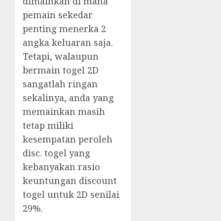
dimainkan di mana
pemain sekedar
penting menerka 2
angka keluaran saja.
Tetapi, walaupun
bermain togel 2D
sangatlah ringan
sekalinya, anda yang
memainkan masih
tetap miliki
kesempatan peroleh
disc. togel yang
kebanyakan rasio
keuntungan discount
togel untuk 2D senilai
29%.